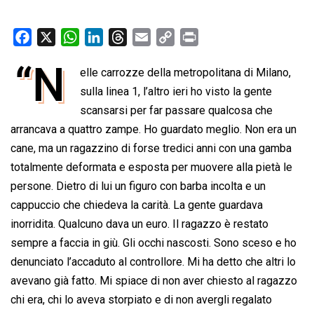
F
X
W
L
T
E
C
P
a
h
i
h
m
o
r
“N
elle carrozze della metropolitana di Milano,
c
a
n
r
a
p
i
e
t
sulla linea 1, l’altro ieri ho visto la gente
k
e
i
y
n
b
s
e
a
l
L
t
scansarsi per far passare qualcosa che
o
A
d
d
i
arrancava a quattro zampe. Ho guardato meglio. Non era un
o
p
I
s
n
cane, ma un ragazzino di forse tredici anni con una gamba
k
p
n
k
totalmente deformata e esposta per muovere alla pietà le
persone. Dietro di lui un figuro con barba incolta e un
cappuccio che chiedeva la carità. La gente guardava
inorridita. Qualcuno dava un euro. Il ragazzo è restato
sempre a faccia in giù. Gli occhi nascosti. Sono sceso e ho
denunciato l’accaduto al controllore. Mi ha detto che altri lo
avevano già fatto. Mi spiace di non aver chiesto al ragazzo
chi era, chi lo aveva storpiato e di non avergli regalato