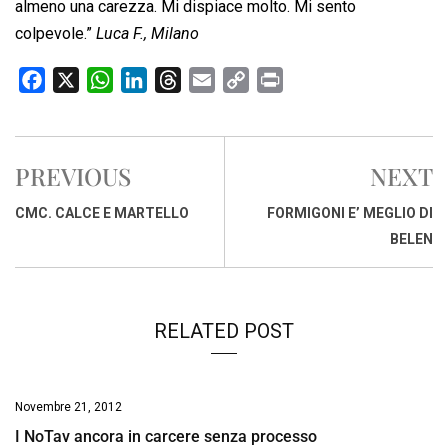
almeno una carezza. Mi dispiace molto. Mi sento
colpevole.”
Luca F., Milano
F
X
W
L
T
E
C
P
a
h
i
h
m
o
r
c
a
n
r
a
p
i
e
t
k
e
i
y
n
PREVIOUS
NEXT
b
s
e
a
l
L
t
o
A
d
d
i
CMC. CALCE E MARTELLO
FORMIGONI E’ MEGLIO DI
o
p
I
s
n
BELEN
k
p
n
k
RELATED POST
Novembre 21, 2012
I NoTav ancora in carcere senza processo