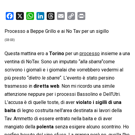
F
X
W
L
T
E
C
P
a
h
i
h
m
o
r
Processo a Beppe Grillo e ai No Tav per un sigillo
c
a
n
r
a
p
i
e
t
k
e
i
y
n
(03:03)
b
s
e
a
l
L
t
Questa mattina ero a
Torino
per un
processo
insieme a una
o
A
d
d
i
ventina di NoTav. Sono un imputato “
alla sbarra
“come
o
p
I
s
n
scrivono i giornali e i giornalai che vorrebbero vedermi al
k
p
n
k
più presto “
dietro le sbarre
“. L’evento è stato persino
trasmesso in
diretta web
. Non mi ricordo una simile
attenzione neppure per i processi Bassolino e Dell’Utri.
L’accusa è di quelle toste, di aver
violato i sigilli di una
baita
di legno costruita nell’area destinata ai lavori della
Tav. Ammetto di essere entrato nella baita e di aver
mangiato della
polenta
senza esigere alcuno scontrino. Ho
perfino bevuto del vino sfuso. La grappa però no, quella l’ho