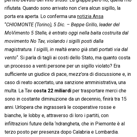
rifiutata. Quando sono arrivato non c’era alcun sigillo, la
porta era aperta. Lo conferma una
notizia Ansa
“
CHIOMONTE (Torino), 5 Dic. – Beppe Grillo, leader del
MoVimento 5 Stelle, è entrato oggi nella baita costruita dal
movimento No Tav, violando i sigilli posti dalla
magistratura. I sigilli, in realtà erano già stati portati via dal
vento
“. Si parla di tagli ai costi dello Stato, ma quanto costa
un processo a venti persone per un sigillo violato? Era
sufficiente un giudice di pace, mezz’ora di discussione e, in
caso di reato accertato, una sanzione amministrativa, una
multa. La Tav
costa 22 miliardi
per trasportare merci che
sono in costante diminuzione da un decennio, finirà tra 15
anni. Un’opera che ingrasserà le cooperative rosse e
bianche, le lobby e, attraverso di loro i partiti, con
infiltrazioni future della ‘ndrangheta, che in Piemonte è al
terzo posto per presenza dopo Calabria e Lombardia.