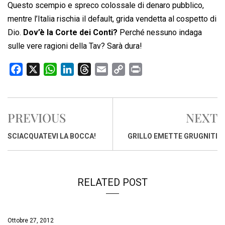
Questo scempio e spreco colossale di denaro pubblico,
mentre l’Italia rischia il default, grida vendetta al cospetto di
Dio.
Dov’è la Corte dei Conti?
Perché nessuno indaga
sulle vere ragioni della Tav? Sarà dura!
F
X
W
L
T
E
C
P
a
h
i
h
m
o
r
c
a
n
r
a
p
i
e
t
k
e
i
y
n
PREVIOUS
NEXT
b
s
e
a
l
L
t
o
A
d
d
i
SCIACQUATEVI LA BOCCA!
GRILLO EMETTE GRUGNITI
o
p
I
s
n
k
p
n
k
RELATED POST
Ottobre 27, 2012