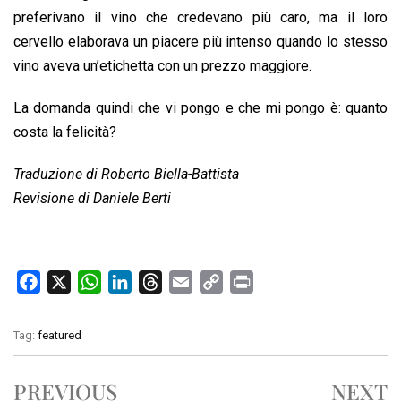
preferivano il vino che credevano più caro, ma il loro
cervello elaborava un piacere più intenso quando lo stesso
vino aveva un’etichetta con un prezzo maggiore.
La domanda quindi che vi pongo e che mi pongo è: quanto
costa la felicità?
Traduzione di Roberto Biella-Battista
Revisione di Daniele Berti
F
X
W
L
T
E
C
P
a
h
i
h
m
o
r
c
a
n
r
a
p
i
Tag:
featured
e
t
k
e
i
y
n
b
s
e
a
l
L
t
PREVIOUS
NEXT
o
A
d
d
i