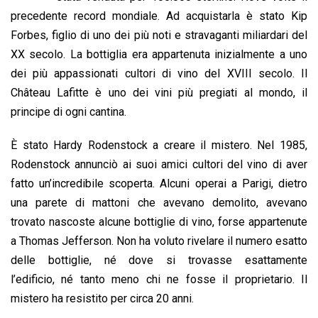
o
A
d
d
i
precedente record mondiale. Ad acquistarla è stato Kip
o
p
I
s
n
Forbes, figlio di uno dei più noti e stravaganti miliardari del
k
p
n
k
XX secolo. La bottiglia era appartenuta inizialmente a uno
dei più appassionati cultori di vino del XVIII secolo. Il
Château Lafitte è uno dei vini più pregiati al mondo, il
principe di ogni cantina.
È stato Hardy Rodenstock a creare il mistero. Nel 1985,
Rodenstock annunciò ai suoi amici cultori del vino di aver
fatto un’incredibile scoperta. Alcuni operai a Parigi, dietro
una parete di mattoni che avevano demolito, avevano
trovato nascoste alcune bottiglie di vino, forse appartenute
a Thomas Jefferson. Non ha voluto rivelare il numero esatto
delle bottiglie, né dove si trovasse esattamente
l’edificio, né tanto meno chi ne fosse il proprietario. Il
mistero ha resistito per circa 20 anni.