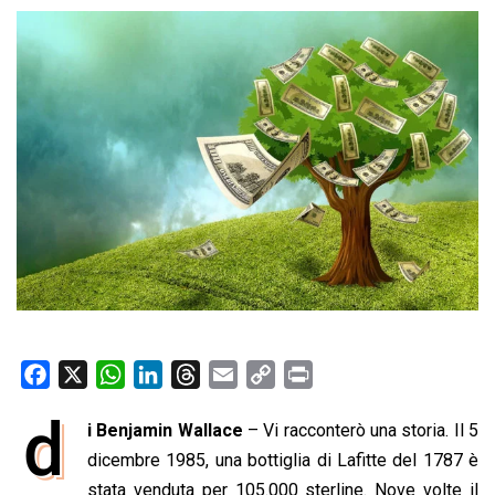
F
X
W
L
T
E
C
P
a
h
i
h
m
o
r
d
i Benjamin Wallace
– Vi racconterò una storia. Il 5
c
a
n
r
a
p
i
e
dicembre 1985, una bottiglia di Lafitte del 1787 è
t
k
e
i
y
n
b
s
e
a
l
L
t
stata venduta per 105.000 sterline. Nove volte il