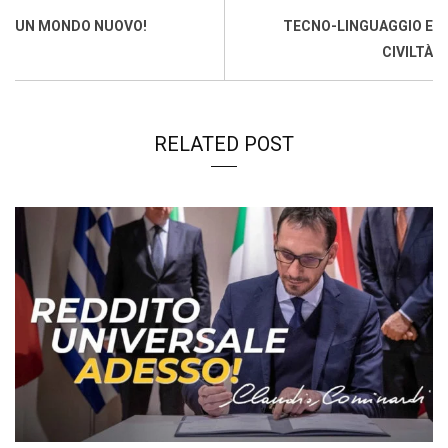
o
p
I
s
n
UN MONDO NUOVO!
TECNO-LINGUAGGIO E
k
p
n
k
CIVILTÀ
RELATED POST