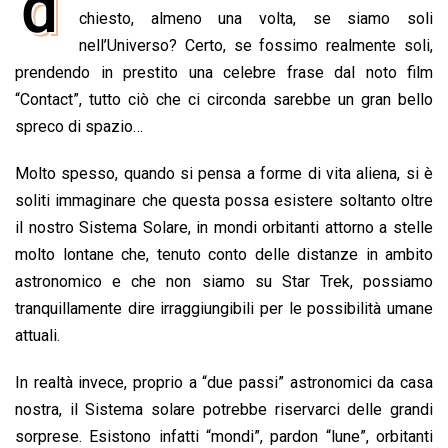
d
e
chiesto, almeno una volta, se siamo soli
t
k
e
i
y
n
b
s
e
a
l
L
t
nell’Universo? Certo, se fossimo realmente soli,
o
A
d
d
i
prendendo in prestito una celebre frase dal noto film
o
p
I
s
n
“Contact”, tutto ciò che ci circonda sarebbe un gran bello
k
p
n
k
spreco di spazio…
Molto spesso, quando si pensa a forme di vita aliena, si è
soliti immaginare che questa possa esistere soltanto oltre
il nostro Sistema Solare, in mondi orbitanti attorno a stelle
molto lontane che, tenuto conto delle distanze in ambito
astronomico e che non siamo su Star Trek, possiamo
tranquillamente dire irraggiungibili per le possibilità umane
attuali.
In realtà invece, proprio a “due passi” astronomici da casa
nostra, il Sistema solare potrebbe riservarci delle grandi
sorprese. Esistono infatti “mondi”, pardon “lune”, orbitanti