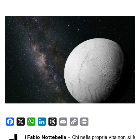
F
X
W
L
T
E
C
P
a
h
i
h
m
o
r
i Fabio Nottebella –
Chi nella propria vita non si è
c
a
n
r
a
p
i