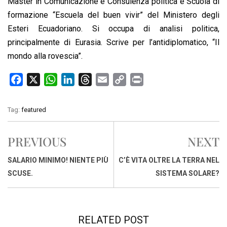
Master in Comunicazione e Consulenza politica e Scuola di
formazione “Escuela del buen vivir” del Ministero degli
Esteri Ecuadoriano. Si occupa di analisi politica,
principalmente di Eurasia. Scrive per l’antidiplomatico, “Il
mondo alla rovescia”.
F
X
W
L
T
E
C
P
a
h
i
h
m
o
r
c
a
n
r
a
p
i
Tag:
featured
e
t
k
e
i
y
n
b
s
e
a
l
L
t
PREVIOUS
NEXT
o
A
d
d
i
o
p
I
s
n
SALARIO MINIMO! NIENTE PIÙ
C’È VITA OLTRE LA TERRA NEL
k
p
n
k
SCUSE.
SISTEMA SOLARE?
RELATED POST