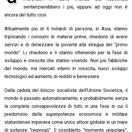
b
s
e
a
l
L
t
sentenzierebbero i più, eppure ad oggi non è
o
A
d
d
i
ancora del tutto così.
o
p
I
s
n
Attualmente più di 4 miliardi di persone, in Asia, stanno
k
p
n
k
triplicando i consumi di materie prime, chiedono di avere
servizi e di dimezzare la povertà alla stregua del “primo
mondo”. Li chiedono e li stanno ottenendo per la fase di
sviluppo e crescita che stanno vivendo. Non più fabbriche
del mondo, ma mercati interni in crescita, nuovi sviluppi
tecnologici ed aumento di redditi e benessere.
Dalla caduta del blocco socialista dell’Unione Sovietica, il
mondo è passato automaticamente, e probabilmente senza
la completa consapevolezza di tutti, in una fase in cui il
predominio della superpotenza economica e militare
statunitense imperava come unico attore globale in un mare
di potenze “regionali”. Il cosiddetto “momento unipolare”,