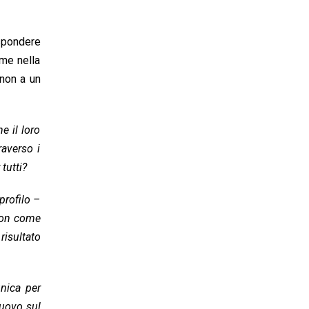
ispondere
ome nella
 non a un
e il loro
raverso i
tutti?
profilo –
 non come
risultato
nica per
nuovo sul