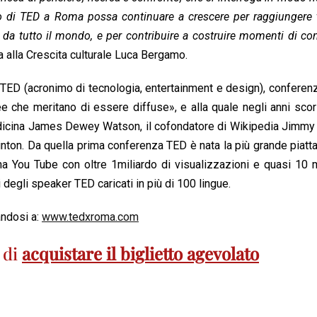
ro di TED a Roma possa continuare a crescere per raggiungere 
ne da tutto il mondo, e per contribuire a costruire momenti di co
a alla Crescita culturale Luca Bergamo.
TED (acronimo di tecnologia, entertainment e design), conferen
ee che meritano di essere diffuse», e alla quale negli anni sco
medicina James Dewey Watson, il cofondatore di Wikipedia Jimm
linton. Da quella prima conferenza TED è nata la più grande piatt
 You Tube con oltre 1miliardo di visualizzazioni e quasi 10 m
ti degli speaker TED caricati in più di 100 lingue.
andosi a:
www.tedxroma.com
à di
acquistare il biglietto agevolato