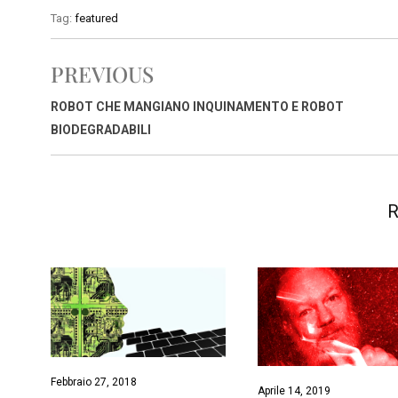
c
a
n
r
a
p
i
Tag:
featured
e
t
k
e
i
y
n
b
s
e
a
l
L
t
PREVIOUS
o
A
d
d
i
o
p
I
s
n
ROBOT CHE MANGIANO INQUINAMENTO E ROBOT
k
p
n
k
BIODEGRADABILI
R
Febbraio 27, 2018
Aprile 14, 2019