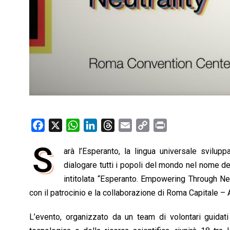
F
X
W
L
T
E
C
P
a
h
i
h
m
o
r
S
arà l’Esperanto, la lingua universale svilup
c
a
n
r
a
p
i
e
dialogare tutti i popoli del mondo nel nome de
t
k
e
i
y
n
b
s
e
a
l
L
t
intitolata “Esperanto. Empowering Through Neu
o
A
d
d
i
con il patrocinio e la collaborazione di Roma Capitale – 
o
p
I
s
n
L’evento, organizzato da un team di volontari guidati 
k
p
n
k