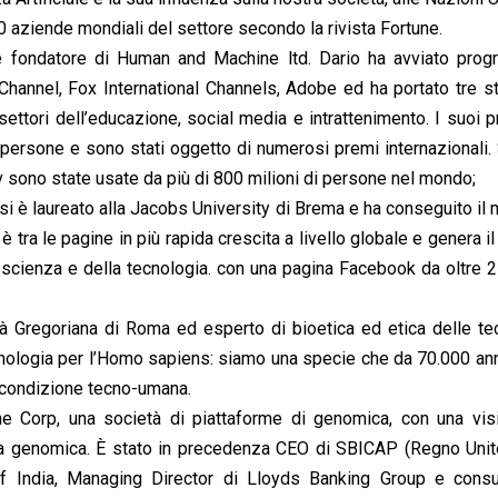
 aziende mondiali del settore secondo la rivista Fortune.
e fondatore di Human and Machine ltd. Dario ha avviato prog
hannel, Fox International Channels, Adobe ed ha portato tre s
settori dell’educazione, social media e intrattenimento. I suoi p
di persone e sono stati oggetto di numerosi premi internazionali.
tv sono state usate da più di 800 milioni di persone nel mondo;
i è laureato alla Jacobs University di Brema e ha conseguito il 
tra le pagine in più rapida crescita a livello globale e genera i
a scienza e della tecnologia. con una pagina Facebook da oltre 2
tà Gregoriana di Roma ed esperto di bioetica ed etica delle te
ecnologia per l’Homo sapiens: siamo una specie che da 70.000 anni
 condizione tecno-umana.
 Corp, una società di piattaforme di genomica, con una vis
la genomica. È stato in precedenza CEO di SBICAP (Regno Unito)
f India, Managing Director di Lloyds Banking Group e consu