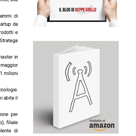
rammi di
tartup da
rodotti e
 Stratega
master in
l maggior
1 milioni
cnologie.
 abita il
ione per
, filiale
lente di