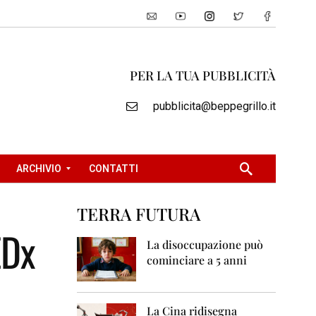
PER LA TUA PUBBLICITÀ
pubblicita@beppegrillo.it
ARCHIVIO
CONTATTI
TERRA FUTURA
2
EDx
0
La disoccupazione può
0
cominciare a 5 anni
5
2
0
La Cina ridisegna