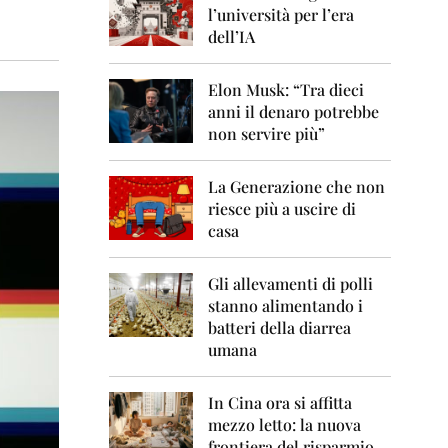
0
l’università per l’era
6
dell’IA
2
0
Elon Musk: “Tra dieci
0
anni il denaro potrebbe
7
non servire più”
2
0
La Generazione che non
0
8
riesce più a uscire di
casa
2
0
0
Gli allevamenti di polli
9
stanno alimentando i
batteri della diarrea
2
umana
0
1
0
In Cina ora si affitta
mezzo letto: la nuova
2
frontiera del risparmio