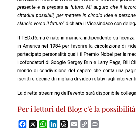
presente e si prepara al futuro. Mi auguro che il lavo
cittadini possibili, per mettere in circolo idee e perso
slancio verso il futuro”
dichiara il Vicesindaco con deleg
Il TEDxRoma è nato in maniera indipendente su licenza 
in America nel 1984 per favorire la circolazione di «id
partecipato personalità quali: il Premio Nobel per la 
i cofondatori di Google Sergey Brin e Larry Page, Bill C
mondo di condivisione del sapere che conta una pagina
iscritti e decine di migliaia di video relativi agli interven
La diretta streaming dell’evento sarà disponibile colleg
Per i lettori del Blog c’è la possibilit
F
X
W
L
T
E
C
P
a
h
i
h
m
o
r