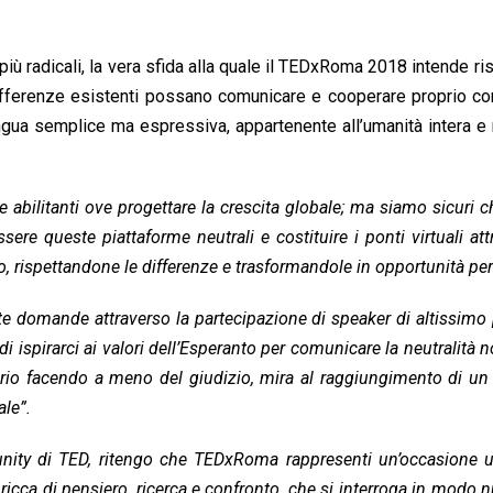
più radicali, la vera sfida alla quale il TEDxRoma 2018 intende r
differenze esistenti possano comunicare e cooperare proprio c
ngua semplice ma espressiva, appartenente all’umanità intera e
e abilitanti ove progettare la crescita globale; ma siamo sicuri ch
ssere queste piattaforme neutrali e costituire i ponti virtuali att
 rispettandone le differenze e trasformandole in opportunità per 
 domande attraverso la partecipazione di speaker di altissimo 
 ispirarci ai valori dell’Esperanto per comunicare la neutralità
rio facendo a meno del giudizio, mira al raggiungimento di un 
ale”.
unity di TED, ritengo che TEDxRoma rappresenti un’occasione u
e ricca di pensiero, ricerca e confronto, che si interroga in modo 