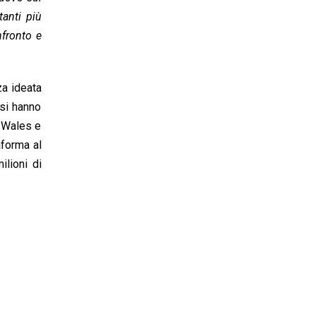
tanti più
nfronto e
za ideata
rsi hanno
y Wales e
aforma al
ilioni di