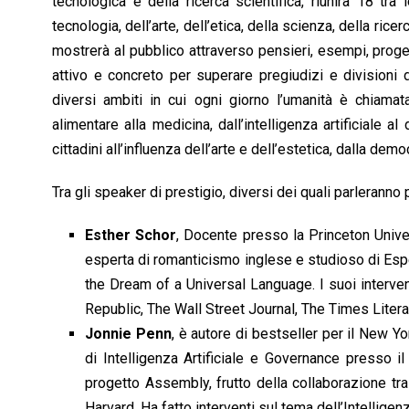
tecnologica e della ricerca scientifica, riunirà 18 tr
tecnologia, dell’arte, dell’etica, della scienza, della ric
mostrerà al pubblico attraverso pensieri, esempi, proget
attivo e concreto per superare pregiudizi e divisio
diversi ambiti in cui ogni giorno l’umanità è chiamata 
alimentare alla medicina, dall’intelligenza artificiale a
cittadini all’influenza dell’arte e dell’estetica, dalla dem
Tra gli speaker di prestigio, diversi dei quali parleranno p
Esther Schor
, Docente presso la Princeton Unive
esperta di romanticismo inglese e studioso di Esper
the Dream of a Universal Language. I suoi interv
Republic, The Wall Street Journal, The Times Lite
Jonnie Penn
, è autore di bestseller per il New
di Intelligenza Artificiale e Governance presso 
progetto Assembly, frutto della collaborazione tr
Harvard. Ha fatto interventi sul tema dell’Intelligenz