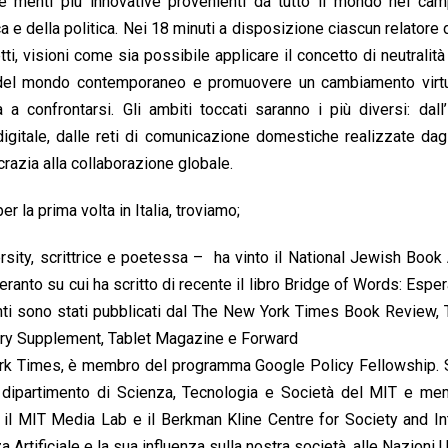
a le menti più innovative provenienti da tutto il mondo nel ca
erca e della politica. Nei 18 minuti a disposizione ciascun relatore 
ti, visioni come sia possibile applicare il concetto di neutralit
ni del mondo contemporaneo e promuovere un cambiamento virt
a confrontarsi. Gli ambiti toccati saranno i più diversi: dall’
l digitale, dalle reti di comunicazione domestiche realizzate dag
ocrazia alla collaborazione globale.
er la prima volta in Italia, troviamo;
rsity, scrittrice e poetessa – ha vinto il National Jewish Boo
anto su cui ha scritto di recente il libro Bridge of Words: Espe
enti sono stati pubblicati dal The New York Times Book Review
rary Supplement, Tablet Magazine e Forward
 York Times, è membro del programma Google Policy Fellowship.
il dipartimento di Scienza, Tecnologia e Società del MIT e me
a il MIT Media Lab e il Berkman Kline Centre for Society and In
a Artificiale e la sua influenza sulla nostra società, alle Nazioni U