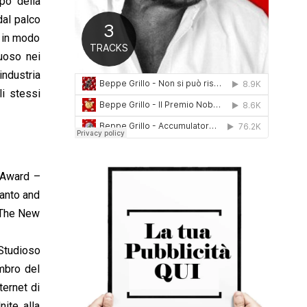
mpo della
0
dal palco
1
6
à in modo
uoso nei
industria
li stessi
k Award –
ranto and
, The New
 Studioso
mbro del
ternet di
nite, alla