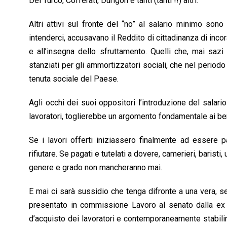
Del Turco, Cofferati, Durigon e tanti (tanti !!) altri.
Altri attivi sul fronte del “no” al salario minimo sono 
intenderci, accusavano il Reddito di cittadinanza di incor
e all’insegna dello sfruttamento. Quelli che, mai sazi
stanziati per gli ammortizzatori sociali, che nel periodo
tenuta sociale del Paese.
Agli occhi dei suoi oppositori l’introduzione del salario
lavoratori, toglierebbe un argomento fondamentale ai bena
Se i lavori offerti iniziassero finalmente ad essere
rifiutare. Se pagati e tutelati a dovere, camerieri, baristi,
genere e grado non mancheranno mai.
E mai ci sarà sussidio che tenga difronte a una vera, se
presentato in commissione Lavoro al senato dalla ex M
d’acquisto dei lavoratori e contemporaneamente stabilire