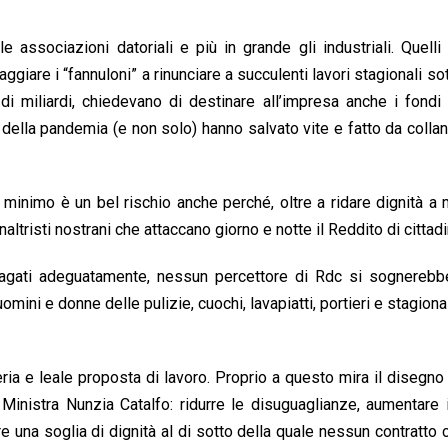
le associazioni datoriali e più in grande gli industriali. Quelli
aggiare i “fannuloni” a rinunciare a succulenti lavori stagionali so
 di miliardi, chiedevano di destinare all’impresa anche i fondi
 della pandemia (e non solo) hanno salvato vite e fatto da collan
 minimo è un bel rischio anche perché, oltre a ridare dignità a m
ltristi nostrani che attaccano giorno e notte il Reddito di cittad
 pagati adeguatamente, nessun percettore di Rdc si sognerebb
 uomini e donne delle pulizie, cuochi, lavapiatti, portieri e stagiona
ria e leale proposta di lavoro. Proprio a questo mira il disegno
inistra Nunzia Catalfo: ridurre le disuguaglianze, aumentare 
 una soglia di dignità al di sotto della quale nessun contratto c