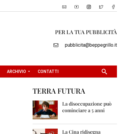
PER LA TUA PUBBLICITÀ
pubblicita@beppegrillo.it
ARCHIVIO
CONTATTI
TERRA FUTURA
2
0
La disoccupazione può
0
cominciare a 5 anni
5
2
0
La Cina ridisegna