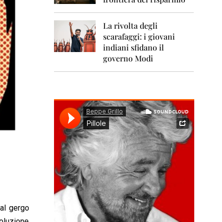
0
1
1
La rivolta degli
scarafaggi: i giovani
2
0
indiani sfidano il
1
governo Modi
2
2
0
1
3
2
0
1
4
2
0
1
5
dal gergo
oluzione
2