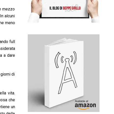
i e mezzo
In alcuni
nche meno
ando full
nsiderata
ra a dare
giorni di
lla vita.
 cosa che
etiene un
sto della