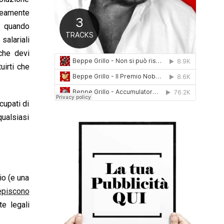
0
neamente
1
: quando
6
salariali
 che devi
uirti che
cupati di
qualsiasi
io (e una
cepiscono
e legali