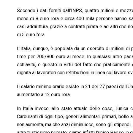
Secondo i dati forniti dall’INPS, quattro milioni e me
meno di 8 euro l’ora e circa 400 mila persone hanno sala
casi addirittura, grazie a contratti pirata e ad altri ch
di 5 euro l’ora.
L’Italia, dunque, è popolata da un esercito di milioni di
time per 700/800 euro al mese. In qualsiasi altro pae
schiavitù, e questo in virtù del fatto che praticament
dignità ai lavoratori con retribuzioni in linea col lavoro sv
Il salario minimo orario esiste in 21 dei 27 paesi dell’U
aumentarlo a 12 euro l’ora.
In Italia invece, allo stato attuale delle cose, l’uni
Carburanti di ogni tipo, generi alimentari primari, bollo 
non aumenta, ma che anzi diminuisce, sono gli stipendi. I
altro tristissimo primato: siamo infatti l’unico Paese in 