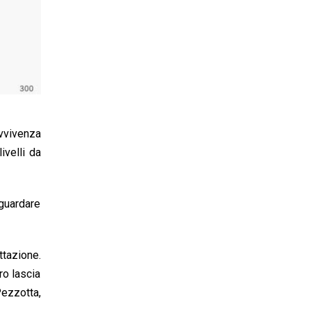
avvivenza
ivelli da
aguardare
ttazione.
ro lascia
Pezzotta,