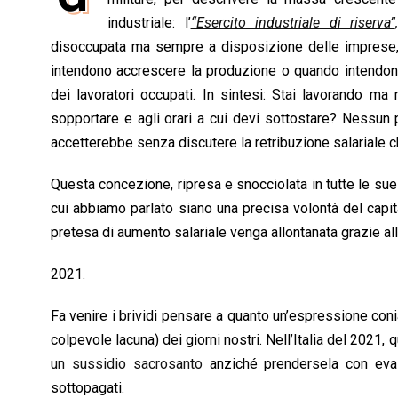
b
s
e
a
l
L
t
industriale: l’
“Esercito industriale di riserva”
o
A
d
d
i
disoccupata ma sempre a disposizione delle imprese, 
o
p
I
s
n
intendono accrescere la produzione o quando intendono 
k
p
n
k
dei lavoratori occupati. In sintesi: Stai lavorando ma 
sopportare e agli orari a cui devi sottostare? Nessun p
accetterebbe senza discutere la retribuzione salariale ch
Questa concezione, ripresa e snocciolata in tutte le sue
cui abbiamo parlato siano una precisa volontà del capit
pretesa di aumento salariale venga allontanata grazie all
2021.
Fa venire i brividi pensare a quanto un’espressione coni
colpevole lacuna) dei giorni nostri. Nell’Italia del 2021, q
un sussidio sacrosanto
anziché prendersela con evaso
sottopagati.