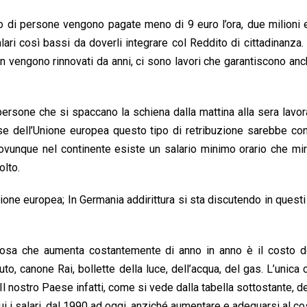
zzo di persone vengono pagate meno di 9 euro l’ora, due milion
ri così bassi da doverli integrare col Reddito di cittadinanza. 
e non vengono rinnovati da anni, ci sono lavori che garantiscono a
 persone che si spaccano la schiena dalla mattina alla sera lavor
se dell’Unione europea questo tipo di retribuzione sarebbe co
e ovunque nel continente esiste un salario minimo orario che mi
olto.
nione europea; In Germania addirittura si sta discutendo in questi 
ca cosa che aumenta costantemente di anno in anno è il costo de
auto, canone Rai, bollette della luce, dell’acqua, del gas. L’unica
l nostro Paese infatti, come si vede dalla tabella sottostante, d
cui i salari, dal 1990 ad oggi, anziché aumentare e adeguarsi al co