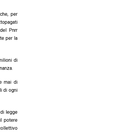
 che, per
ttopagati
 del Pnrr
te per la
ilioni di
inanza.
e mai di
li di ogni
 di legge
il potere
ollettivo