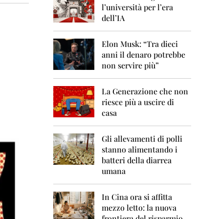
0
l’università per l’era
6
dell’IA
2
0
Elon Musk: “Tra dieci
0
anni il denaro potrebbe
7
non servire più”
2
0
La Generazione che non
0
8
riesce più a uscire di
casa
2
0
0
Gli allevamenti di polli
9
stanno alimentando i
batteri della diarrea
2
umana
0
1
0
In Cina ora si affitta
mezzo letto: la nuova
2
frontiera del risparmio