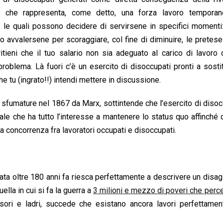
,
che rappresenta, come detto, una forza lavoro tempora
le quali possono decidere di servirsene in specifici momenti
avvalersene per scoraggiare, col fine di diminuire, le pretese 
ritieni che il tuo salario non sia adeguato al carico di lavoro
roblema. Là fuori c’è un esercito di disoccupati pronti a sostit
e tu (ingrato!!) intendi mettere in discussione.
 sfumature nel 1867 da Marx, sottintende che l’esercito di disoc
ale che ha tutto l’interesse a mantenere lo status quo affinché 
a concorrenza fra lavoratori occupati e disoccupati.
ata oltre 180 anni fa riesca perfettamente a descrivere un disag
uella in cui si fa la guerra a
3 milioni e mezzo di poveri che per
ri e ladri, succede che esistano ancora lavori perfettament