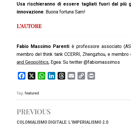
Usa rischieranno di essere tagliati fuori dal più
innovazione
. Buona fortuna Sam!
L’AUTORE
Fabio Massimo Parenti
è professore associato (ASN)
membro del think tank CCERRI, Zhengzhou, e membro di
and Geopolitics
, Egea. Su twitter @fabiomassimos
F
X
W
L
T
E
C
P
a
h
i
h
m
o
r
c
a
n
r
a
p
i
Tag:
featured
e
t
k
e
i
y
n
b
s
e
a
l
L
t
PREVIOUS
o
A
d
d
i
o
p
I
s
n
COLONIALISMO DIGITALE: L’IMPERIALISMO 2.0
k
p
n
k