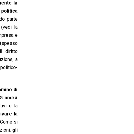
mente la
olitica
ndo parte
(vedi la
impresa e
 (spesso
l diritto
uzione, a
politico-
mmino di
5G andrà
tivi e la
ivare la
 Come si
zioni,
gli