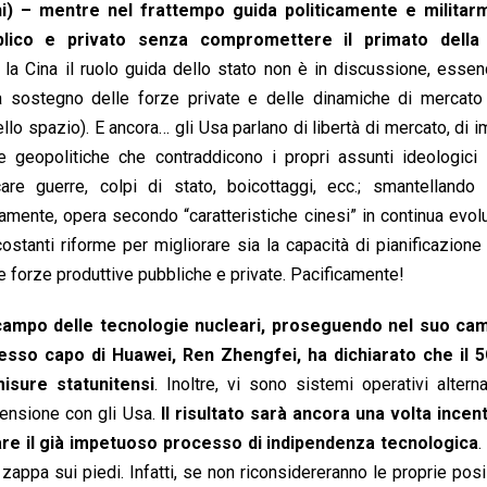
i) – mentre nel frattempo guida politicamente e militar
ico e privato senza compromettere il primato della p
r la Cina il ruolo guida dello stato non è in discussione, esse
 a sostegno delle forze private e delle dinamiche di mercato 
llo spazio). E ancora… gli Usa parlano di libertà di mercato, di 
e geopolitiche che contraddicono i propri assunti ideologici
care guerre, colpi di stato, boicottaggi, ecc.; smantellando i
samente, opera secondo “caratteristiche cinesi” in continua evol
ostanti riforme per migliorare sia la capacità di pianificazione 
e forze produttive pubbliche e private. Pacificamente!
 campo delle tecnologie nucleari, proseguendo nel suo ca
tesso capo di Huawei, Ren Zhengfei, ha dichiarato che il 
isure statunitensi
. Inoltre, vi sono sistemi operativi alterna
tensione con gli Usa.
Il risultato sarà ancora una volta incent
are il già impetuoso processo di indipendenza tecnologica
.
appa sui piedi. Infatti, se non riconsidereranno le proprie posi