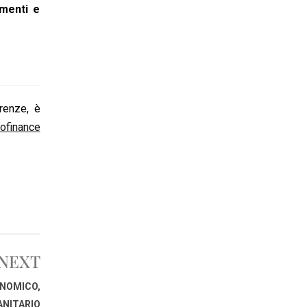
imenti e
renze, è
ofinance
NEXT
ONOMICO,
ANITARIO