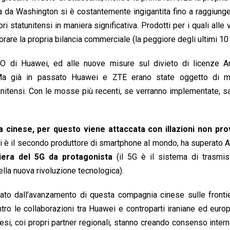
tita da Washington si è costantemente ingigantita fino a raggiung
i statunitensi in maniera significativa. Prodotti per i quali alle 
orare la propria bilancia commerciale (la peggiore degli ultimi 10 
FO di Huawei, ed alle nuove misure sul divieto di licenze A
. Ma già in passato Huawei e ZTE erano state oggetto di m
unitensi. Con le mosse più recenti, se verranno implementate, s
a cinese, per questo viene attaccata con illazioni non pr
ei è il secondo produttore di smartphone al mondo, ha superato 
tiera del 5G da protagonista
(il 5G è il sistema di trasmis
lla nuova rivoluzione tecnologica).
vato dall’avanzamento di questa compagnia cinese sulle fronti
ntro le collaborazioni tra Huawei e controparti iraniane ed euro
nesi, coi propri partner regionali, stanno creando consenso inter