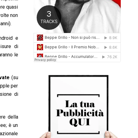
0
ere quasi
1
volte non
6
anni).
ndroid e
isure di
aranno le
ovate
(su
Apple per
sione di
ere della
pee; è un
nazionale