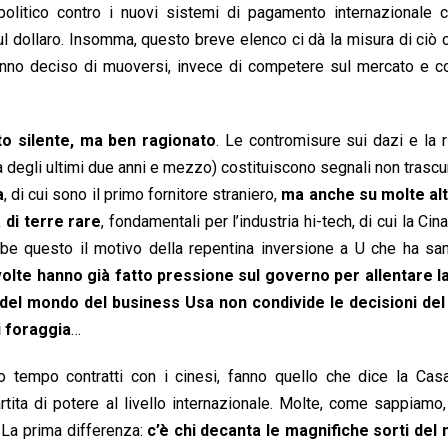
politico contro i nuovi sistemi di pagamento internazionale c
ul dollaro. Insomma, questo breve elenco ci dà la misura di ciò 
 hanno deciso di muoversi, invece di competere sul mercato e 
to silente, ma ben ragionato
. Le contromisure sui dazi e la 
ta degli ultimi due anni e mezzo) costituiscono segnali non trascur
a
, di cui sono il primo fornitore straniero,
ma anche su molte alt
di terre rare
, fondamentali per l’industria hi-tech, di cui la Cin
e questo il motivo della repentina inversione a U che ha san
volte hanno già fatto pressione sul governo per allentare 
del mondo del business Usa non condivide le decisioni del
i foraggia
…
 tempo contratti con i cinesi, fanno quello che dice la Casa
rtita di potere al livello internazionale. Molte, come sappiamo
. La prima differenza:
c’è chi decanta le magnifiche sorti del