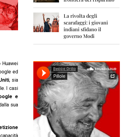
0
1
1
La rivolta degli
scarafaggi: i giovani
2
0
indiani sfidano il
1
governo Modi
2
2
0
1
ro Huawei
3
Google ed
Uniti
, sia
2
0
e. I casi
1
Google e
4
dalla sua
2
0
1
5
tizione
 capacità
2