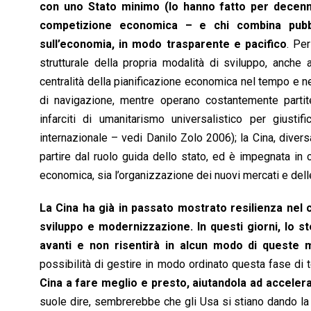
con uno Stato minimo (lo hanno fatto per decenn
competizione economica – e chi combina pubbl
sull’economia, in modo trasparente e pacifico
. Pe
strutturale della propria modalità di sviluppo, anche
centralità della pianificazione economica nel tempo e ne
di navigazione, mentre operano costantemente partit
infarciti di umanitarismo universalistico per giustifi
internazionale – vedi Danilo Zolo 2006); la Cina, diver
partire dal ruolo guida dello stato, ed è impegnata in c
economica, sia l’organizzazione dei nuovi mercati e dell
La Cina ha già in passato mostrato resilienza nel
sviluppo e modernizzazione. In questi giorni, lo s
avanti e non risentirà in alcun modo di queste m
possibilità di gestire in modo ordinato questa fase di 
Cina a fare meglio e presto, aiutandola ad acceler
suole dire, sembrerebbe che gli Usa si stiano dando la z