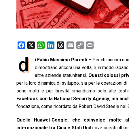
F
X
W
L
T
E
C
P
a
h
i
h
m
o
r
d
i Fabio Massimo Parenti –
Per chi ancora non
c
a
n
r
a
p
i
e
dimostrano ancora una volta, e in modo lapaliss
t
k
e
i
y
n
b
s
e
a
l
L
t
altre aziende statunitensi.
Questi colossi priv
o
A
d
d
i
per la loro dinamica di sviluppo, sia per le operazioni di s
o
p
I
s
n
sono molti e per brevità rimandiamo solo alle te
k
p
n
k
Facebook con la National Security Agency, ma anch
fondazione, come ricordato da Robert David Steele nel 20
Quello Huawei-Google, che coinvolge molte al
internazionale tra Cina e Stati Uniti
, ove questi ultimi