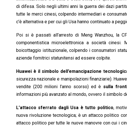
di difesa. Solo negli ultimi anni la guerra dei dazi par
tutte le merci cinesi, colpendo intermediari e consumator
c’è alternativa e per cui gli Usa hanno continuato a peggi
Poi si è passati all’arresto di Meng Wanzhou, la C
componentistica microelettronica a società cinesi
boicottaggio istituzionale, colpendo i consumatori stat
aziende fornitrici statunitensi ad essere colpite.
Huawei è il simbolo dell’emancipazione tecnologic
sicurezza nazionale e manipolazioni finanziarie). Huaw
vendite (200 milioni l’anno scorso) ed è
sulla fron
informazioni più avanzato al mondo, ovvero il simbolo de
L’attacco sferrato dagli Usa è tutto politico
, moti
nuova rivoluzione tecnologica; è un attacco politico co
attacco politico per tutte le nuove manovre con cui i ci