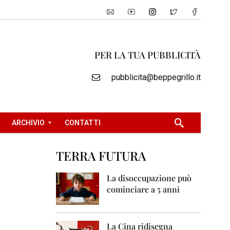
PER LA TUA PUBBLICITÀ
pubblicita@beppegrillo.it
ARCHIVIO
CONTATTI
TERRA FUTURA
2
0
La disoccupazione può
0
cominciare a 5 anni
5
2
0
La Cina ridisegna