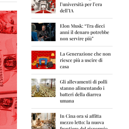
0
l’università per l’era
6
dell’IA
2
0
Elon Musk: “Tra dieci
0
anni il denaro potrebbe
7
non servire più”
2
0
La Generazione che non
0
8
riesce più a uscire di
casa
2
0
0
Gli allevamenti di polli
9
stanno alimentando i
batteri della diarrea
2
umana
0
1
0
In Cina ora si affitta
mezzo letto: la nuova
2
frontiera del risparmio