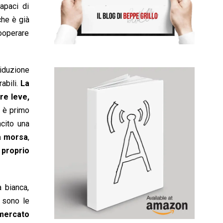
apaci di
che è già
cooperare
riduzione
abili.
La
re leve,
a è primo
cito una
la morsa
,
 proprio
 bianca,
, sono le
 mercato