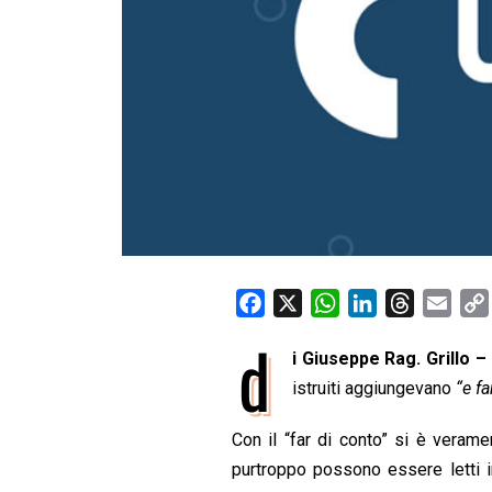
F
X
W
L
T
E
a
h
i
h
m
d
i Giuseppe Rag. Grillo –
c
a
n
r
a
e
istruiti aggiungevano
t
k
e
i
“e fa
b
s
e
a
l
Con il “far di conto” si è verame
o
A
d
d
purtroppo possono essere letti in
o
p
I
s