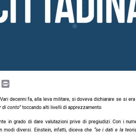
C
P
o
r
Vari decenni fa, alla leva militare, si doveva dichiarare se si era
p
i
r di conto”
y
n
toccando alti livelli di apprezzamento.
L
t
nte in grado di dare valutazioni prive di pregiudizi. Con i num
i
 modi diversi. Einstein, infatti, diceva che
“se i dati e la teo
n