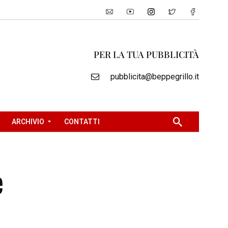
PER LA TUA PUBBLICITÀ
pubblicita@beppegrillo.it
ARCHIVIO
CONTATTI
2
e
0
0
5
2
0