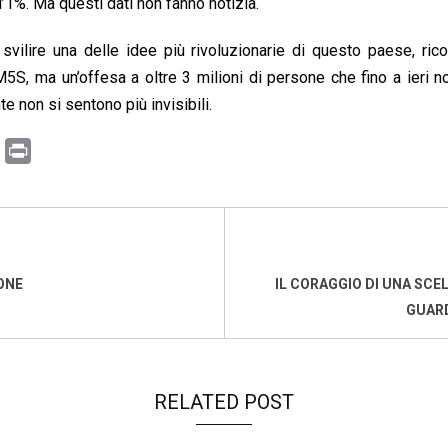
’1%. Ma questi dati non fanno notizia.
vilire una delle idee più rivoluzionarie di questo paese, rico
M5S, ma un’offesa a oltre 3 milioni di persone che fino a ieri n
e non si sentono più invisibili.
C
P
o
r
p
i
y
n
L
t
i
ONE
IL CORAGGIO DI UNA SCE
n
GUARD
k
RELATED POST