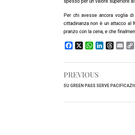
spesso per un valore superiore all
Per chi avesse ancora voglia di s
cittadinanza non è un attacco al 
pranzo con la cena, e che finalment
F
X
W
L
T
E
a
h
i
h
m
c
a
n
r
a
e
t
k
e
i
PREVIOUS
b
s
e
a
l
o
A
d
d
SU GREEN PASS SERVE PACIFICAZI
o
p
I
s
k
p
n