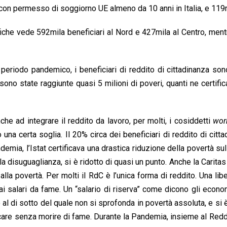
 con permesso di soggiorno UE almeno da 10 anni in Italia, e 119mi
iche vede 592mila beneficiari al Nord e 427mila al Centro, mentr
periodo pandemico, i beneficiari di reddito di cittadinanza sono
no state raggiunte quasi 5 milioni di poveri, quanti ne certific
che ad integrare il reddito da lavoro, per molti, i cosiddetti
wor
na certa soglia. Il 20% circa dei beneficiari di reddito di citt
emia, l’Istat certificava una drastica riduzione della povertà sul 
 la disuguaglianza, si è ridotto di quasi un punto. Anche la Caritas
alla povertà. Per molti il RdC è l’unica forma di reddito. Una li
ai salari da fame. Un “salario di riserva” come dicono gli econom
 al di sotto del quale non si sprofonda in povertà assoluta, e si è
care senza morire di fame. Durante la Pandemia, insieme al Red