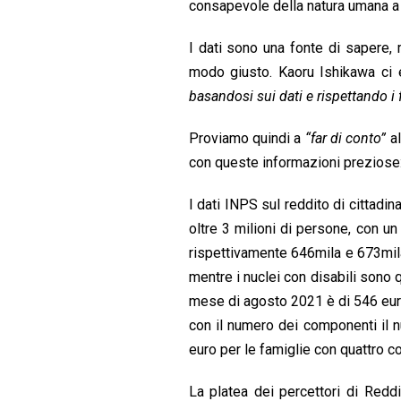
consapevole della natura umana a c
k
p
n
I dati sono una fonte di sapere
modo giusto. Kaoru Ishikawa ci 
basandosi sui dati e rispettando i 
Proviamo quindi a
“far di conto”
al
con queste informazioni preziose
I dati INPS sul reddito di cittadi
oltre 3 milioni di persone, con u
rispettivamente 646mila e 673mila
mentre i nuclei con disabili sono 
mese di agosto 2021 è di 546 euro
con il numero dei componenti il
euro per le famiglie con quattro c
La platea dei percettori di Reddi