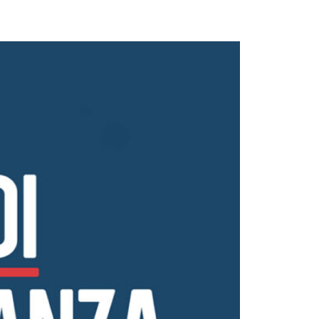
0
6
2
0
0
7
2
0
0
8
2
0
0
9
2
0
1
0
2