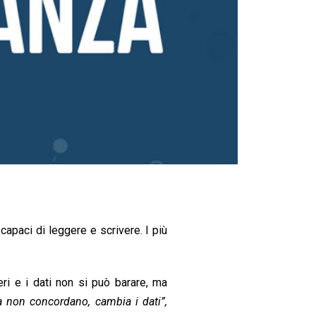
0
1
1
2
0
1
2
2
0
1
3
2
0
1
4
 capaci di leggere e scrivere. I più
2
0
1
eri e i dati non si può barare, ma
5
ria non concordano, cambia i dati”,
2