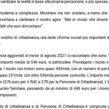
ambiare la realtà in base alla propria percezione, o più spesso, i
k
, moderna e complessa. Mostrano ma non svelano, a meno che no
esortava a cambiare il nostro agire:
“fate in modo che diventi 
fatti che essi dimostrano”.
 reddito di cittadinanza, una delle riforme sociali più importanti d
:
nanza aggiornati al mese di agosto 2021 ci raccontano che sono 1,3
n importo medio di 546 euro, in particolare. Prevalgono i nuclei 
. I nuclei con minori sono quasi 443mila, con un numero di person
quasi 231mila, con oltre 536mila persone coinvolte. L’importo me
 (576 euro per il RdC e 270 per la Pensione di Cittadinanza). L
 nucleo familiare, passando da un minimo di 446 euro per i mo
omponenti.
to di cittadinanza e di Pensione di Cittadinanza è composta da 2