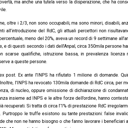
povertà, ma anche una tutela verso la disperazione, che ha cons
ile.
, oltre i 2/3, non sono occupabili, ma sono minori, disabili, anz
i all’introduzione del RdC, gli attuali percettori non risultavano
percentuale, meno del 20%, aveva un record di 9 settimane all’an
, e di questi secondo i dati dell’Anpal, circa 350mila persone han
n scarse qualifiche, istruzione bassa, in prevalenza licenza
serve a queste persone.
ex post. Ex ante l’INPS ha rifiutato 1 milione di domande. Quin
 Inoltre, l’INPS ha revocato 130mila domande di RdC circa, per moti
denza, di nucleo, oppure omissione di dichiarazione di condannati p
anza insieme ad INPS e le altre forze dell’ordine, hanno contestat
 già recuperati. Si tratta di circa l’1% di prestazione RdC irregol
. Purtroppo le truffe esistono su tante prestazioni: false invalid
de che non ne hanno bisogno o che fanno lavorare i beneficiari a