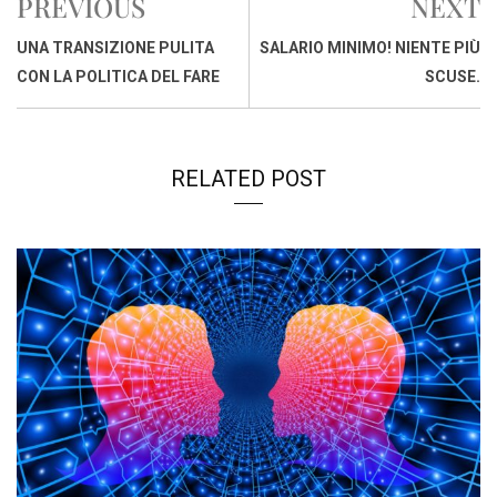
PREVIOUS
NEXT
o
A
d
d
i
o
p
I
s
n
UNA TRANSIZIONE PULITA
SALARIO MINIMO! NIENTE PIÙ
k
p
n
k
CON LA POLITICA DEL FARE
SCUSE.
RELATED POST