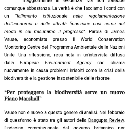
b
s
e
a
l
L
t
maggiormente in evidenza. Ma non sarebbe
o
A
d
d
i
comunque abbastanza. La verità è che facciamo i conti con
o
p
I
s
n
un
“fallimento istituzionale nella regolamentazione
k
p
n
k
dell’economia e delle attività finanziarie così come nel
modo in cui misuriamo il progresso”.
Parola di James
Vause, economista presso il World Conservation
Monitoring Centre del Programma Ambientale delle Nazioni
Unite. Una riflessione, resa nota in
un’intervista
diffusa
dalla
European Environment Agency
che chiama
nuovamente in causa problemi irrisolti come la crisi della
biodiversità e la gestione insostenibile delle risorse.
“Per proteggere la biodiversità serve un nuovo
Piano Marshall”
Vause non è nuovo a questo genere di analisi. Nel febbraio
di quest’anno è stato tra gli autori della
Dasgupta Review
,
l’indagine commissionata dal governo britannico per