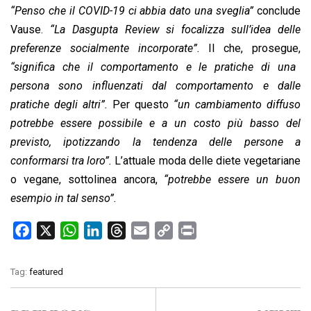
“Penso che il COVID-19 ci abbia dato una sveglia”
conclude
Vause.
“La Dasgupta Review si focalizza sull’idea delle
preferenze socialmente incorporate”.
Il che, prosegue,
“significa che il comportamento e le pratiche di una
persona sono influenzati dal comportamento e dalle
pratiche degli altri”.
Per questo
“un cambiamento diffuso
potrebbe essere possibile e a un costo più basso del
previsto, ipotizzando la tendenza delle persone a
conformarsi tra loro”.
L’attuale moda delle diete vegetariane
o vegane, sottolinea ancora,
“potrebbe essere un buon
esempio in tal senso”.
F
X
W
L
T
E
C
P
a
h
i
h
m
o
r
c
a
n
r
a
p
i
Tag:
featured
e
t
k
e
i
y
n
b
s
e
a
l
L
t