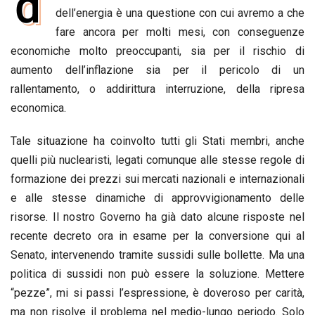
d
e
dell’energia è una questione con cui avremo a che
t
k
e
i
y
n
b
s
e
a
l
L
t
fare ancora per molti mesi, con conseguenze
o
A
d
d
i
economiche molto preoccupanti, sia per il rischio di
o
p
I
s
n
aumento dell’inflazione sia per il pericolo di un
k
p
n
k
rallentamento, o addirittura interruzione, della ripresa
economica.
Tale situazione ha coinvolto tutti gli Stati membri, anche
quelli più nuclearisti, legati comunque alle stesse regole di
formazione dei prezzi sui mercati nazionali e internazionali
e alle stesse dinamiche di approvvigionamento delle
risorse. Il nostro Governo ha già dato alcune risposte nel
recente decreto ora in esame per la conversione qui al
Senato, intervenendo tramite sussidi sulle bollette. Ma una
politica di sussidi non può essere la soluzione. Mettere
“pezze”, mi si passi l’espressione, è doveroso per carità,
ma non risolve il problema nel medio-lungo periodo. Solo