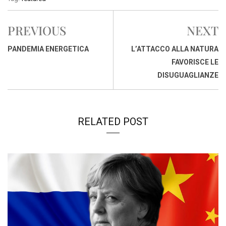
e
t
k
e
i
y
n
b
s
e
a
l
L
t
PREVIOUS
NEXT
o
A
d
d
i
o
p
I
s
n
PANDEMIA ENERGETICA
L’ATTACCO ALLA NATURA
k
p
n
k
FAVORISCE LE
DISUGUAGLIANZE
RELATED POST