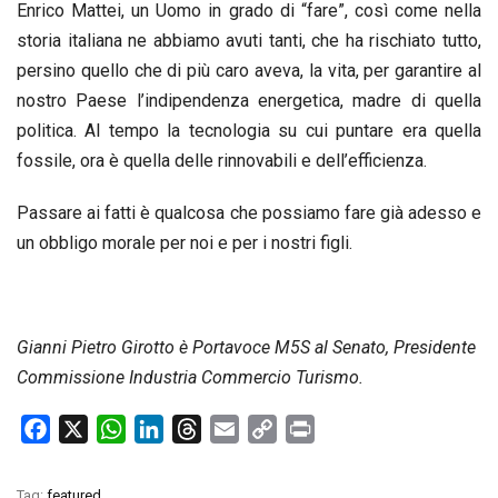
Enrico Mattei, un Uomo in grado di “fare”, così come nella
storia italiana ne abbiamo avuti tanti, che ha rischiato tutto,
persino quello che di più caro aveva, la vita, per garantire al
nostro Paese l’indipendenza energetica, madre di quella
politica. Al tempo la tecnologia su cui puntare era quella
fossile, ora è quella delle rinnovabili e dell’efficienza.
Passare ai fatti è qualcosa che possiamo fare già adesso e
un obbligo morale per noi e per i nostri figli.
Gianni Pietro Girotto è Portavoce M5S al Senato, Presidente
Commissione Industria Commercio Turismo.
F
X
W
L
T
E
C
P
a
h
i
h
m
o
r
c
a
n
r
a
p
i
Tag:
featured