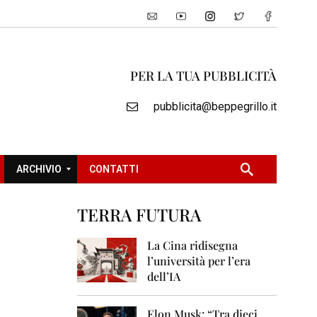
PER LA TUA PUBBLICITÀ
pubblicita@beppegrillo.it
ARCHIVIO
CONTATTI
TERRA FUTURA
2
0
La Cina ridisegna
0
l’università per l’era
5
dell’IA
2
0
Elon Musk: “Tra dieci