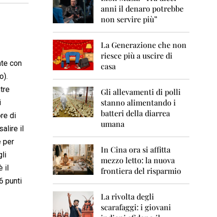
0
anni il denaro potrebbe
6
non servire più”
2
0
La Generazione che non
0
7
riesce più a uscire di
nte con
casa
2
o).
0
ntre
0
Gli allevamenti di polli
8
stanno alimentando i
i
batteri della diarrea
re di
2
umana
0
alire il
0
e per
9
In Cina ora si affitta
li
mezzo letto: la nuova
2
 il
frontiera del risparmio
0
6 punti
1
0
La rivolta degli
scarafaggi: i giovani
2