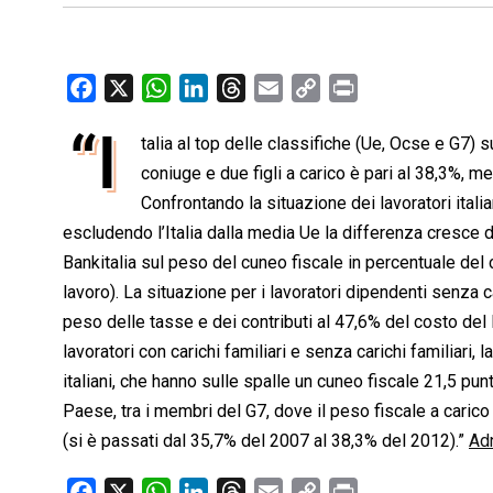
F
X
W
L
T
E
C
P
a
h
i
h
m
o
r
“I
talia al top delle classifiche (Ue, Ocse e G7) 
c
a
n
r
a
p
i
e
coniuge e due figli a carico è pari al 38,3%, m
t
k
e
i
y
n
b
s
e
a
l
L
t
Confrontando la situazione dei lavoratori italia
o
A
d
d
i
escludendo l’Italia dalla media Ue la differenza cresce d
o
p
I
s
n
Bankitalia sul peso del cuneo fiscale in percentuale del 
k
p
n
k
lavoro). La situazione per i lavoratori dipendenti senza ca
peso delle tasse e dei contributi al 47,6% del costo del
lavoratori con carichi familiari e senza carichi familiari,
italiani, che hanno sulle spalle un cuneo fiscale 21,5 punti
Paese, tra i membri del G7, dove il peso fiscale a carico
(si è passati dal 35,7% del 2007 al 38,3% del 2012).”
Ad
F
X
W
L
T
E
C
P