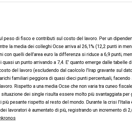
sul peso di fisco e contributi sul costo del lavoro. Per un dipende
entre la media dei colleghi Ocse arriva al 26,1% (12,2 punti in men
ni con quelli dell’area euro la differenza si riduce a 6,9 punti, me
i quasi un punto arrivando a 7,4. E’ quanto emerge dalle tabelle d
costo del lavoro (escludendo dal caolcolo l’Irap gravante sul dato
richi familiari peggiora di quasi dieci punti percentuali, facendo s
 lavoro. Rispetto a una media Ocse che non varia tra cuneo fiscal
 la situazione dei single risulta essere molto più svantaggiata per g
 più pesante rispetto al resto del mondo. Durante la crisi l’Italia è
 dei lavoratori è aumentato di più, registrando un incremento di 2,
nkronos