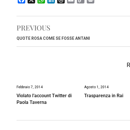
a
h
i
h
m
o
r
c
a
n
r
a
p
i
e
t
k
e
i
y
n
PREVIOUS
b
s
e
a
l
L
t
o
A
d
d
i
QUOTE ROSA COME SE FOSSE ANTANI
o
p
I
s
n
k
p
n
k
R
Febbraio 7, 2014
Agosto 1, 2014
Violato l’account Twitter di
Trasparenza in Rai
Paola Taverna