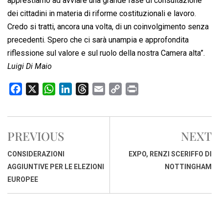
apprestiamo ad avviare una grande fase di consultazione
dei cittadini in materia di riforme costituzionali e lavoro.
Credo si tratti, ancora una volta, di un coinvolgimento senza
precedenti. Spero che ci sarà unampia e approfondita
riflessione sul valore e sul ruolo della nostra Camera alta”.
Luigi Di Maio
F
X
W
L
T
E
C
P
a
h
i
h
m
o
r
c
a
n
r
a
p
i
e
t
k
e
i
y
n
PREVIOUS
NEXT
b
s
e
a
l
L
t
o
A
d
d
i
CONSIDERAZIONI
EXPO, RENZI SCERIFFO DI
o
p
I
s
n
AGGIUNTIVE PER LE ELEZIONI
NOTTINGHAM
k
p
n
k
EUROPEE