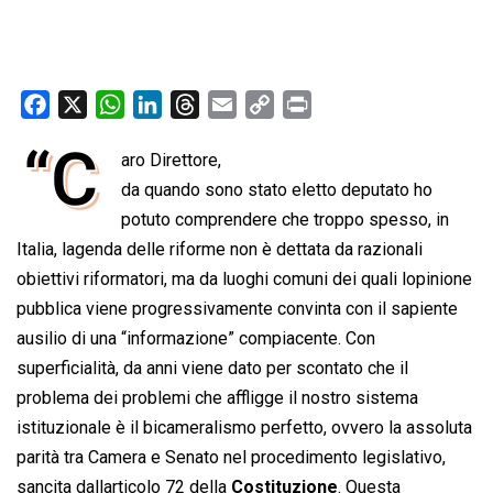
F
X
W
L
T
E
C
P
a
h
i
h
m
o
r
“C
aro Direttore,
c
a
n
r
a
p
i
e
da quando sono stato eletto deputato ho
t
k
e
i
y
n
b
s
e
a
l
L
t
potuto comprendere che troppo spesso, in
o
A
d
d
i
Italia, lagenda delle riforme non è dettata da razionali
o
p
I
s
n
obiettivi riformatori, ma da luoghi comuni dei quali lopinione
k
p
n
k
pubblica viene progressivamente convinta con il sapiente
ausilio di una “informazione” compiacente. Con
superficialità, da anni viene dato per scontato che il
problema dei problemi che affligge il nostro sistema
istituzionale è il bicameralismo perfetto, ovvero la assoluta
parità tra Camera e Senato nel procedimento legislativo,
sancita dallarticolo 72 della
Costituzione
. Questa