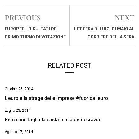
c
a
n
r
a
p
i
e
t
k
e
i
y
n
PREVIOUS
NEXT
b
s
e
a
l
L
t
o
A
d
d
i
EUROPEE: I RISULTATI DEL
LETTERA DI LUIGI DI MAIO AL
o
p
I
s
n
PRIMO TURNO DI VOTAZIONE
CORRIERE DELLA SERA
k
p
n
k
RELATED POST
Ottobre 25, 2014
L’euro e la strage delle imprese #fuoridalleuro
Luglio 23, 2014
Renzi non taglia la casta ma la democrazia
Agosto 17, 2014