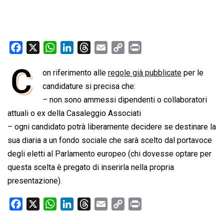
F
X
W
L
T
E
C
P
a
h
i
h
m
o
r
C
on riferimento alle
regole già pubblicate
per le
c
a
n
r
a
p
i
e
candidature si precisa che:
t
k
e
i
y
n
b
s
e
a
l
L
t
– non sono ammessi dipendenti o collaboratori
o
A
d
d
i
attuali o ex della Casaleggio Associati
o
p
I
s
n
– ogni candidato potrà liberamente decidere se destinare la
k
p
n
k
sua diaria a un fondo sociale che sarà scelto dal portavoce
degli eletti al Parlamento europeo (chi dovesse optare per
questa scelta è pregato di inserirla nella propria
presentazione).
F
X
W
L
T
E
C
P
a
h
i
h
m
o
r