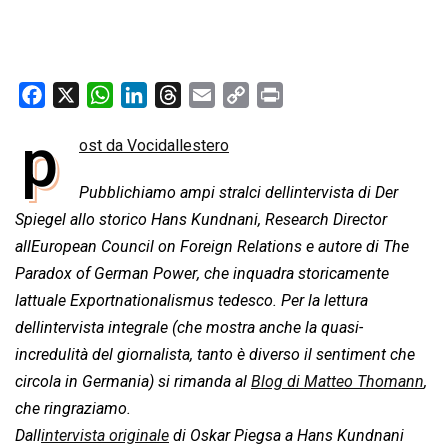
F
X
W
L
T
E
C
P
a
h
i
h
m
o
r
p
ost da Vocidallestero
c
a
n
r
a
p
i
e
t
k
e
i
y
n
Pubblichiamo ampi stralci dellintervista di Der
b
s
e
a
l
L
t
Spiegel allo storico Hans Kundnani, Research Director
o
A
d
d
i
allEuropean Council on Foreign Relations e autore di The
o
p
I
s
n
Paradox of German Power, che inquadra storicamente
k
p
n
k
lattuale Exportnationalismus tedesco. Per la lettura
dellintervista integrale (che mostra anche la quasi-
incredulità del giornalista, tanto è diverso il sentiment che
circola in Germania) si rimanda al
Blog di Matteo Thomann
,
che ringraziamo.
Dall
intervista originale
di Oskar Piegsa a Hans Kundnani