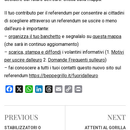
Il tuo contributo per il referendum per consentire ai cittadini
di scegliere attraverso un referendum se uscire o meno
dall’euro è importante:
–
organizza il tuo banchetto
e segnalalo su
questa mappa
(che sarà in continuo aggiornamento)
–
scarica, stampa e diffondi
i volantini informativi (1.
Motivi
per uscire dalleuro
2.
Domande Frequenti sulleuro
)
– fai conoscere a tutti i tuoi contatti questo nuovo sito sul
referendum
https://beppegrillo.it/fuoridalleuro
F
X
W
L
T
E
C
P
a
h
i
h
m
o
r
c
a
n
r
a
p
i
e
t
k
e
i
y
n
PREVIOUS
NEXT
b
s
e
a
l
L
t
o
A
d
d
i
STABILIZZATORI O
ATTENTI AL GORILLA