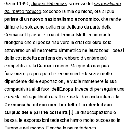
Già nel 1990,
Jürgen Habermas
scriveva del 
nazionalismo
del marco tedesco
. Secondo la mia opinione, ora si può
parlare di un
nuovo nazionalismo economico
, che rende
difficile la soluzione della crisi delleuro da parte della
Germania. Il paese è in un dilemma. Molti economisti
ritengono che si possa risolvere la crisi delleuro solo
attraverso un allineamento simmetrico nelleurozona: i paesi
della cosiddetta periferia dovrebbero diventare più
competitivi, e la Germania meno. Ma questo non può
funzionare proprio perché leconomia tedesca è molto
dipendente dalle esportazioni, e vuole mantenere la sua
competitività al di fuori dellEuropa. Invece di perseguire una
crescita più equilibrata e rafforzare la domanda interna,
la
Germania ha difeso con il coltello fra i denti il suo
surplus delle partite correnti
. [..] La disoccupazione è
bassa, le esportazioni tedesche hanno molto successo in
Europa e nel mondo. E anche la paura tedesca