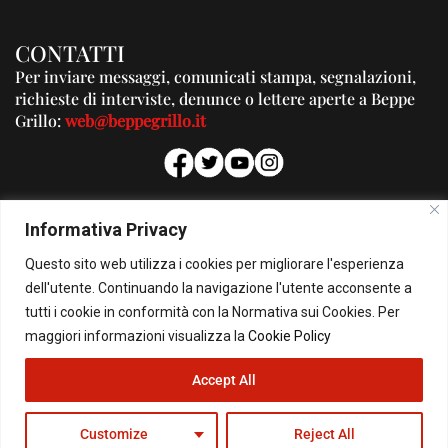
CONTATTI
Per inviare messaggi, comunicati stampa, segnalazioni,
richieste di interviste, denunce o lettere aperte a Beppe
Grillo:
web@beppegrillo.it
PUBBLICITA'
Informativa Privacy
Per la tua pubblicità su questo Blog:
Questo sito web utilizza i cookies per migliorare l'esperienza
pubblicita@beppegrillo.it
dell'utente. Continuando la navigazione l'utente acconsente a
tutti i cookie in conformità con la Normativa sui Cookies. Per
HOMEPAGE
COOKIE POLICY
PRIVACY POLICY
CONTATTI
maggiori informazioni visualizza la
Cookie Policy
Accept All
© Copyright 2026 - Il Blog di Beppe Grillo. All Rights Reserved - Powered by
happygrafic.com
Customize
Reject All