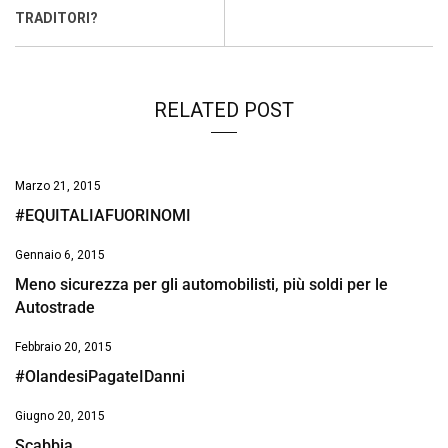
o
p
I
s
n
TRADITORI?
k
p
n
k
RELATED POST
Marzo 21, 2015
#EQUITALIAFUORINOMI
Gennaio 6, 2015
Meno sicurezza per gli automobilisti, più soldi per le
Autostrade
Febbraio 20, 2015
#OlandesiPagateIDanni
Giugno 20, 2015
Scabbia