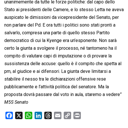
unanimemente da tutte le forze politiche: dal capo dello
Stato ai presidenti delle Camere, e lo stesso Letta ne aveva
auspicato le dimissioni da vicepresidente del Senato, per
non parlare del Pd. E ora tutti i politici sono stati pronti a
salvarlo, compresa una parte di quello stesso Partito
democratico di cui la Kyenge era un’esponente. Non sarà
certo la giunta a svolgere il processo, né tantomeno ha il
compito di valutare capi di imputazione o di provare la
sussistenza delle accuse: quello è il compito che spetta al
pm, al giudice e ai difensori. La giunta deve limitarsi a
stabilire il nesso tra le dichiarazioni offensive rese
pubblicamente e l’attività politica del senatore. Ma la
proposta dovrà passare dal voto in aula, staremo a vedere”
M5S Senato
F
X
W
L
T
E
C
P
a
h
i
h
m
o
r