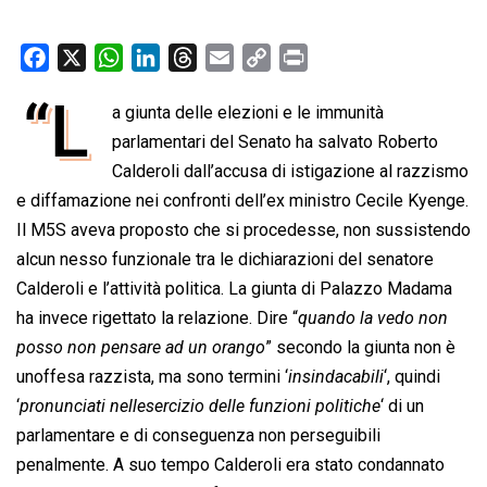
F
X
W
L
T
E
C
P
a
h
i
h
m
o
r
“L
a giunta delle elezioni e le immunità
c
a
n
r
a
p
i
e
parlamentari del Senato ha salvato Roberto
t
k
e
i
y
n
b
s
e
a
l
L
t
Calderoli dall’accusa di istigazione al razzismo
o
A
d
d
i
e diffamazione nei confronti dell’ex ministro Cecile Kyenge.
o
p
I
s
n
Il M5S aveva proposto che si procedesse, non sussistendo
k
p
n
k
alcun nesso funzionale tra le dichiarazioni del senatore
Calderoli e l’attività politica. La giunta di Palazzo Madama
ha invece rigettato la relazione. Dire “
quando la vedo non
posso non pensare ad un orango
” secondo la giunta non è
unoffesa razzista, ma sono termini ‘
insindacabili
‘, quindi
‘
pronunciati nellesercizio delle funzioni politiche
‘ di un
parlamentare e di conseguenza non perseguibili
penalmente. A suo tempo Calderoli era stato condannato