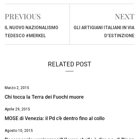
c
a
n
r
a
p
i
e
t
k
e
i
y
n
PREVIOUS
NEXT
b
s
e
a
l
L
t
o
A
d
d
i
IL NUOVO NAZIONALISMO
GLI ARTIGIANI ITALIANI IN VIA
o
p
I
s
n
TEDESCO #MERKEL
D’ESTINZIONE
k
p
n
k
RELATED POST
Marzo 2, 2015
Chi tocca la Terra dei Fuochi muore
Aprile 29, 2015
MOSE di Venezia: il Pd c’è dentro fino al collo
Agosto 10, 2015