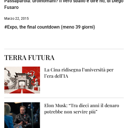
Passaparola: uroinomani? Il vero sballo è dire no, di Diego
Fusaro
Marzo 22, 2015
#Expo, the final countdown (meno 39 giorni)
TERRA FUTURA
La Cina ridisegna l’università per
l’era dell’IA
Elon Musk: “Tra dieci anni il denaro
potrebbe non servire più”