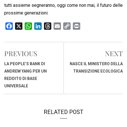
tutti assieme segneranno, oggi come non mai, il futuro delle
prossime generazioni.
F
X
W
L
T
E
C
P
a
h
i
h
m
o
r
c
a
n
r
a
p
i
e
t
k
e
i
y
n
PREVIOUS
NEXT
b
s
e
a
l
L
t
o
A
d
d
i
LA PEOPLE’S BANK DI
NASCE IL MINISTERO DELLA
o
p
I
s
n
ANDREW YANG PER UN
TRANSIZIONE ECOLOGICA
k
p
n
k
REDDITO DI BASE
UNIVERSALE
RELATED POST