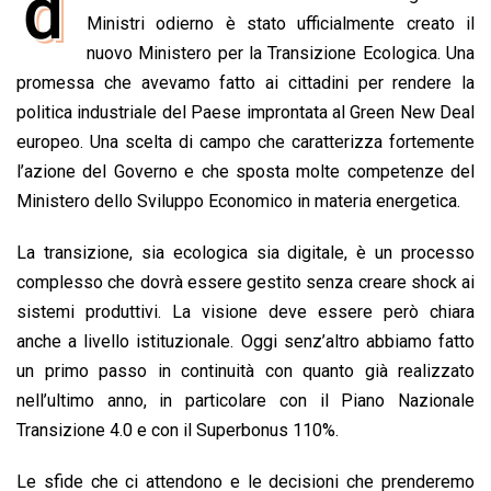
d
e
Ministri odierno è stato ufficialmente creato il
t
k
e
i
y
n
b
s
e
a
l
L
t
nuovo Ministero per la Transizione Ecologica. Una
o
A
d
d
i
promessa che avevamo fatto ai cittadini per rendere la
o
p
I
s
n
politica industriale del Paese improntata al Green New Deal
k
p
n
k
europeo. Una scelta di campo che caratterizza fortemente
l’azione del Governo e che sposta molte competenze del
Ministero dello Sviluppo Economico in materia energetica.
La transizione, sia ecologica sia digitale, è un processo
complesso che dovrà essere gestito senza creare shock ai
sistemi produttivi. La visione deve essere però chiara
anche a livello istituzionale. Oggi senz’altro abbiamo fatto
un primo passo in continuità con quanto già realizzato
nell’ultimo anno, in particolare con il Piano Nazionale
Transizione 4.0 e con il Superbonus 110%.
Le sfide che ci attendono e le decisioni che prenderemo