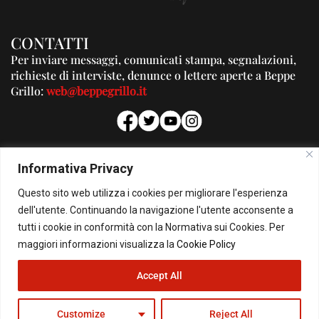
CONTATTI
Per inviare messaggi, comunicati stampa, segnalazioni,
richieste di interviste, denunce o lettere aperte a Beppe
Grillo:
web@beppegrillo.it
PUBBLICITA'
Informativa Privacy
Per la tua pubblicità su questo Blog:
Questo sito web utilizza i cookies per migliorare l'esperienza
pubblicita@beppegrillo.it
dell'utente. Continuando la navigazione l'utente acconsente a
tutti i cookie in conformità con la Normativa sui Cookies. Per
HOMEPAGE
COOKIE POLICY
PRIVACY POLICY
CONTATTI
maggiori informazioni visualizza la
Cookie Policy
Accept All
© Copyright 2026 - Il Blog di Beppe Grillo. All Rights Reserved - Powered by
happygrafic.com
Customize
Reject All