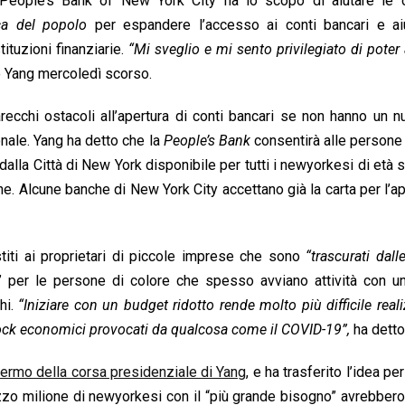
 People’s Bank of New York City ha lo scopo di aiutare le 
a del popolo
per espandere l’accesso ai conti bancari e aiu
tituzioni finanziarie.
“Mi sveglio e mi sento privilegiato di poter
o Yang mercoledì scorso.
recchi ostacoli all’apertura di conti bancari se non hanno un 
nale. Yang ha detto che la
People’s Bank
consentirà alle persone 
 dalla Città di New York disponibile per tutti i newyorkesi di età 
e. Alcune banche di New York City accettano già la carta per l’ap
iti ai proprietari di piccole imprese che sono
“trascurati dal
ale” per le persone di colore che spesso avviano attività con 
hi.
“Iniziare con un budget ridotto rende molto più difficile real
shock economici provocati da qualcosa come il COVID-19”,
ha detto
ermo della corsa presidenziale di Yang
, e ha trasferito l’idea pe
zo milione di newyorkesi con il “più grande bisogno” avrebbero 