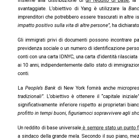
Insieme alla distribuzione di
un reddito di base
, la
o
p
I
s
n
svantaggiate. L’obiettivo di Yang è utilizzare la
Banc
k
p
n
k
imprenditori che potrebbero essere trascurati in altre is
impatto positivo sulla vita di altre persone”,
ha dichiarat
Gli immigrati privi di documenti possono incontrare pa
previdenza sociale o un numero di identificazione perso
conti con una carta IDNYC, una carta d’identità rilasciata
ai 10 anni, indipendentemente dallo stato di immigrazion
conti.
La
People’s Bank
di New York fornirà anche microprest
tradizionali”
. L’obiettivo è ottenere il “capitale inizi
significativamente inferiore rispetto ai proprietari bianc
profitto in tempi buoni, figuriamoci sopravvivere agli 
Un reddito di base universale
è sempre stato un punto f
a sindaco della grande mela. Secondo il suo piano, mez