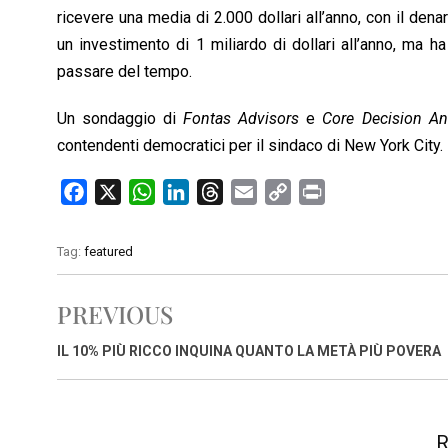
ricevere una media di 2.000 dollari all’anno, con il dena
un investimento di 1 miliardo di dollari all’anno, ma 
passare del tempo.
Un sondaggio di
Fontas Advisors
e
Core Decision Ana
contendenti democratici per il sindaco di New York City.
F
X
W
L
T
E
C
P
a
h
i
h
m
o
r
c
a
n
r
a
p
i
Tag:
featured
e
t
k
e
i
y
n
b
s
e
a
l
L
t
PREVIOUS
o
A
d
d
i
o
p
I
s
n
IL 10% PIÙ RICCO INQUINA QUANTO LA METÀ PIÙ POVERA
k
p
n
k
R