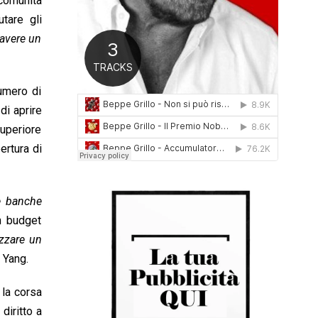
comunità
0
tare gli
1
 avere un
6
numero di
di aprire
superiore
ertura di
le banche
un budget
izzare un
 Yang.
r la corsa
diritto a