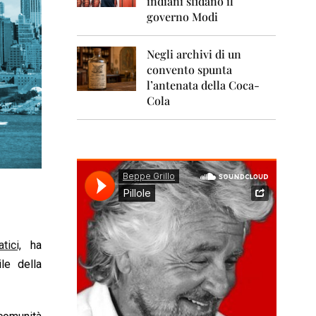
indiani sfidano il
0
1
governo Modi
1
Negli archivi di un
2
0
convento spunta
1
l’antenata della Coca-
2
Cola
2
0
1
3
2
0
1
4
tici,
ha
2
0
le della
1
5
2