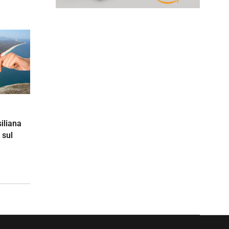
siliana
 sul