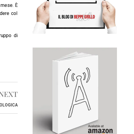
i mese. È
ndere col
ruppo di
NEXT
COLOGICA