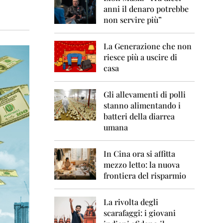
0
anni il denaro potrebbe
6
non servire più”
2
0
La Generazione che non
0
7
riesce più a uscire di
casa
2
0
0
Gli allevamenti di polli
8
stanno alimentando i
batteri della diarrea
2
umana
0
0
9
In Cina ora si affitta
mezzo letto: la nuova
2
frontiera del risparmio
0
1
0
La rivolta degli
scarafaggi: i giovani
2