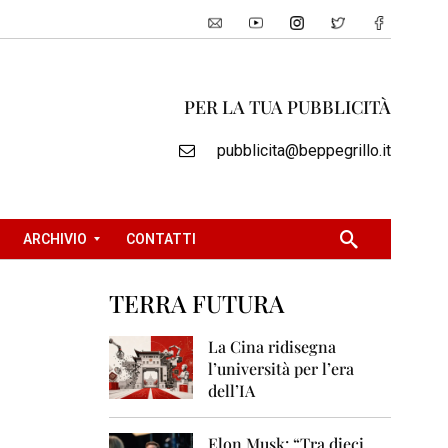
PER LA TUA PUBBLICITÀ
pubblicita@beppegrillo.it
ARCHIVIO
CONTATTI
TERRA FUTURA
2
0
La Cina ridisegna
0
l’università per l’era
5
dell’IA
2
0
Elon Musk: “Tra dieci