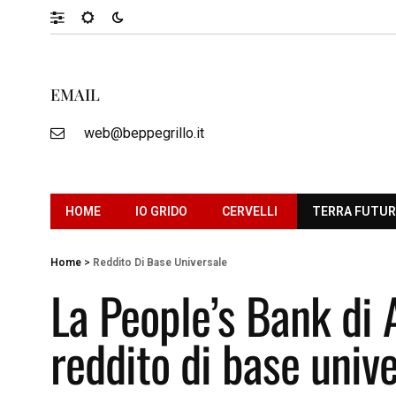
EMAIL
web@beppegrillo.it
HOME
IO GRIDO
CERVELLI
TERRA FUTU
Home
>
Reddito Di Base Universale
La People’s Bank di
reddito di base univ