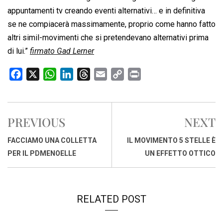
appuntamenti tv creando eventi alternativi… e in definitiva
se ne compiacerà massimamente, proprio come hanno fatto
altri simil-movimenti che si pretendevano alternativi prima
di lui.”
firmato Gad Lerner
F
X
W
L
T
E
C
P
a
h
i
h
m
o
r
c
a
n
r
a
p
i
e
t
k
e
i
y
n
PREVIOUS
NEXT
b
s
e
a
l
L
t
o
A
d
d
i
FACCIAMO UNA COLLETTA
IL MOVIMENTO 5 STELLE È
o
p
I
s
n
PER IL PDMENOELLE
UN EFFETTO OTTICO
k
p
n
k
RELATED POST