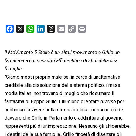
F
X
W
L
T
E
C
P
a
h
i
h
m
o
r
c
a
n
r
a
p
i
Il MoVimento 5 Stelle è un simil movimento e Grillo un
e
t
k
e
i
y
n
b
s
e
a
l
L
t
fantasma a cui nessuno affiderebbe i destini della sua
o
A
d
d
i
famiglia.
o
p
I
s
n
“Siamo messi proprio male se, in cerca di unalternativa
k
p
n
k
credibile alla dissoluzione del sistema politico, i mass
media italiani non trovano di meglio che riesumare il
fantasma di Beppe Grillo. Lillusione di votare 
diverso
 per
continuare a vivere nella stessa melma… nessuno crede
davvero che Grillo in Parlamento o addirittura al governo
rappresenti più di unimprecazione. Nessuno gli affiderebbe
i destini della sua famiglia.. Grillo fingerà di disertare gli