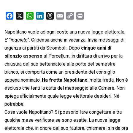
F
X
W
L
T
E
C
P
a
h
i
h
m
o
r
c
a
n
r
a
p
i
Napolitano vuole ad ogni costo
una nuova legge elettorale
.
e
t
k
e
i
y
n
E’ “
inquieto
“. Ci pensa anche in vacanza. Invia messaggi di
b
s
e
a
l
L
t
urgenza ai partiti da Stromboli. Dopo
cinque anni di
o
A
d
d
i
silenzio assenso
al Porcellum, in dirittura di arrivo per la
o
p
I
s
n
chiusura del suo settennato e alle porte del semestre
k
p
n
k
bianco, si comporta come un presidente del consiglio
appena nominato.
Ha fretta Napolitano
, molta fretta. Non è
escluso che tenti la carta del messaggio alle Camere. Non
spiega ufficialmente quale legge elettorale desideri. Né
potrebbe.
Cosa vuole Napolitano? Si possono fare congetture e tra
qualche mese verificare se sono esatte. La nuova legge
elettorale che, in onore del suo fautore, chiamerei sin da ora