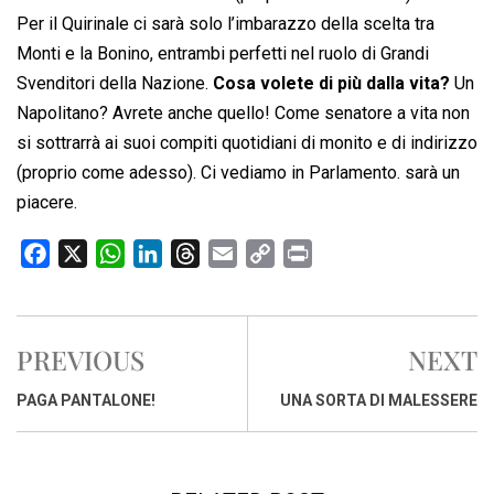
Per il Quirinale ci sarà solo l’imbarazzo della scelta tra
Monti e la Bonino, entrambi perfetti nel ruolo di Grandi
Svenditori della Nazione.
Cosa volete di più dalla vita?
Un
Napolitano? Avrete anche quello! Come senatore a vita non
si sottrarrà ai suoi compiti quotidiani di monito e di indirizzo
(proprio come adesso). Ci vediamo in Parlamento. sarà un
piacere.
F
X
W
L
T
E
C
P
a
h
i
h
m
o
r
c
a
n
r
a
p
i
e
t
k
e
i
y
n
PREVIOUS
NEXT
b
s
e
a
l
L
t
o
A
d
d
i
PAGA PANTALONE!
UNA SORTA DI MALESSERE
o
p
I
s
n
k
p
n
k