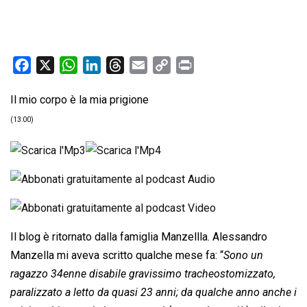
F
X
W
L
T
E
C
P
a
h
i
h
m
o
r
Il mio corpo è la mia prigione
c
a
n
r
a
p
i
e
t
k
e
i
y
n
(13:00)
b
s
e
a
l
L
t
o
A
d
d
i
o
p
I
s
n
k
p
n
k
Il blog è ritornato dalla famiglia Manzellla. Alessandro
Manzella mi aveva scritto qualche mese fa: “
Sono un
ragazzo 34enne disabile gravissimo tracheostomizzato,
paralizzato a letto da quasi 23 anni; da qualche anno anche i