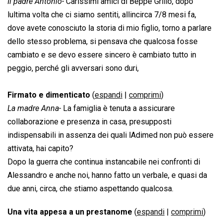
Il padre Antonio-
Carissimi amici di Beppe Grillo, dopo
lultima volta che ci siamo sentiti, allincirca 7/8 mesi fa,
dove avete conosciuto la storia di mio figlio, torno a parlare
dello stesso problema, si pensava che qualcosa fosse
cambiato e se devo essere sincero è cambiato tutto in
peggio, perché gli avversari sono duri,
Firmato e dimenticato
(
espandi
|
comprimi
)
La madre Anna-
La famiglia è tenuta a assicurare
collaborazione e presenza in casa, presupposti
indispensabili in assenza dei quali lAdimed non può essere
attivata, hai capito?
Dopo la guerra che continua instancabile nei confronti di
Alessandro e anche noi, hanno fatto un verbale, e quasi da
due anni, circa, che stiamo aspettando qualcosa.
Una vita appesa a un prestanome
(
espandi
|
comprimi
)