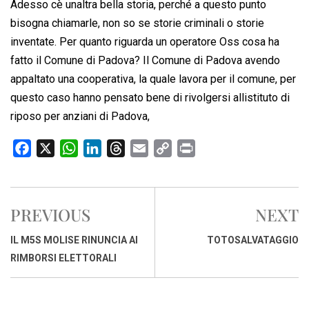
Adesso cè unaltra bella storia, perché a questo punto
bisogna chiamarle, non so se storie criminali o storie
inventate. Per quanto riguarda un operatore Oss cosa ha
fatto il Comune di Padova? Il Comune di Padova avendo
appaltato una cooperativa, la quale lavora per il comune, per
questo caso hanno pensato bene di rivolgersi allistituto di
riposo per anziani di Padova,
F
X
W
L
T
E
C
P
a
h
i
h
m
o
r
c
a
n
r
a
p
i
e
t
k
e
i
y
n
PREVIOUS
NEXT
b
s
e
a
l
L
t
o
A
d
d
i
IL M5S MOLISE RINUNCIA AI
TOTOSALVATAGGIO
o
p
I
s
n
RIMBORSI ELETTORALI
k
p
n
k