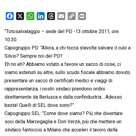
F
X
W
L
T
E
C
P
a
h
i
h
m
o
r
“Totosalvataggio – sede del PD -13 ottobre 2011, ore
c
a
n
r
a
p
i
10:30.
e
t
k
e
i
y
n
b
s
e
a
l
L
t
Capogruppo PD: “Allora, a chi tocca stavolta salvare il culo a
o
A
d
d
i
Silvio? Sempre noi del PD?
o
p
I
s
n
Eh no eh? Abbiamo votato a favore un sacco di cose, ci
k
p
n
k
siamo astenuti su altre, sullo scudo fiscale abbiamo dovuto
presentare un sacco di certificati medici e viaggi di
rappresentanza, i nostri sindaci prendono ordini
direttamente da Berlusca e dalla confindustria….Adesso
basta! Quelli di SEL dove sono?”.
Capogruppo SEL: “Come dove siamo? Più che diventare
soci della Marcegaglia e Don Verzè, più che mettere un
sindaco fantoccio a Milano che acceleri il lavoro della