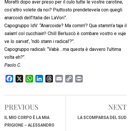
Moratti dopo aver preso per il culo tutte le vostre carotine,
cos’altro volete da noi? Piuttosto prendetevela con quegli
anarcoidi dell’Italia dei LaVori”.
Capogruppo IdV: “Anarcoide? Ma comm’? Qua stamm’a taja il
salam’ col cucchiain’! Chill Berluscò è combare vostro e vuje
ve lo sarvat’, ‘ndò stann i radical’?”.
Capogruppo radicali: “Vabè….ma questa è davvero l’ultima
volta eh?”.
Paolo C.
F
X
W
L
T
E
C
P
a
h
i
h
m
o
r
c
a
n
r
a
p
i
e
t
k
e
i
y
n
PREVIOUS
NEXT
b
s
e
a
l
L
t
o
A
d
d
i
IL MIO CORPO È LA MIA
LA SCOMPARSA DEL SUD
o
p
I
s
n
PRIGIONE – ALESSANDRO