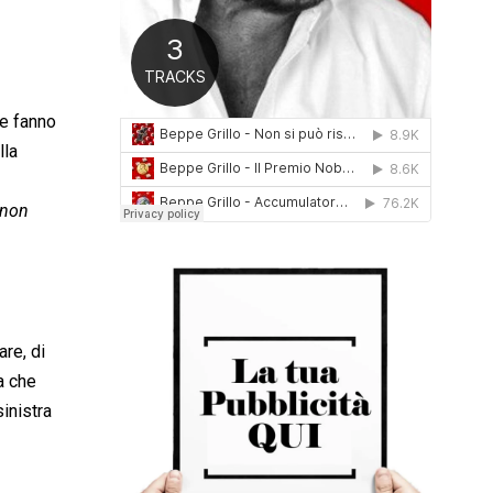
0
1
6
ne fanno
lla
 non
re, di
a che
sinistra