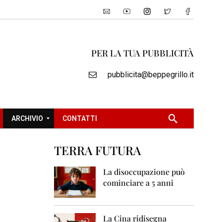
PER LA TUA PUBBLICITÀ
pubblicita@beppegrillo.it
ARCHIVIO
CONTATTI
TERRA FUTURA
2
0
La disoccupazione può
0
cominciare a 5 anni
5
2
0
La Cina ridisegna