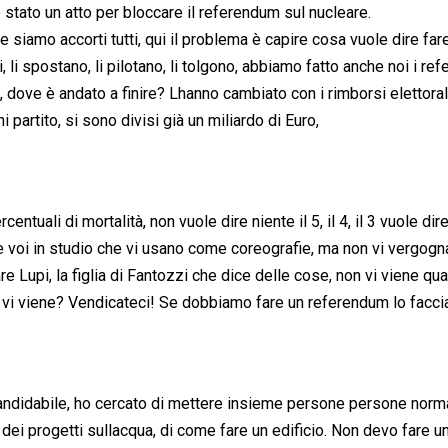
stato un atto per bloccare il referendum sul nucleare.
siamo accorti tutti, qui il problema è capire cosa vuole dire far
 li spostano, li pilotano, li tolgono, abbiamo fatto anche noi i re
 dove è andato a finire? Lhanno cambiato con i rimborsi elettoral
 partito, si sono divisi già un miliardo di Euro,
rcentuali di mortalità, non vuole dire niente il 5, il 4, il 3 vuole dir
che voi in studio che vi usano come coreografie, ma non vi vergogn
e Lupi, la figlia di Fantozzi che dice delle cose, non vi viene qu
n vi viene? Vendicateci! Se dobbiamo fare un referendum lo facc
candidabile, ho cercato di mettere insieme persone persone norm
 dei progetti sullacqua, di come fare un edificio. Non devo fare u