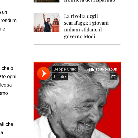
0
1
1
e un
La rivolta degli
ferendum,
scarafaggi: i giovani
2
i e
0
indiani sfidano il
1
governo Modi
2
2
0
1
e che o
3
ate ogni
2
alcosa
0
1
iamo
4
2
0
1
ali che
5
na
2