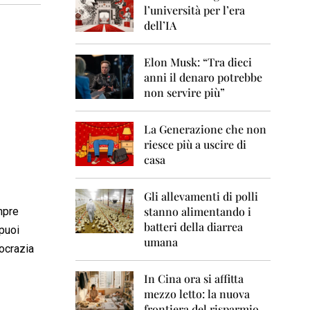
0
l’università per l’era
6
dell’IA
2
0
Elon Musk: “Tra dieci
0
anni il denaro potrebbe
7
non servire più”
2
0
La Generazione che non
0
8
riesce più a uscire di
casa
2
0
0
Gli allevamenti di polli
9
stanno alimentando i
mpre
batteri della diarrea
 puoi
2
umana
0
ocrazia
1
0
In Cina ora si affitta
mezzo letto: la nuova
2
frontiera del risparmio