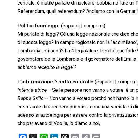
centrale, è inutile parlare di nucleare, dobbiamo fare u
Referendum, quali referendum? Andiamo con la Germania, 
Politici fuorilegge
(
espandi
|
comprimi
)
Mi parlate di leggi? Cè una legge nazionale che dice ch
di questa legge? In campo regionale non la “assimilano”,
Lombardia , mi senti? Fa 4 legislature. Perché può farle?
governatore della Lombardia e il governatore dellEmilia 
abbiamo recepito la legge
“?
L’informazione è sotto controllo
(
espandi
|
comprimi
Intervistatrice
– Se le persone non vanno a votare, è un p
Beppe Grillo
– Non vanno a votare perché non hanno le inf
cosa vuole dire rendere pubblica, cosè una società di di
adesso si autoelogia per essere contro la privatizzazione 
che parlavano di Veolia, lo diamo a noi,
F
X
W
L
T
E
C
P