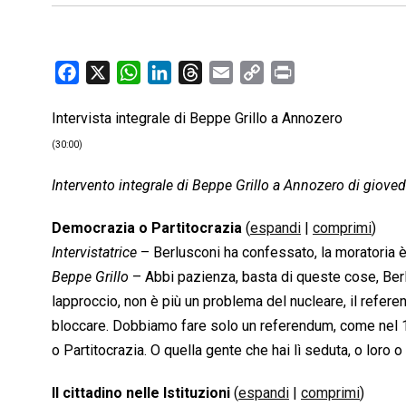
F
X
W
L
T
E
C
P
a
h
i
h
m
o
r
Intervista integrale di Beppe Grillo a Annozero
c
a
n
r
a
p
i
e
t
k
e
i
y
n
(30:00)
b
s
e
a
l
L
t
Intervento integrale di Beppe Grillo a Annozero di gioved
o
A
d
d
i
o
p
I
s
n
Democrazia o Partitocrazia
(
espandi
|
comprimi
)
k
p
n
k
Intervistatrice
– Berlusconi ha confessato, la moratoria è
Beppe Grillo
– Abbi pazienza, basta di queste cose, Berl
lapproccio, non è più un problema del nucleare, il refe
bloccare. Dobbiamo fare solo un referendum, come nel
o Partitocrazia. O quella gente che hai lì seduta, o loro o 
Il cittadino nelle Istituzioni
(
espandi
|
comprimi
)