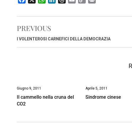
a
h
i
h
m
o
r
c
a
n
r
a
p
i
e
t
k
e
i
y
n
PREVIOUS
b
s
e
a
l
L
t
o
A
d
d
i
I VOLENTEROSI CARNEFICI DELLA DEMOCRAZIA
o
p
I
s
n
k
p
n
k
R
Giugno 9, 2011
Aprile 5, 2011
Il cammello nella cruna del
Sindrome cinese
CO2