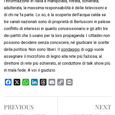
l’informazione in Italia è manipolata, filtrata, schierata,
adulterata, la massima responsabilità è delle televisioni e
di chi ne fa parte. Lo so, è la scoperta dell’acqua calda se
tre canali nazionali sono di proprietà di Berlusconi in palese
conflitto di interessi in quanto concessionario e gli altri tre
dei partiti che li usano per la loro propaganda. I cittadini non
possono decidere senza conoscere, né giudicare le scelte
della politica. Non sono liberi. Il
sondaggio
di oggi vuole
assegnare il microfono di legno alla rete più faziosa, al
direttore di rete più schierato, al conduttore di talk show più
in mala fede. A voi il giudizio.
F
X
W
L
T
E
C
P
a
h
i
h
m
o
r
c
a
n
r
a
p
i
e
t
k
e
i
y
n
PREVIOUS
NEXT
b
s
e
a
l
L
t