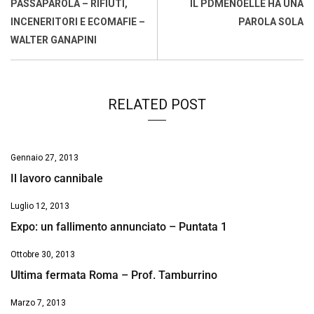
o
A
d
d
i
PASSAPAROLA – RIFIUTI,
IL PDMENOELLE HA UNA
o
p
I
s
n
INCENERITORI E ECOMAFIE –
PAROLA SOLA
k
p
n
k
WALTER GANAPINI
RELATED POST
Gennaio 27, 2013
Il lavoro cannibale
Luglio 12, 2013
Expo: un fallimento annunciato – Puntata 1
Ottobre 30, 2013
Ultima fermata Roma – Prof. Tamburrino
Marzo 7, 2013