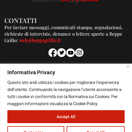
CONTATTI
Per inviare messaggi, comunicati stampa, segnalazioni,
richieste di interviste, denunce o lettere aperte a Beppe
Grillo:
web@beppegrillo.it
PUBBLICITA'
Informativa Privacy
Per la tua pubblicità su questo Blog:
Questo sito web utilizza i cookies per migliorare l'esperienza
pubblicita@beppegrillo.it
dell'utente. Continuando la navigazione l'utente acconsente a
tutti i cookie in conformità con la Normativa sui Cookies. Per
HOMEPAGE
COOKIE POLICY
PRIVACY POLICY
CONTATTI
maggiori informazioni visualizza la
Cookie Policy
Accept All
© Copyright 2026 - Il Blog di Beppe Grillo. All Rights Reserved - Powered by
happygrafic.com