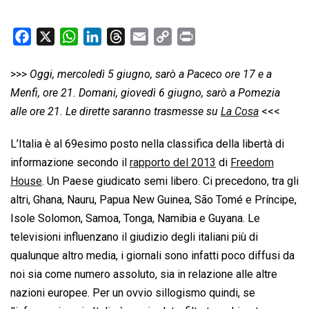
F
X
W
L
T
E
C
P
a
h
i
h
m
o
r
c
a
n
r
a
p
i
>>>
Oggi, mercoledì 5 giugno, sarò a Paceco ore 17 e a
e
t
k
e
i
y
n
Menfi, ore 21. Domani, giovedì 6 giugno, sarò a Pomezia
b
s
e
a
l
L
t
alle ore 21. Le dirette saranno trasmesse su
La Cosa
<<<
o
A
d
d
i
L’Italia è al 69esimo posto nella classifica della libertà di
o
p
I
s
n
k
p
n
k
informazione secondo il
rapporto del 2013
di
Freedom
House
. Un Paese giudicato semi libero. Ci precedono, tra gli
altri, Ghana, Nauru, Papua New Guinea, São Tomé e Príncipe,
Isole Solomon, Samoa, Tonga, Namibia e Guyana. Le
televisioni influenzano il giudizio degli italiani più di
qualunque altro media, i giornali sono infatti poco diffusi da
noi sia come numero assoluto, sia in relazione alle altre
nazioni europee. Per un ovvio sillogismo quindi, se