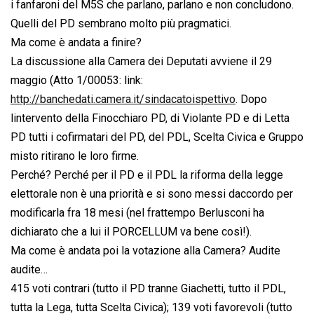
i fanfaroni del M5S che parlano, parlano e non concludono.
Quelli del PD sembrano molto più pragmatici.
Ma come è andata a finire?
La discussione alla Camera dei Deputati avviene il 29
maggio (Atto 1/00053: link:
http://banchedati.camera.it/sindacatoispettivo
. Dopo
lintervento della Finocchiaro PD, di Violante PD e di Letta
PD tutti i cofirmatari del PD, del PDL, Scelta Civica e Gruppo
misto ritirano le loro firme.
Perché? Perché per il PD e il PDL la riforma della legge
elettorale non è una priorità e si sono messi daccordo per
modificarla fra 18 mesi (nel frattempo Berlusconi ha
dichiarato che a lui il PORCELLUM va bene così!).
Ma come è andata poi la votazione alla Camera? Audite
audite…
415 voti contrari (tutto il PD tranne Giachetti, tutto il PDL,
tutta la Lega, tutta Scelta Civica); 139 voti favorevoli (tutto