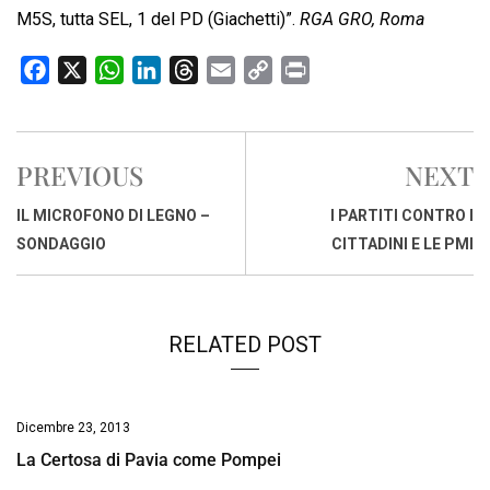
M5S, tutta SEL, 1 del PD (Giachetti)”.
RGA GRO, Roma
F
X
W
L
T
E
C
P
a
h
i
h
m
o
r
c
a
n
r
a
p
i
e
t
k
e
i
y
n
PREVIOUS
NEXT
b
s
e
a
l
L
t
o
A
d
d
i
IL MICROFONO DI LEGNO –
I PARTITI CONTRO I
o
p
I
s
n
SONDAGGIO
CITTADINI E LE PMI
k
p
n
k
RELATED POST
Dicembre 23, 2013
La Certosa di Pavia come Pompei