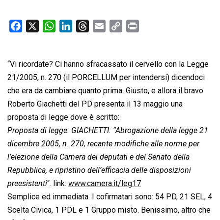
F
X
W
L
T
E
C
P
a
h
i
h
m
o
r
c
a
n
r
a
p
i
“Vi ricordate? Ci hanno sfracassato il cervello con la Legge
e
t
k
e
i
y
n
b
s
e
a
l
L
t
21/2005, n. 270 (il PORCELLUM per intendersi) dicendoci
o
A
d
d
i
che era da cambiare quanto prima. Giusto, e allora il bravo
o
p
I
s
n
Roberto Giachetti del PD presenta il 13 maggio una
k
p
n
k
proposta di legge dove è scritto:
Proposta di legge: GIACHETTI: “Abrogazione della legge 21
dicembre 2005, n. 270, recante modifiche alle norme per
l’elezione della Camera dei deputati e del Senato della
Repubblica, e ripristino dell’efficacia delle disposizioni
preesistenti
“. link:
www.camera.it/leg17
Semplice ed immediata. I cofirmatari sono: 54 PD, 21 SEL, 4
Scelta Civica, 1 PDL e 1 Gruppo misto. Benissimo, altro che