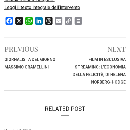
Leggi il testo integrale dell’intervento
F
X
W
L
T
E
C
P
a
h
i
h
m
o
r
c
a
n
r
a
p
i
e
t
k
e
i
y
n
PREVIOUS
NEXT
b
s
e
a
l
L
t
o
A
d
d
i
GIORNALISTA DEL GIORNO:
FILM IN ESCLUSIVA
o
p
I
s
n
MASSIMO GRAMELLINI
STREAMING: L’ECONOMIA
k
p
n
k
DELLA FELICITÀ, DI HELENA
NORBERG-HODGE
RELATED POST