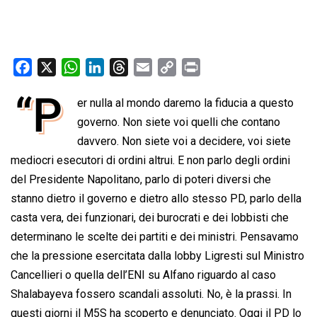
F
X
W
L
T
E
C
P
a
h
i
h
m
o
r
“P
er nulla al mondo daremo la fiducia a questo
c
a
n
r
a
p
i
e
governo. Non siete voi quelli che contano
t
k
e
i
y
n
b
s
e
a
l
L
t
davvero. Non siete voi a decidere, voi siete
o
A
d
d
i
mediocri esecutori di ordini altrui. E non parlo degli ordini
o
p
I
s
n
del Presidente Napolitano, parlo di poteri diversi che
k
p
n
k
stanno dietro il governo e dietro allo stesso PD, parlo della
casta vera, dei funzionari, dei burocrati e dei lobbisti che
determinano le scelte dei partiti e dei ministri. Pensavamo
che la pressione esercitata dalla lobby Ligresti sul Ministro
Cancellieri o quella dell’ENI su Alfano riguardo al caso
Shalabayeva fossero scandali assoluti. No, è la prassi. In
questi giorni il M5S ha scoperto e denunciato. Oggi il PD lo