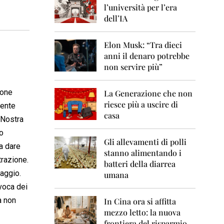
0
l’università per l’era
6
dell’IA
2
0
Elon Musk: “Tra dieci
0
anni il denaro potrebbe
7
non servire più”
2
0
sone
La Generazione che non
0
8
riesce più a uscire di
dente
casa
 Nostra
2
0
ro
0
Gli allevamenti di polli
 a dare
9
stanno alimentando i
trazione.
batteri della diarrea
2
maggio.
umana
0
evoca dei
1
0
a non
In Cina ora si affitta
mezzo letto: la nuova
2
frontiera del risparmio