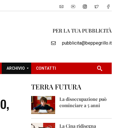
PER LA TUA PUBBLICITÀ
pubblicita@beppegrillo.it
ARCHIVIO
CONTATTI
TERRA FUTURA
2
o,
0
La disoccupazione può
0
cominciare a 5 anni
5
2
0
La Cina ridisegna