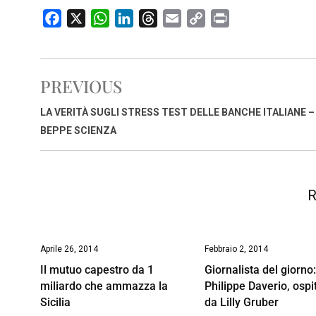
F
X
W
L
T
E
C
P
a
h
i
h
m
o
r
c
a
n
r
a
p
i
e
t
k
e
i
y
n
PREVIOUS
b
s
e
a
l
L
t
o
A
d
d
i
LA VERITÀ SUGLI STRESS TEST DELLE BANCHE ITALIANE – 
o
p
I
s
n
BEPPE SCIENZA
k
p
n
k
R
Aprile 26, 2014
Febbraio 2, 2014
Il mutuo capestro da 1
Giornalista del giorno
miliardo che ammazza la
Philippe Daverio, ospi
Sicilia
da Lilly Gruber