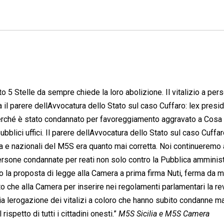
to 5 Stelle da sempre chiede la loro abolizione. Il vitalizio a per
l parere dellAvvocatura dello Stato sul caso Cuffaro: lex presi
 perché è stato condannato per favoreggiamento aggravato a Cosa
ubblici uffici. Il parere dellAvvocatura dello Stato sul caso Cuffa
lia e nazionali del M5S era quanto mai corretta. Noi continueremo
persone condannate per reati non solo contro la Pubblica amminis
o la proposta di legge alla Camera a prima firma Nuti, ferma da 
ato che alla Camera per inserire nei regolamenti parlamentari la r
talia lerogazione dei vitalizi a coloro che hanno subito condanne m
l rispetto di tutti i cittadini onesti.”
M5S Sicilia e M5S Camera