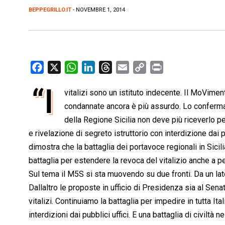
BEPPEGRILLO.IT
- NOVEMBRE 1, 2014
F
X
W
L
T
E
C
P
a
h
i
h
m
o
r
“I
vitalizi sono un istituto indecente. Il MoVimen
c
a
n
r
a
p
i
e
condannate ancora è più assurdo. Lo conferma i
t
k
e
i
y
n
b
s
e
a
l
L
t
della Regione Sicilia non deve più riceverlo
o
A
d
d
i
e rivelazione di segreto istruttorio con interdizione dai p
o
p
I
s
n
dimostra che la battaglia dei portavoce regionali in Sici
k
p
n
k
battaglia per estendere la revoca del vitalizio anche a 
Sul tema il M5S si sta muovendo su due fronti. Da un lat
Dallaltro le proposte in ufficio di Presidenza sia al Sen
vitalizi. Continuiamo la battaglia per impedire in tutta I
interdizioni dai pubblici uffici. E una battaglia di civiltà ne