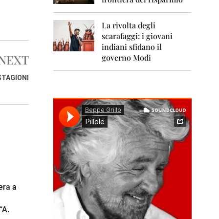
0
1
1
La rivolta degli
scarafaggi: i giovani
2
0
indiani sfidano il
1
NEXT
governo Modi
2
STAGIONI
2
0
1
3
2
0
1
4
2
0
era a
1
5
“A.
2