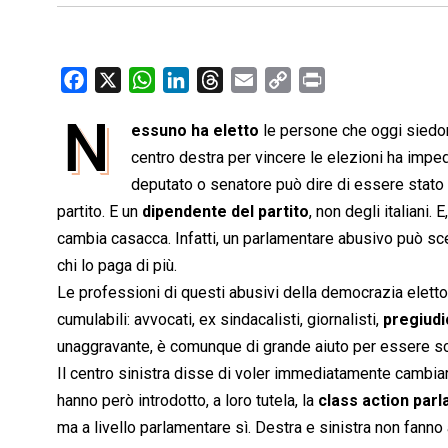
F
X
W
L
T
E
C
P
a
h
i
h
m
o
r
N
essuno ha eletto
le persone che oggi siedon
c
a
n
r
a
p
i
e
centro destra per vincere le elezioni ha impedi
t
k
e
i
y
n
b
s
e
a
l
L
t
deputato o senatore può dire di essere stato 
o
A
d
d
i
partito. E un
dipendente del partito
, non degli italiani
o
p
I
s
n
cambia casacca. Infatti, un parlamentare abusivo può sceg
k
p
n
k
chi lo paga di più.
Le professioni di questi abusivi della democrazia elett
cumulabili: avvocati, ex sindacalisti, giornalisti,
pregiudi
unaggravante, è comunque di grande aiuto per essere scel
Il centro sinistra disse di voler immediatamente cambiare 
hanno però introdotto, a loro tutela, la 
class action par
ma a livello parlamentare sì. Destra e sinistra non fanno 