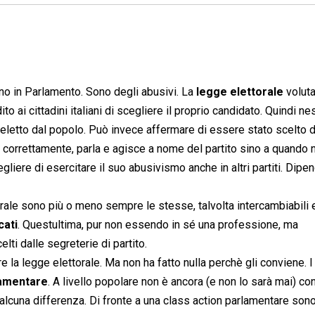
o in Parlamento. Sono degli abusivi. La
legge elettorale
voluta
to ai cittadini italiani di scegliere il proprio candidato. Quindi n
eletto dal popolo. Può invece affermare di essere stato scelto 
. E, correttamente, parla e agisce a nome del partito sino a quando 
liere di esercitare il suo abusivismo anche in altri partiti. Dipe
orale sono più o meno sempre le stesse, talvolta intercambiabili
cati
. Questultima, pur non essendo in sé una professione, ma
ti dalle segreterie di partito.
la legge elettorale. Ma non ha fatto nulla perchè gli conviene. I 
lamentare
. A livello popolare non è ancora (e non lo sarà mai) co
alcuna differenza. Di fronte a una class action parlamentare sono 