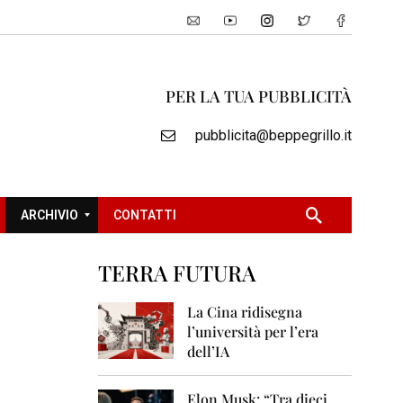
PER LA TUA PUBBLICITÀ
pubblicita@beppegrillo.it
ARCHIVIO
CONTATTI
TERRA FUTURA
2
0
La Cina ridisegna
0
l’università per l’era
5
dell’IA
2
0
Elon Musk: “Tra dieci