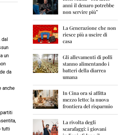
0
anni il denaro potrebbe
6
non servire più”
2
0
La Generazione che non
0
7
riesce più a uscire di
 dal
casa
2
essun
0
da un
0
Gli allevamenti di polli
8
stanno alimentando i
non
batteri della diarrea
nde da
2
umana
0
0
 e anche
9
In Cina ora si affitta
mezzo letto: la nuova
2
frontiera del risparmio
0
partiti
1
0
nsentita,
La rivolta degli
scarafaggi: i giovani
tutti
2