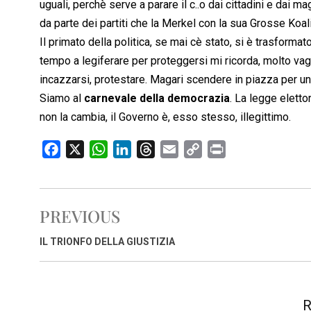
uguali, perchè serve a parare il c..o dai cittadini e dai mag
da parte dei partiti che la Merkel con la sua Grosse Koa
Il primato della politica, se mai cè stato, si è trasform
tempo a legiferare per proteggersi mi ricorda, molto vag
incazzarsi, protestare. Magari scendere in piazza per una 
Siamo al
carnevale della democrazia
. La legge eletto
non la cambia, il Governo è, esso stesso, illegittimo.
F
X
W
L
T
E
C
P
a
h
i
h
m
o
r
c
a
n
r
a
p
i
e
t
k
e
i
y
n
PREVIOUS
b
s
e
a
l
L
t
o
A
d
d
i
IL TRIONFO DELLA GIUSTIZIA
o
p
I
s
n
k
p
n
k
R