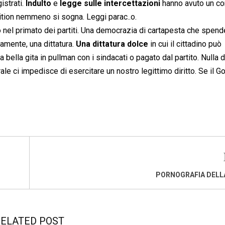
istrati.
Indulto
e
legge sulle intercettazioni
hanno avuto un c
lition nemmeno si sogna. Leggi parac..o.
ato nel primato dei partiti. Una democrazia di cartapesta che spend
amente, una dittatura.
Una dittatura dolce
in cui il cittadino può
bella gita in pullman con i sindacati o pagato dal partito. Nulla di
rale ci impedisce di esercitare un nostro legittimo diritto. Se il 
PORNOGRAFIA DELL
ELATED POST