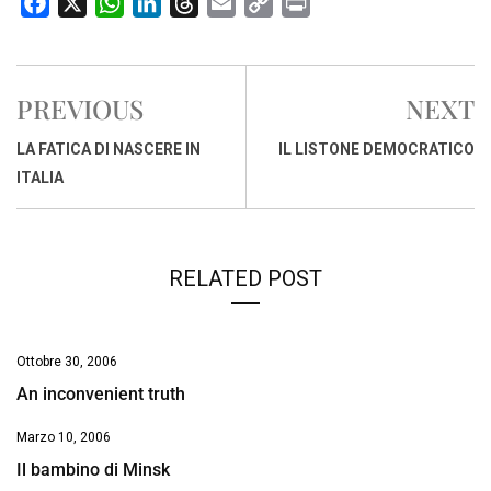
F
X
W
L
T
E
C
P
a
h
i
h
m
o
r
c
a
n
r
a
p
i
e
t
k
e
i
y
n
PREVIOUS
NEXT
b
s
e
a
l
L
t
o
A
d
d
i
LA FATICA DI NASCERE IN
IL LISTONE DEMOCRATICO
o
p
I
s
n
ITALIA
k
p
n
k
RELATED POST
Ottobre 30, 2006
An inconvenient truth
Marzo 10, 2006
Il bambino di Minsk