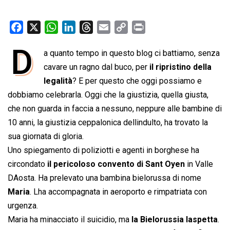
F
X
W
L
T
E
C
P
a
h
i
h
m
o
r
D
a quanto tempo in questo blog ci battiamo, senza
c
a
n
r
a
p
i
e
cavare un ragno dal buco, per
t
k
e
i
y
n
il ripristino della
b
s
e
a
l
L
t
legalità
? E per questo che oggi possiamo e
o
A
d
d
i
dobbiamo celebrarla. Oggi che la giustizia, quella giusta,
o
p
I
s
n
che non guarda in faccia a nessuno, neppure alle bambine di
k
p
n
k
10 anni, la giustizia ceppalonica dellindulto, ha trovato la
sua giornata di gloria.
Uno spiegamento di poliziotti e agenti in borghese ha
circondato
il pericoloso convento di Sant Oyen
in Valle
DAosta. Ha prelevato una bambina bielorussa di nome
Maria
. Lha accompagnata in aeroporto e rimpatriata con
urgenza.
Maria ha minacciato il suicidio, ma
la Bielorussia laspetta
.