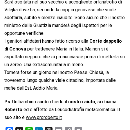
Sarà ospitata nel suo vecchio e accogliente orfanatrofio di
Vilejka dove ha, secondo la coppia genovese che vuole
adottarla, subito violenze inaudite. Sono sicuro che il nostro
ministro delle Giustizia manderà degli ispettori per le
opportune verifiche.
I genitori affidatari hanno fatto ricorso alla
Corte dappello
di Genova
per trattenere Maria in Italia. Ma non si è
aspettato neppure che si pronunciasse prima di metterla su
un aereo. Una extracomunitaria in meno.
Tornerà forse un giorno nel nostro Paese. Chissà, la
troveremo lungo qualche viale cittadino, importata dalle
mafie dellEst. Addio Maria.
Ps
: Un bambino sardo chiede il
nostro aiuto
, si chiama
Roberto
ed è affetto da Leucodistrofia metacromatica. Il
suo sito è
www.proroberto.it