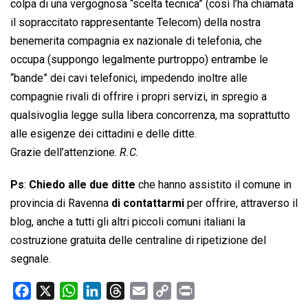
colpa di una vergognosa “scelta tecnica” (così l’ha chiamata
il sopraccitato rappresentante Telecom) della nostra
benemerita compagnia ex nazionale di telefonia, che
occupa (suppongo legalmente purtroppo) entrambe le
“bande” dei cavi telefonici, impedendo inoltre alle
compagnie rivali di offrire i propri servizi, in spregio a
qualsivoglia legge sulla libera concorrenza, ma soprattutto
alle esigenze dei cittadini e delle ditte.
Grazie dell’attenzione.
R.C.
Ps
:
Chiedo alle due ditte
che hanno assistito il comune in
provincia di Ravenna
di contattarmi
per offrire, attraverso il
blog, anche a tutti gli altri piccoli comuni italiani la
costruzione gratuita delle centraline di ripetizione del
segnale.
F
X
W
L
T
E
C
P