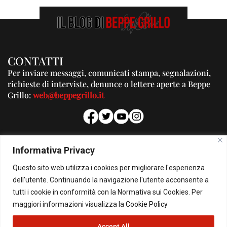
CONTATTI
Per inviare messaggi, comunicati stampa, segnalazioni,
richieste di interviste, denunce o lettere aperte a Beppe
Grillo:
web@beppegrillo.it
PUBBLICITA'
Informativa Privacy
Per la tua pubblicità su questo Blog:
Questo sito web utilizza i cookies per migliorare l'esperienza
pubblicita@beppegrillo.it
dell'utente. Continuando la navigazione l'utente acconsente a
tutti i cookie in conformità con la Normativa sui Cookies. Per
HOMEPAGE
COOKIE POLICY
PRIVACY POLICY
CONTATTI
maggiori informazioni visualizza la
Cookie Policy
Accept All
© Copyright 2026 - Il Blog di Beppe Grillo. All Rights Reserved - Powered by