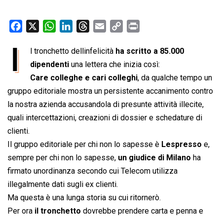
F
X
W
L
T
E
C
P
a
h
i
h
m
o
r
I
l tronchetto dellinfelicità
ha scritto a 85.000
c
a
n
r
a
p
i
e
dipendenti
t
una lettera che inizia così:
k
e
i
y
n
b
s
e
a
l
L
t
Care colleghe e cari colleghi
, da qualche tempo un
o
A
d
d
i
gruppo editoriale mostra un persistente accanimento contro
o
p
I
s
n
la nostra azienda accusandola di presunte attività illecite,
k
p
n
k
quali intercettazioni, creazioni di dossier e schedature di
clienti.
Il gruppo editoriale per chi non lo sapesse è 
Lespresso
 e,
sempre per chi non lo sapesse,
un giudice di Milano
ha
firmato unordinanza secondo cui Telecom utilizza
illegalmente dati sugli ex clienti.
Ma questa è una lunga storia su cui ritornerò.
Per ora
il tronchetto
dovrebbe prendere carta e penna e