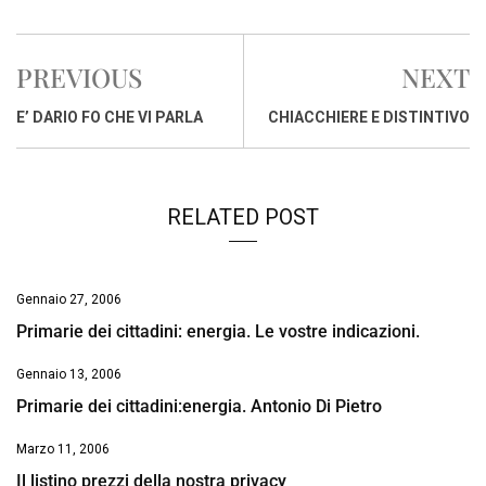
a
h
i
h
m
o
r
c
a
n
r
a
p
i
e
t
k
e
i
y
n
PREVIOUS
NEXT
b
s
e
a
l
L
t
o
A
d
d
i
E’ DARIO FO CHE VI PARLA
CHIACCHIERE E DISTINTIVO
o
p
I
s
n
k
p
n
k
RELATED POST
Gennaio 27, 2006
Primarie dei cittadini: energia. Le vostre indicazioni.
Gennaio 13, 2006
Primarie dei cittadini:energia. Antonio Di Pietro
Marzo 11, 2006
Il listino prezzi della nostra privacy