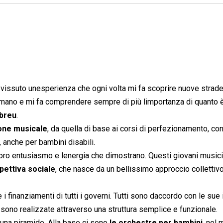
issuto unesperienza che ogni volta mi fa scoprire nuove strade,
a umano e mi fa comprendere sempre di più limportanza di quanto 
breu
.
ione musicale
, da quella di base ai corsi di perfezionamento, co
, anche per bambini disabili.
oro entusiasmo e lenergia che dimostrano. Questi giovani musici
pettiva sociale
, che nasce da un bellissimo approccio collettivo
 finanziamenti di tutti i governi. Tutti sono daccordo con le sue 
 sono realizzate attraverso una struttura semplice e funzionale.
una piramide. Alla base ci sono
le orchestre per bambini
, nel