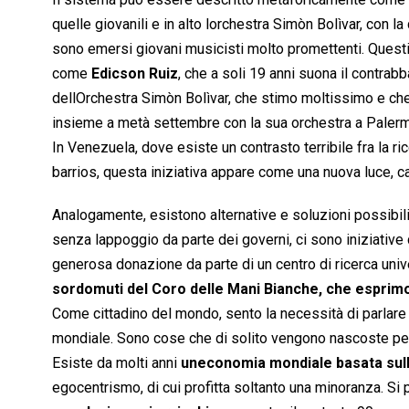
quelle giovanili e in alto lorchestra Simòn Bolìvar, con 
sono emersi giovani musicisti molto promettenti. Questi m
come
Edicson Ruiz
, che a soli 19 anni suona il contrab
dellOrchestra Simòn Bolìvar, che stimo moltissimo e che
insieme a metà settembre con la sua orchestra a Palermo
In Venezuela, dove esiste un contrasto terribile fra la ri
barrios, questa iniziativa appare come una nuova luce, 
Analogamente, esistono alternative e soluzioni possibili a
senza lappoggio da parte dei governi, ci sono iniziative
generosa donazione da parte di un centro di ricerca unive
sordomuti del Coro delle Mani Bianche, che esprimo
Come cittadino del mondo, sento la necessità di parlare di
mondiale. Sono cose che di solito vengono nascoste per 
Esiste da molti anni
uneconomia mondiale basata sull
egocentrismo, di cui profitta soltanto una minoranza. S