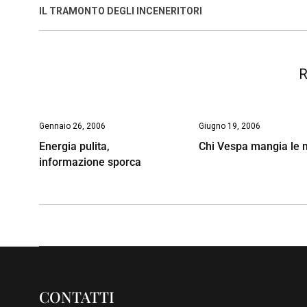
o
A
d
d
i
IL TRAMONTO DEGLI INCENERITORI
o
p
I
s
n
k
p
n
k
R
Gennaio 26, 2006
Giugno 19, 2006
Energia pulita,
Chi Vespa mangia le 
informazione sporca
CONTATTI