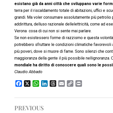
esistano già da anni città che sviluppano varie for
terra per il riscaldamento totale di abitazioni, uffici e sc
grandi. Ma voler consumare assolutamente più petrolio por
addirittura, delluso razionale dellelettricità, come ad e
Verona  cosa di cui non si sente mai parlare.
Se non esistessero forme di razzismo e questa volontà di 
potrebbero sfruttare le condizioni climatiche favorevoli a
più poveri, dove si muore di fame. Sono silenzi che cont
maggioranza della gente il più possibile nellignoranza.
mondiale ha diritto di conoscere quali sono le possi
Claudio Abbado
F
X
W
L
T
E
C
P
a
h
i
h
m
o
r
c
a
n
r
a
p
i
e
t
k
e
i
y
n
PREVIOUS
b
s
e
a
l
L
t