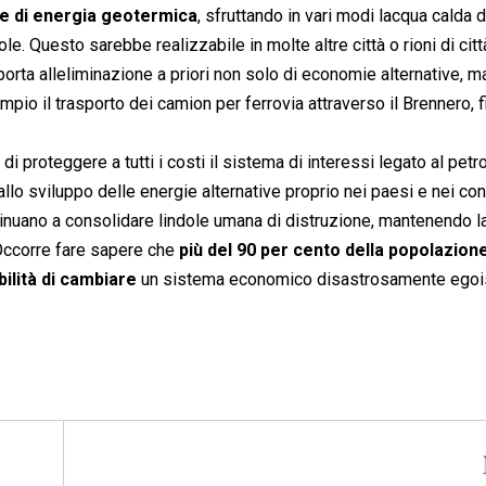
me di energia geotermica
, sfruttando in vari modi lacqua calda d
uole. Questo sarebbe realizzabile in molte altre città o rioni di citt
ta alleliminazione a priori non solo di economie alternative, ma
sempio il trasporto dei camion per ferrovia attraverso il Brennero, f
proteggere a tutti i costi il sistema di interessi legato al petrol
llo sviluppo delle energie alternative proprio nei paesi e nei con
inuano a consolidare lindole umana di distruzione, mantenendo l
 Occorre fare sapere che
più del 90 per cento della popolazion
bilità di cambiare
un sistema economico disastrosamente egoist