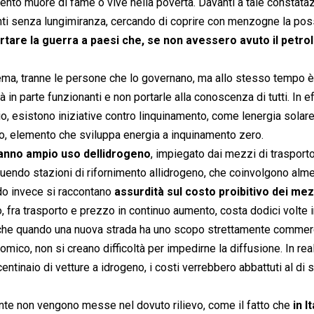
 cento muore di fame o vive nella povertà. Davanti a tale constata
ti senza lungimiranza, cercando di coprire con menzogne la poss
rtare la guerra a paesi che, se non avessero avuto il petrol
a, tranne le persone che lo governano, ma allo stesso tempo è
n parte funzionanti e non portarle alla conoscenza di tutti. In eff
 esistono iniziative contro linquinamento, come lenergia solare
eno, elemento che sviluppa energia a inquinamento zero.
fanno ampio uso dellidrogeno
, impiegato dai mezzi di traspor
uendo stazioni di rifornimento allidrogeno, che coinvolgono alm
ndo invece si raccontano
assurdità sul costo proibitivo dei mez
olio, fra trasporto e prezzo in continuo aumento, costa dodici volte i
 che quando una nuova strada ha uno scopo strettamente commerc
mico, non si creano difficoltà per impedirne la diffusione. In real
entinaio di vetture a idrogeno, i costi verrebbero abbattuti al di s
ente non vengono messe nel dovuto rilievo, come il fatto che
in It