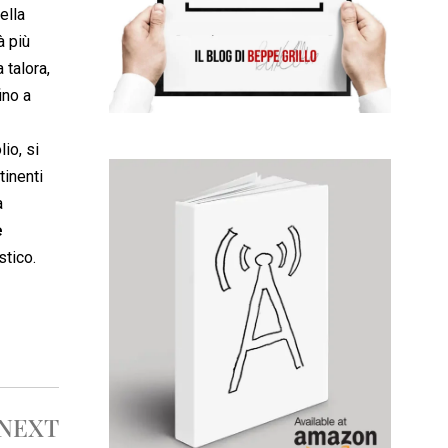
ella
à più
 talora,
ino a
io, si
tinenti
a
e
ico.
NEXT