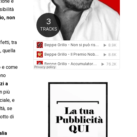
zione è
0
ibilità
1
6
io, non
etti, tra
, quella
to e come
eno
zi a
n più
iale, e
tà, se
otto di
alia