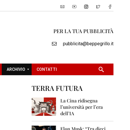
PER LA TUA PUBBLICITÀ
pubblicita@beppegrillo.it
ARCHIVIO
CONTATTI
TERRA FUTURA
2
0
La Cina ridisegna
0
l’università per l’era
5
dell’IA
2
0
Elon Musk: “Tra dieci