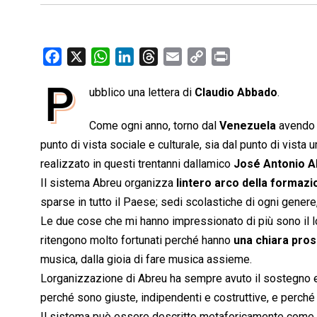
F
X
W
L
T
E
C
P
a
h
i
h
m
o
r
P
ubblico una lettera di
Claudio Abbado
.
c
a
n
r
a
p
i
e
t
k
e
i
y
n
Come ogni anno, torno dal
Venezuela
avendo v
b
s
e
a
l
L
t
punto di vista sociale e culturale, sia dal punto di vist
o
A
d
d
i
realizzato in questi trentanni dallamico
José Antonio A
o
p
I
s
n
Il sistema Abreu organizza
lintero arco della formaz
k
p
n
k
sparse in tutto il Paese; sedi scolastiche di ogni genere
Le due cose che mi hanno impressionato di più sono il l
ritengono molto fortunati perché hanno
una chiara pros
musica, dalla gioia di fare musica assieme.
Lorganizzazione di Abreu ha sempre avuto il sostegno e i
perché sono giuste, indipendenti e costruttive, e perché
Il sistema può essere descritto metaforicamente come 