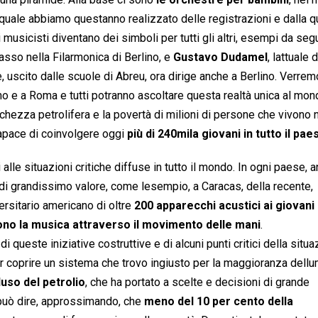
la quale abbiamo questanno realizzato delle registrazioni e dalla q
usicisti diventano dei simboli per tutti gli altri, esempi da segu
basso nella Filarmonica di Berlino, e
Gustavo Dudamel
, lattuale 
, uscito dalle scuole di Abreu, ora dirige anche a Berlino. Verrem
 e a Roma e tutti potranno ascoltare questa realtà unica al mon
cchezza petrolifera e la povertà di milioni di persone che vivono 
capace di coinvolgere oggi
più di 240mila giovani in tutto il pae
lle situazioni critiche diffuse in tutto il mondo. In ogni paese, 
 di grandissimo valore, come lesempio, a Caracas, della recente,
rsitario americano di oltre
200 apparecchi acustici ai giovani
no la musica attraverso il movimento delle mani
.
 queste iniziative costruttive e di alcuni punti critici della situ
coprire un sistema che trovo ingiusto per la maggioranza dellu
uso del petrolio
, che ha portato a scelte e decisioni di grande
i può dire, approssimando, che
meno del 10 per cento della