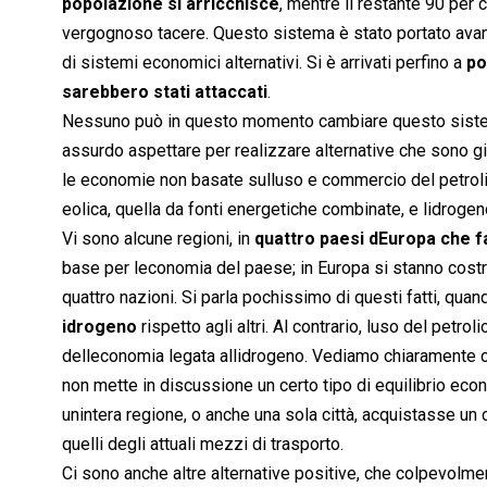
popolazione si arricchisce
, mentre il restante 90 per
vergognoso tacere. Questo sistema è stato portato avan
di sistemi economici alternativi. Si è arrivati perfino a
po
sarebbero stati attaccati
.
Nessuno può in questo momento cambiare questo sistem
assurdo aspettare per realizzare alternative che sono già i
le economie non basate sulluso e commercio del petrolio,
eolica, quella da fonti energetiche combinate, e lidrog
Vi sono alcune regioni, in
quattro paesi dEuropa che 
base per leconomia del paese; in Europa si stanno costr
quattro nazioni. Si parla pochissimo di questi fatti, qua
idrogeno
rispetto agli altri. Al contrario, luso del petr
delleconomia legata allidrogeno. Vediamo chiaramente
non mette in discussione un certo tipo di equilibrio econo
unintera regione, o anche una sola città, acquistasse un c
quelli degli attuali mezzi di trasporto.
Ci sono anche altre alternative positive, che colpevolm