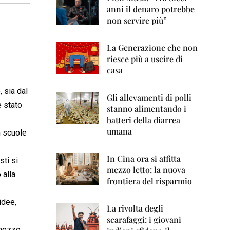
0
anni il denaro potrebbe
6
non servire più”
2
0
La Generazione che non
0
7
riesce più a uscire di
casa
2
0
 sia dal
0
Gli allevamenti di polli
è stato
8
stanno alimentando i
batteri della diarrea
2
umana
n scuole
0
0
9
In Cina ora si affitta
sti si
mezzo letto: la nuova
2
 alla
frontiera del risparmio
0
1
0
idee,
La rivolta degli
scarafaggi: i giovani
2
 mezzo