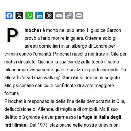
F
X
W
L
T
E
C
P
a
h
i
h
m
o
r
P
inochet
è morto nel suo letto. Il giudice Garzòn
c
a
n
r
a
p
i
e
provò a farlo morire in galera. Ottenne solo gli
t
k
e
i
y
n
b
s
e
a
l
L
t
arresti domiciliari in un albergo di Londra per
o
A
d
d
i
crimini contro l’umanità. Pinochet riuscì a rientrare in Cile per
o
p
I
s
n
motivi di salute. Quando la sua carrozzella toccò il suolo
k
p
n
k
cileno improvvisamente guarì e si alzò in piedi correndo. Da
allora fu ‘dead man walking’.
Garzòn
si dedicò in seguito
allo psiconano con cui è confidente di avere maggiore
fortuna.
Pinochet è responsabile della fine della democrazia in Cile,
delluccisione di Allende, di migliaia di omicidi. Ma il suo
delitto più grande è aver permesso
la fuga in Italia degli
Inti Illimani
. Dal 1973 stazionano nelle nostre televisioni.