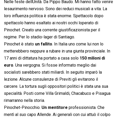
Nelle feste dellUnità. Da Pippo Baudo. Mi hanno fatto venire
lesaurimento nervoso. Sono dei reduci musicali a vita. La
loro influenza politica è stata enorme. Spettacolo dopo
spettacolo hanno esaltato ai nostri occhi loperato di
Pinochet. Creato una corrente giustificazionista per il
regime. Per lo stadio-lager di Santiago.
Pinochet è stato
un fallito
. In Italia uno come lui non lo
metterebbero neppure a rubare in una giunta provinciale. In
17 anni di dittatura ha portato a casa solo
150 milioni di
euro
. Una vergogna. Si fosse informato meglio dai
socialisti sarebbero stati miliardi. In seguito imparò la
lezione. Alcune consulenze di Previti gli evitarono il
carcere. La tortura sugli oppositori politici è stata una sua
specialità. Posti come Villa Grimaldi, Chacabuco e Pisagua
rimarranno nella storia.
Pinochet-Pinocchio.
Un mentitore
professionista. Che
mentì al suo capo Allende. Ai generali con cui attuò il colpo