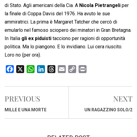
di Stato. Agli americani della Cia. A
Nicola Pietrangeli
per
la finale di Coppa Davis del 1976. Ha avuto le sue
ammiratrici. La prima è Margaret Tatcher che cercò di
emularlo nel famoso sciopero dei minatori in Gran Bretagna.
In Italia
gli ex piduisti
tacciono per ragioni di opportunità
politica. Ma lo piangono. E lo invidiano. Lui cera riuscito.
Loro no (per ora).
F
X
W
L
T
E
C
P
a
h
i
h
m
o
r
c
a
n
r
a
p
i
e
t
k
e
i
y
n
PREVIOUS
NEXT
b
s
e
a
l
L
t
o
A
d
d
i
MILLE E UNA MORTE
UN RAGAZZINO SOLO/2
o
p
I
s
n
k
p
n
k