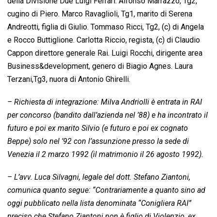
della Divisione Due Luigi Ferrari. Alfonso Marrazzo, Tg2,
cugino di Piero. Marco Ravaglioli, Tg1, marito di Serena
Andreotti, figlia di Giulio. Tommaso Ricci, Tg2, (c) di Angela
e Rocco Buttiglione. Carlotta Riccio, regista, (c) di Claudio
Cappon direttore generale Rai. Luigi Rocchi, dirigente area
Business&development, genero di Biagio Agnes. Laura
Terzani,Tg3, nuora di Antonio Ghirelli.
– Richiesta di integrazione: Milva Andriolli è entrata in RAI
per concorso (bandito dall’azienda nel ’88) e ha incontrato il
futuro e poi ex marito Silvio (e futuro e poi ex cognato
Beppe) solo nel ’92 con l’assunzione presso la sede di
Venezia il 2 marzo 1992 (il matrimonio il 26 agosto 1992).
– L’avv. Luca Silvagni, legale del dott. Stefano Ziantoni,
comunica quanto segue: “Contrariamente a quanto sino ad
oggi pubblicato nella lista denominata “Conigliera RAI”
preciso che Stefano Ziantoni non è figlio di Violenzio, ex