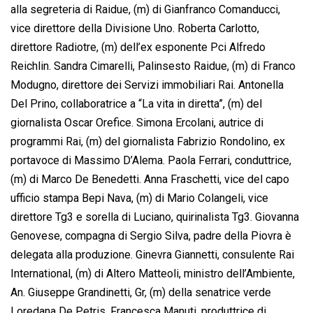
alla segreteria di Raidue, (m) di Gianfranco Comanducci,
vice direttore della Divisione Uno. Roberta Carlotto,
direttore Radiotre, (m) dell’ex esponente Pci Alfredo
Reichlin. Sandra Cimarelli, Palinsesto Raidue, (m) di Franco
Modugno, direttore dei Servizi immobiliari Rai. Antonella
Del Prino, collaboratrice a “La vita in diretta”, (m) del
giornalista Oscar Orefice. Simona Ercolani, autrice di
programmi Rai, (m) del giornalista Fabrizio Rondolino, ex
portavoce di Massimo D’Alema. Paola Ferrari, conduttrice,
(m) di Marco De Benedetti. Anna Fraschetti, vice del capo
ufficio stampa Bepi Nava, (m) di Mario Colangeli, vice
direttore Tg3 e sorella di Luciano, quirinalista Tg3. Giovanna
Genovese, compagna di Sergio Silva, padre della Piovra è
delegata alla produzione. Ginevra Giannetti, consulente Rai
International, (m) di Altero Matteoli, ministro dell’Ambiente,
An. Giuseppe Grandinetti, Gr, (m) della senatrice verde
Loredana De Petris. Francesca Manuti, produttrice di