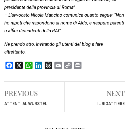
presidente della provincia di Roma”
– L’avvocato Nicola Mancino comunica quanto segue: “Non
ho nipoti che rispondono al nome di Aldo, e neppure parenti
o affini dipendenti della RAI”.
Ne prendo atto, invitando gli utenti del blog a fare
altrettanto.
F
X
W
L
T
E
C
P
a
h
i
h
m
o
r
c
a
n
r
a
p
i
e
t
k
e
i
y
n
PREVIOUS
NEXT
b
s
e
a
l
L
t
o
A
d
d
i
ATTENTI AL WURSTEL
IL RIGATTIERE
o
p
I
s
n
k
p
n
k