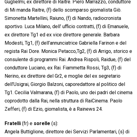
Guglielmi, ex direttore di Raitre. Piero Marrazzo, conduttore
di Mi manda Raitre, (f) dello scomparso giornalista Giò.
Simonetta Martellini, Raiuno, (f) di Nando, radiocronista
sportivo. Luca Milano, dell’ ufficio contratti, (f) di Emanuele,
ex direttore Tg1 ed ex vice direttore generale. Barbara
Modesti, Tg1, (f) dell’annunciatrice Gabriella Farinon e del
regista Rai Dore. Monica Petacco,Tg2, (f) di Arrigo, storico e
consulente di programmi Rai. Andrea Rispoli, Raidue, (f) del
conduttore Luciano, ex Rai. Fiammetta Rossi, Tg3, (f) di
Nerino, ex direttore del Gr2, e moglie del ex segretario
dell’Usigrai, Giorgio Balzoni, caporedattore al politico del
Tg1. Cecilia Valmarana, (f) di Paolo, uno dei padri del cinema
coprodotto dalla Rai, nella struttura di RaiCinema. Paolo
Zefferi, (f) di Ezio, giornalista, è a Rainews 24.
Fratelli
(fr) e
sorelle
(s):
Angela Buttiglione, direttore dei Servizi Parlamentari, (s) di