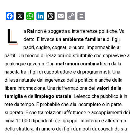
F
X
W
L
T
E
C
P
a
h
i
h
m
o
r
L
a
Rai
non è soggetta a interferenze politiche. Va
c
a
n
r
a
p
i
e
detto. E invece
t
k
e
un ambiente familiare
i
y
n
di figli,
b
s
e
a
l
L
t
padri, cugine, cognati e nuore. Impermeabile ai
o
A
d
d
i
partiti. Un blocco di relazioni indistruttibile che sopravvive a
o
p
I
s
n
qualunque governo. Con
matrimoni combinati
sin dalla
k
p
n
k
nascita tra i figli di capostrutture e di programmisti. Una
difesa naturale dallingerenza della politica e anche della
libera informazione. Una riaffermazione dei
valori della
famiglia
e dell
impiego statale
. Lelenco che pubblico è in
rete da tempo. E probabile che sia incompleto o in parte
superato. E che tra relazioni affettuose e accoppiamenti dei
circa
11.000 dipendenti del gruppo
, allinterno e allesterno
della struttura, il numero dei figli di, nipoti di, cognati di, sia