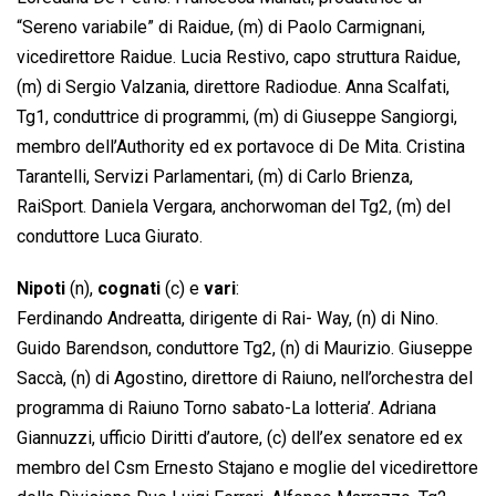
“Sereno variabile” di Raidue, (m) di Paolo Carmignani,
vicedirettore Raidue. Lucia Restivo, capo struttura Raidue,
(m) di Sergio Valzania, direttore Radiodue. Anna Scalfati,
Tg1, conduttrice di programmi, (m) di Giuseppe Sangiorgi,
membro dell’Authority ed ex portavoce di De Mita. Cristina
Tarantelli, Servizi Parlamentari, (m) di Carlo Brienza,
RaiSport. Daniela Vergara, anchorwoman del Tg2, (m) del
conduttore Luca Giurato.
Nipoti
(n),
cognati
(c) e
vari
:
Ferdinando Andreatta, dirigente di Rai- Way, (n) di Nino.
Guido Barendson, conduttore Tg2, (n) di Maurizio. Giuseppe
Saccà, (n) di Agostino, direttore di Raiuno, nell’orchestra del
programma di Raiuno Torno sabato-La lotteria’. Adriana
Giannuzzi, ufficio Diritti d’autore, (c) dell’ex senatore ed ex
membro del Csm Ernesto Stajano e moglie del vicedirettore