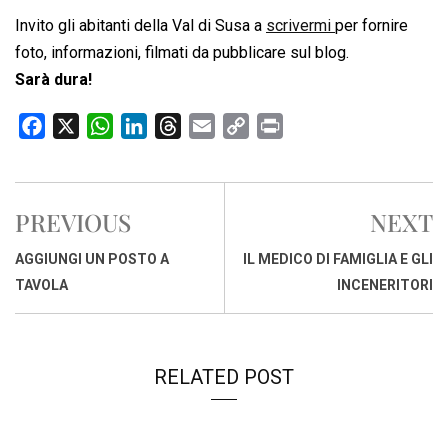
Invito gli abitanti della Val di Susa a
scrivermi
per fornire
foto, informazioni, filmati da pubblicare sul blog.
Sarà dura!
F
X
W
L
T
E
C
P
a
h
i
h
m
o
r
c
a
n
r
a
p
i
e
t
k
e
i
y
n
PREVIOUS
NEXT
b
s
e
a
l
L
t
o
A
d
d
i
AGGIUNGI UN POSTO A
IL MEDICO DI FAMIGLIA E GLI
o
p
I
s
n
TAVOLA
INCENERITORI
k
p
n
k
RELATED POST