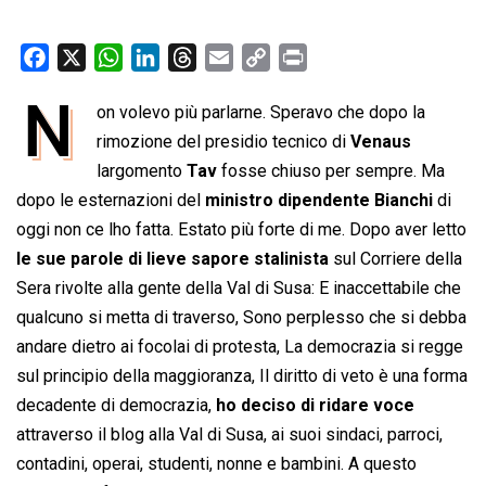
F
X
W
L
T
E
C
P
a
h
i
h
m
o
r
N
on volevo più parlarne. Speravo che dopo la
c
a
n
r
a
p
i
e
rimozione del presidio tecnico di
t
k
e
i
y
n
Venaus
b
s
e
a
l
L
t
largomento
Tav
fosse chiuso per sempre. Ma
o
A
d
d
i
dopo le esternazioni del
ministro dipendente Bianchi
di
o
p
I
s
n
oggi non ce lho fatta. Estato più forte di me. Dopo aver letto
k
p
n
k
le sue parole di lieve sapore stalinista
sul Corriere della
Sera rivolte alla gente della Val di Susa: E inaccettabile che
qualcuno si metta di traverso, Sono perplesso che si debba
andare dietro ai focolai di protesta, La democrazia si regge
sul principio della maggioranza, Il diritto di veto è una forma
decadente di democrazia,
ho deciso di ridare voce
attraverso il blog alla Val di Susa, ai suoi sindaci, parroci,
contadini, operai, studenti, nonne e bambini. A questo