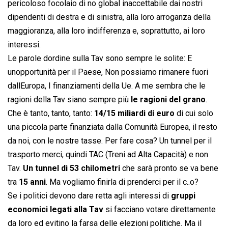
pericoloso focolaio di no global inaccettabile dai nostri
dipendenti di destra e di sinistra, alla loro arroganza della
maggioranza, alla loro indifferenza e, soprattutto, ai loro
interessi.
Le parole dordine sulla Tav sono sempre le solite: E
unopportunità per il Paese, Non possiamo rimanere fuori
dallEuropa, I finanziamenti della Ue. A me sembra che le
ragioni della Tav siano sempre più
le ragioni del grano
.
Che è tanto, tanto, tanto:
14/15 miliardi di euro
di cui solo
una piccola parte finanziata dalla Comunità Europea, il resto
da noi, con le nostre tasse. Per fare cosa? Un tunnel per il
trasporto merci, quindi TAC (Treni ad Alta Capacità) e non
Tav.
Un tunnel di 53 chilometri
che sarà pronto se va bene
tra
15 anni
. Ma vogliamo finirla di prenderci per il c..o?
Se i politici devono dare retta agli interessi di
gruppi
economici legati alla Tav
si facciano votare direttamente
da loro ed evitino la farsa delle elezioni politiche. Ma il