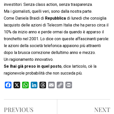
investitori. Senza class action, senza trasparenza.
Ma i giornalisti, quelli veri, sono dalla nostra parte.
Come Daniela Braidi di
Repubblica
di lunedi che consiglia
lacquisto delle azioni di Telecom Italia che ha perso circa il
10% da inizio anno e perde ormai da quando è apparso il
tronchetto nel 2001. Lo dice con queste affascinanti parole:
le azioni della società telefonica appaiono più attraenti
dopo la brusca correzione dellultimo anno e mezzo.
Un ragionamento innovativo.
Se lhai già preso in quel posto
, dice larticolo, cè la
ragionevole probabilità che non succeda più.
F
X
W
L
T
E
C
P
a
h
i
h
m
o
r
c
a
n
r
a
p
i
e
t
k
e
i
y
n
PREVIOUS
NEXT
b
s
e
a
l
L
t