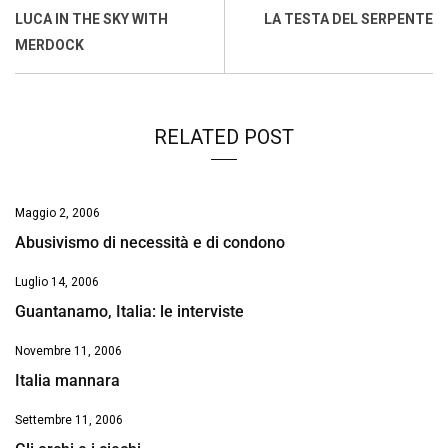
o
A
d
d
i
LUCA IN THE SKY WITH
LA TESTA DEL SERPENTE
o
p
I
s
n
MERDOCK
k
p
n
k
RELATED POST
Maggio 2, 2006
Abusivismo di necessità e di condono
Luglio 14, 2006
Guantanamo, Italia: le interviste
Novembre 11, 2006
Italia mannara
Settembre 11, 2006