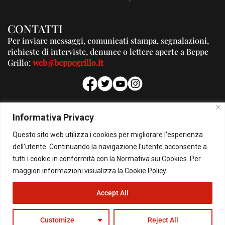
CONTATTI
Per inviare messaggi, comunicati stampa, segnalazioni,
richieste di interviste, denunce o lettere aperte a Beppe
Grillo:
web@beppegrillo.it
PUBBLICITA'
Informativa Privacy
Per la tua pubblicità su questo Blog:
Questo sito web utilizza i cookies per migliorare l'esperienza
pubblicita@beppegrillo.it
dell'utente. Continuando la navigazione l'utente acconsente a
tutti i cookie in conformità con la Normativa sui Cookies. Per
HOMEPAGE
COOKIE POLICY
PRIVACY POLICY
CONTATTI
maggiori informazioni visualizza la
Cookie Policy
Accept All
© Copyright 2026 - Il Blog di Beppe Grillo. All Rights Reserved - Powered by
happygrafic.com
Customize
Reject All