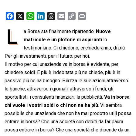
F
X
W
L
T
E
C
P
a
h
i
h
m
o
r
L
a Borsa sta finalmente ripartendo.
Nuove
c
a
n
r
a
p
i
e
matricole e un plotone di aspiranti
t
k
e
i
y
n
lo
b
s
e
a
l
L
t
testimoniano. Ci chiedono, ci chiederanno, di più.
o
A
d
d
i
Per gli investimenti, per il futuro, per noi.
o
p
I
s
n
Il motivo per cui unazienda va in borsa è evidente, per
k
p
n
k
chiedere soldi. E più è indebitata più ne chiede, più è in
passivo più ne ha bisogno. Piazza le sue azioni attraverso
le banche, attraverso i giornali, attraverso i fondi, gli
sportellisti, i consulenti finanziari, la pubblicità.
Va in borsa
chi vuole i vostri soldi o chi non ne ha più
. Vi sembra
possibile che unazienda che non ha mai prodotto utili possa
entrare in borsa? Che una società con debiti da far paura
possa entrare in borsa? Che una società che dipende da un