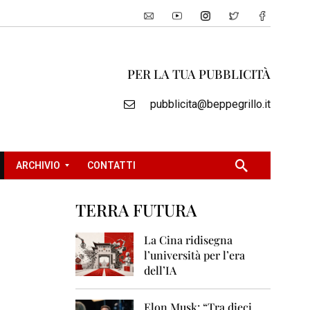
PER LA TUA PUBBLICITÀ
pubblicita@beppegrillo.it
ARCHIVIO
CONTATTI
TERRA FUTURA
2
0
La Cina ridisegna
0
l’università per l’era
5
dell’IA
2
0
Elon Musk: “Tra dieci