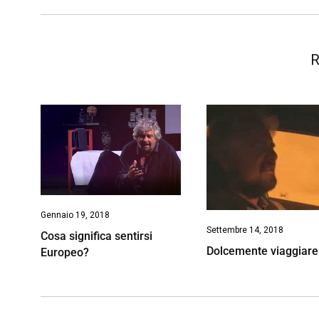
k
p
n
k
R
Gennaio 19, 2018
Settembre 14, 2018
Cosa significa sentirsi
Dolcemente viaggiare
Europeo?