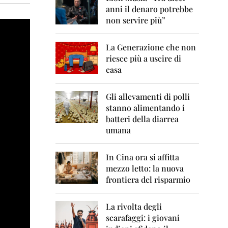
0
anni il denaro potrebbe
6
non servire più”
2
0
La Generazione che non
0
7
riesce più a uscire di
casa
2
0
0
Gli allevamenti di polli
8
stanno alimentando i
batteri della diarrea
2
umana
0
0
9
In Cina ora si affitta
mezzo letto: la nuova
2
frontiera del risparmio
0
1
0
La rivolta degli
scarafaggi: i giovani
2