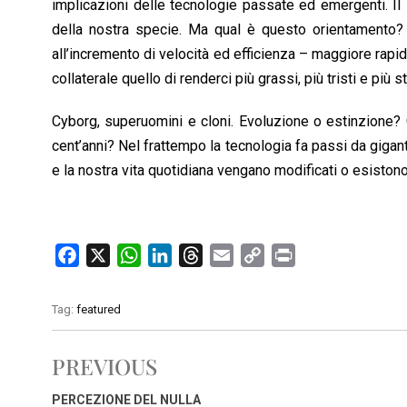
implicazioni delle tecnologie passate ed emergenti. Il
o
A
d
d
i
della nostra specie. Ma qual è questo orientamento?
o
p
I
s
n
all’incremento di velocità ed efficienza – maggiore rapid
k
p
n
k
collaterale quello di renderci più grassi, più tristi e più s
Cyborg, superuomini e cloni. Evoluzione o estinzione
cent’anni? Nel frattempo la tecnologia fa passi da gigan
e la nostra vita quotidiana vengano modificati o esiston
F
X
W
L
T
E
C
P
a
h
i
h
m
o
r
c
a
n
r
a
p
i
Tag:
featured
e
t
k
e
i
y
n
b
s
e
a
l
L
t
PREVIOUS
o
A
d
d
i
o
p
I
s
n
PERCEZIONE DEL NULLA