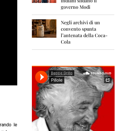
indiani sfidano il
0
1
governo Modi
1
Negli archivi di un
2
0
convento spunta
1
l’antenata della Coca-
2
Cola
2
0
1
3
2
0
1
4
2
0
1
5
erando le
2