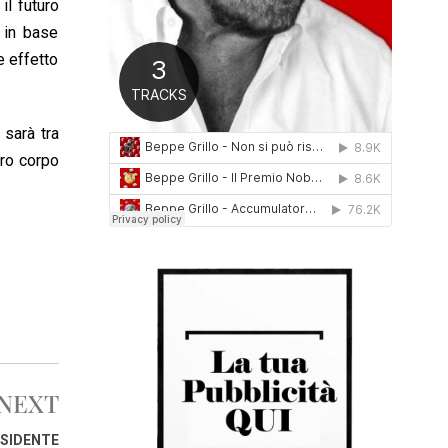
il futuro
0
 in base
1
6
e effetto
sarà tra
tro corpo
NEXT
ESIDENTE