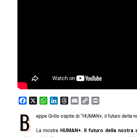
F
X
W
L
T
E
C
P
a
h
i
h
m
o
r
B
eppe Grillo ospite di “HUMAN+, il futuro della 
c
a
n
r
a
p
i
e
t
k
e
i
y
n
La mostra
HUMAN+. Il futuro della nostra 
b
s
e
a
l
L
t