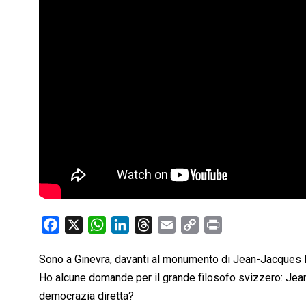
F
X
W
L
T
E
C
P
a
h
i
h
m
o
r
Sono a Ginevra, davanti al monumento di Jean-Jacques
c
a
n
r
a
p
i
Ho alcune domande per il grande filosofo svizzero: Jea
e
t
k
e
i
y
n
b
s
e
a
l
L
t
democrazia diretta?