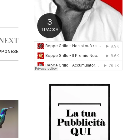
0
1
6
NEXT
APPONESE