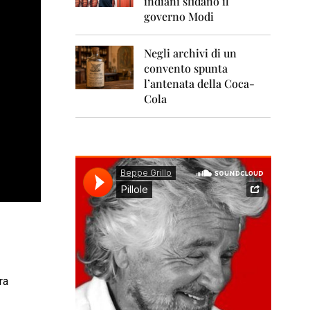
indiani sfidano il
0
1
governo Modi
1
Negli archivi di un
2
0
convento spunta
1
l’antenata della Coca-
2
Cola
2
0
1
3
2
0
1
4
2
0
1
ra
5
2