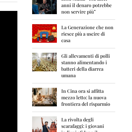
0
anni il denaro potrebbe
6
non servire più”
2
0
La Generazione che non
0
7
riesce più a uscire di
casa
2
0
0
Gli allevamenti di polli
8
stanno alimentando i
batteri della diarrea
2
umana
0
0
9
In Cina ora si affitta
mezzo letto: la nuova
2
frontiera del risparmio
0
1
0
La rivolta degli
scarafaggi: i giovani
2