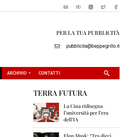
PER LA TUA PUBBLICITÀ
pubblicita@beppegrillo.it
ARCHIVIO
CONTATTI
TERRA FUTURA
2
0
La Cina ridisegna
0
l’università per l’era
5
dell’IA
2
0
Elon Musk: “Tra dieci