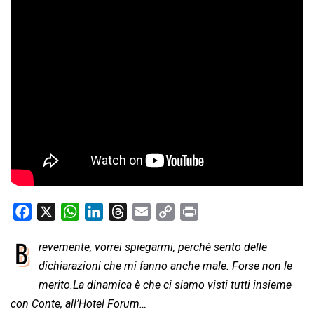
F
X
W
L
T
E
C
P
a
h
i
h
m
o
r
B
revemente, vorrei spiegarmi, perchè sento delle
c
a
n
r
a
p
i
e
dichiarazioni che mi fanno anche male. Forse non le
t
k
e
i
y
n
b
s
e
a
l
L
t
merito.La dinamica è che ci siamo visti tutti insieme
o
A
d
d
i
con Conte, all’Hotel Forum…