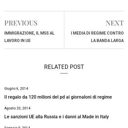
a
h
i
h
m
o
r
c
a
n
r
a
p
i
e
t
k
e
i
y
n
PREVIOUS
NEXT
b
s
e
a
l
L
t
o
A
d
d
i
IMMIGRAZIONE, IL M5S AL
I MEDIA DI REGIME CONTRO
o
p
I
s
n
LAVORO IN UE
LA BANDA LARGA
k
p
n
k
RELATED POST
Giugno 6, 2014
Il regalo da 120 milioni del pd ai giornaloni di regime
Agosto 20, 2014
Le sanzioni UE alla Russia e i danni al Made in Italy