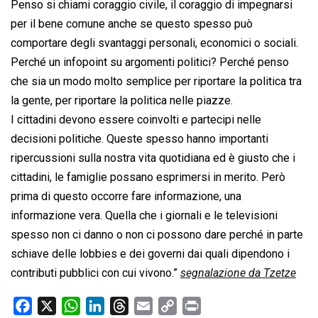
Penso si chiami coraggio civile, il coraggio di impegnarsi
per il bene comune anche se questo spesso può
comportare degli svantaggi personali, economici o sociali.
Perché un infopoint su argomenti politici? Perché penso
che sia un modo molto semplice per riportare la politica tra
la gente, per riportare la politica nelle piazze.
I cittadini devono essere coinvolti e partecipi nelle
decisioni politiche. Queste spesso hanno importanti
ripercussioni sulla nostra vita quotidiana ed è giusto che i
cittadini, le famiglie possano esprimersi in merito. Però
prima di questo occorre fare informazione, una
informazione vera. Quella che i giornali e le televisioni
spesso non ci danno o non ci possono dare perché in parte
schiave delle lobbies e dei governi dai quali dipendono i
contributi pubblici con cui vivono.”
segnalazione da Tzetze
F
X
W
L
T
E
C
P