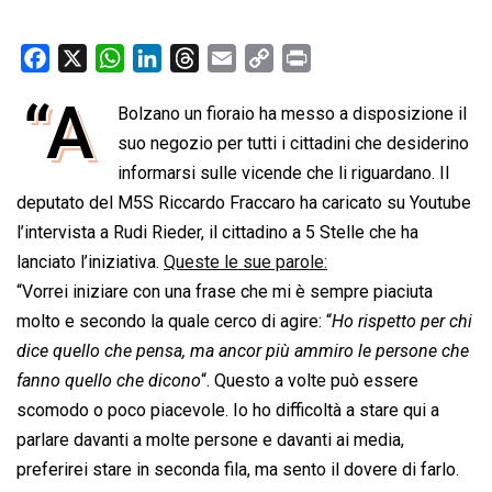
F
X
W
L
T
E
C
P
a
h
i
h
m
o
r
“A
Bolzano un fioraio ha messo a disposizione il
c
a
n
r
a
p
i
e
suo negozio per tutti i cittadini che desiderino
t
k
e
i
y
n
b
s
e
a
l
L
t
informarsi sulle vicende che li riguardano. Il
o
A
d
d
i
deputato del M5S Riccardo Fraccaro ha caricato su Youtube
o
p
I
s
n
l’intervista a Rudi Rieder, il cittadino a 5 Stelle che ha
k
p
n
k
lanciato l’iniziativa.
Queste le sue parole:
“Vorrei iniziare con una frase che mi è sempre piaciuta
molto e secondo la quale cerco di agire: “
Ho rispetto per chi
dice quello che pensa, ma ancor più ammiro le persone che
fanno quello che dicono
“. Questo a volte può essere
scomodo o poco piacevole. Io ho difficoltà a stare qui a
parlare davanti a molte persone e davanti ai media,
preferirei stare in seconda fila, ma sento il dovere di farlo.