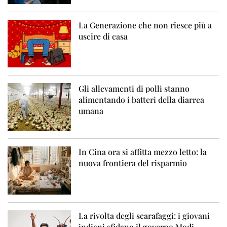
La Generazione che non riesce più a
uscire di casa
Gli allevamenti di polli stanno
alimentando i batteri della diarrea
umana
In Cina ora si affitta mezzo letto: la
nuova frontiera del risparmio
La rivolta degli scarafaggi: i giovani
indiani sfidano il governo Modi