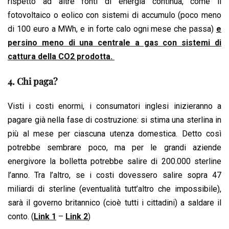
rispetto ad altre fonti di energia continua, come il
fotovoltaico o eolico con sistemi di accumulo (poco meno
di 100 euro a MWh, e in forte calo ogni mese che passa)
e
persino meno di una centrale a gas con sistemi di
cattura della CO2 prodotta.
4. Chi paga?
Visti i costi enormi, i consumatori inglesi inizieranno a
pagare già nella fase di costruzione: si stima una sterlina in
più al mese per ciascuna utenza domestica. Detto così
potrebbe sembrare poco, ma per le grandi aziende
energivore la bolletta potrebbe salire di 200.000 sterline
l’anno. Tra l’altro, se i costi dovessero salire sopra 47
miliardi di sterline (eventualità tutt’altro che impossibile),
sarà il governo britannico (cioè tutti i cittadini) a saldare il
conto. (
Link 1
–
Link 2
)