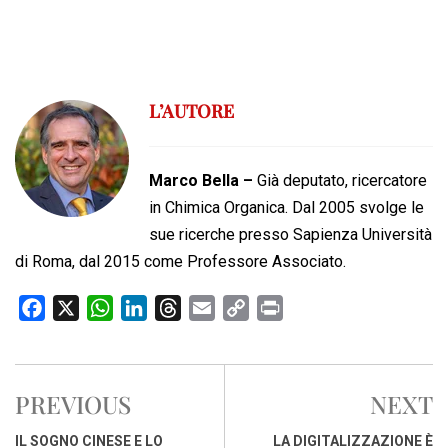
L’AUTORE
Marco Bella –
Già deputato, ricercatore
in Chimica Organica. Dal 2005 svolge le
sue ricerche presso Sapienza Università
di Roma, dal 2015 come Professore Associato.
F
X
W
L
T
E
C
P
a
h
i
h
m
o
r
c
a
n
r
a
p
i
e
t
k
e
i
y
n
PREVIOUS
NEXT
b
s
e
a
l
L
t
o
A
d
d
i
IL SOGNO CINESE E LO
LA DIGITALIZZAZIONE È