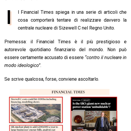
e
t
k
e
i
y
n
I
b
s
e
a
l
L
t
l Financial Times spiega in una serie di articoli che
o
A
d
d
i
cosa comporterà tentare di realizzare davvero la
o
p
I
s
n
centrale nucleare di Sizewell C nel Regno Unito.
k
p
n
k
Premessa: il Financial Times è il più prestigioso e
autorevole quotidiano finanziario del mondo. Non può
essere certamente accusato di essere
“contro il nucleare in
modo ideologico”
.
Se scrive qualcosa, forse, conviene ascoltarlo.