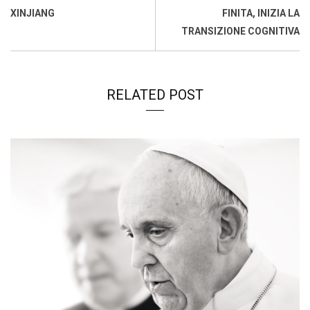
o
p
I
s
n
XINJIANG
FINITA, INIZIA LA
k
p
n
k
TRANSIZIONE COGNITIVA
RELATED POST