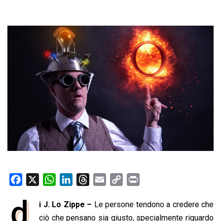
F
X
W
L
T
E
C
P
a
h
i
h
m
o
r
d
i J. Lo Zippe –
Le persone tendono a credere che
c
a
n
r
a
p
i
e
ciò che pensano sia giusto, specialmente riguardo
t
k
e
i
y
n