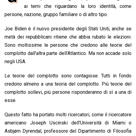
b
s
e
a
l
L
t
ai temi che riguardano la loro identità, come
o
A
d
d
i
persone, nazione, gruppo familiare o di altro tipo.
o
p
I
s
n
Joe Biden è il nuovo presidente degli Stati Uniti, anche se
k
p
n
k
metà dei repubblicani ritiene che abbia rubato le elezioni.
Sono moltissime le persone che credono alle teorie del
complotto dall’altra parte dell’Atlantico. Ma non accade solo
negli USA.
Le teorie del complotto sono contagiose. Tutti in fondo
credono almeno a una teoria del complotto. Più teorie del
complotto sollevi, più persone risponderanno di sì a una di
esse.
Questo fatto ha portato molti ricercatori, come il ricercatore
americano Joseph Uscinski dell’Università di Miami o
Asbjørn Dyrendal, professore del Dipartimento di Filosofia