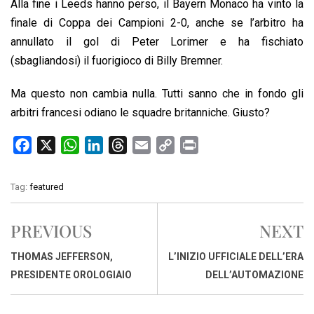
Alla fine i Leeds hanno perso, il Bayern Monaco ha vinto la
finale di Coppa dei Campioni 2-0, anche se l’arbitro ha
annullato il gol di Peter Lorimer e ha fischiato
(sbagliandosi) il fuorigioco di Billy Bremner.
Ma questo non cambia nulla. Tutti sanno che in fondo gli
arbitri francesi odiano le squadre britanniche. Giusto?
F
X
W
L
T
E
C
P
a
h
i
h
m
o
r
c
a
n
r
a
p
i
Tag:
featured
e
t
k
e
i
y
n
b
s
e
a
l
L
t
PREVIOUS
NEXT
o
A
d
d
i
o
p
I
s
n
THOMAS JEFFERSON,
L’INIZIO UFFICIALE DELL’ERA
k
p
n
k
PRESIDENTE OROLOGIAIO
DELL’AUTOMAZIONE