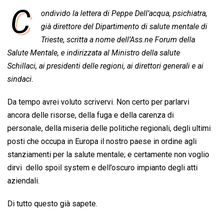
a
h
i
h
m
o
r
C
ondivido la lettera di Peppe Dell’acqua, psichiatra,
c
a
n
r
a
p
i
e
già direttore del Dipartimento di salute mentale di
t
k
e
i
y
n
b
s
e
a
l
L
t
Trieste, scritta a nome dell’Ass.ne Forum della
o
A
d
d
i
Salute Mentale, e indirizzata al Ministro della salute
o
p
I
s
n
Schillaci, ai presidenti delle regioni, ai direttori generali e ai
k
p
n
k
sindaci.
Da tempo avrei voluto scrivervi. Non certo per parlarvi
ancora delle risorse, della fuga e della carenza di
personale, della miseria delle politiche regionali, degli ultimi
posti che occupa in Europa il nostro paese in ordine agli
stanziamenti per la salute mentale; e certamente non voglio
dirvi dello spoil system e dell’oscuro impianto degli atti
aziendali.
Di tutto questo già sapete.