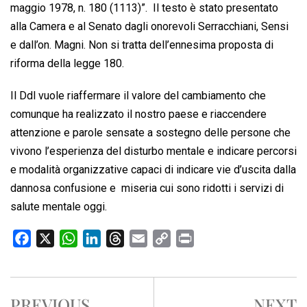
maggio 1978, n. 180 (1113)”. Il testo è stato presentato
alla Camera e al Senato dagli onorevoli Serracchiani, Sensi
e dall’on. Magni. Non si tratta dell’ennesima proposta di
riforma della legge 180.
Il Ddl vuole riaffermare il valore del cambiamento che
comunque ha realizzato il nostro paese e riaccendere
attenzione e parole sensate a sostegno delle persone che
vivono l’esperienza del disturbo mentale e indicare percorsi
e modalità organizzative capaci di indicare vie d’uscita dalla
dannosa confusione e miseria cui sono ridotti i servizi di
salute mentale oggi.
F
X
W
L
T
E
C
P
a
h
i
h
m
o
r
c
a
n
r
a
p
i
e
t
k
e
i
y
n
PREVIOUS
NEXT