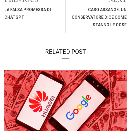
b
s
e
a
l
L
t
o
A
d
d
i
LA FALSA PROMESSA DI
CASO ASSANGE: UN
o
p
I
s
n
CHATGPT
CONSERVATORE DICE COME
k
p
n
k
STANNO LE COSE
RELATED POST