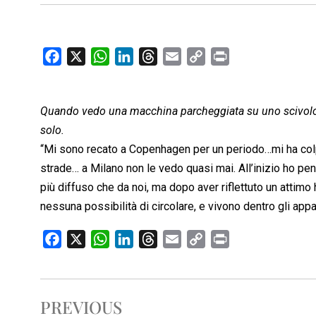
F
X
W
L
T
E
C
P
a
h
i
h
m
o
r
c
a
n
r
a
p
i
Quando vedo una macchina parcheggiata su uno scivolo p
e
t
k
e
i
y
n
b
s
e
a
l
L
t
solo.
o
A
d
d
i
“Mi sono recato a Copenhagen per un periodo…mi ha colp
o
p
I
s
n
strade… a Milano non le vedo quasi mai. All’inizio ho pe
k
p
n
k
più diffuso che da noi, ma dopo aver riflettuto un attimo
nessuna possibilità di circolare, e vivono dentro gli app
F
X
W
L
T
E
C
P
a
h
i
h
m
o
r
c
a
n
r
a
p
i
e
t
k
e
i
y
n
PREVIOUS
b
s
e
a
l
L
t