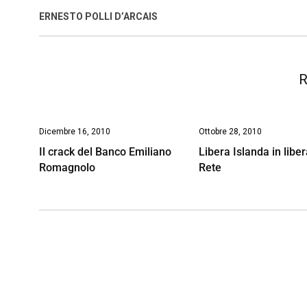
o
A
d
d
i
ERNESTO POLLI D’ARCAIS
o
p
I
s
n
k
p
n
k
R
Dicembre 16, 2010
Ottobre 28, 2010
Il crack del Banco Emiliano
Libera Islanda in libe
Romagnolo
Rete