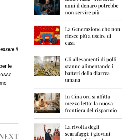
0
anni il denaro potrebbe
6
non servire più”
2
0
La Generazione che non
0
7
riesce più a uscire di
casa
2
essere il
0
0
Gli allevamenti di polli
8
stanno alimentando i
per le
batteri della diarrea
 fosse
2
umana
0
anno
0
9
In Cina ora si affitta
mezzo letto: la nuova
2
frontiera del risparmio
0
1
0
La rivolta degli
scarafaggi: i giovani
NEXT
2