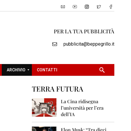
PER LA TUA PUBBLICITÀ
pubblicita@beppegrillo.it
ARCHIVIO
CONTATTI
TERRA FUTURA
2
0
La Cina ridisegna
0
l’università per l’era
5
dell’IA
2
0
Elon Musk: “Tra dieci