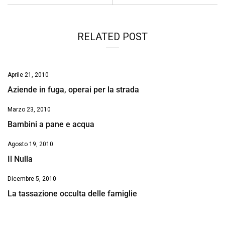
o
p
I
s
n
k
p
n
k
RELATED POST
Aprile 21, 2010
Aziende in fuga, operai per la strada
Marzo 23, 2010
Bambini a pane e acqua
Agosto 19, 2010
Il Nulla
Dicembre 5, 2010
La tassazione occulta delle famiglie