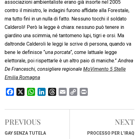
associazioni ambientaliste erano già insorte nel 2005
contro il ministro, le indagini furono affidate alla Forestale,
ma tutto finì in un nulla di fatto. Nessuno tocchi il soldato
Calderoli! Però la legge è chiara: nessuno può tenere in
giardino una scimmia, né tantomeno lupi, tigri e orsi. Ma
daltronde Calderoli le leggi le scrive di persona, quando va
bene le definisce “
una porcata
“, come lattuale legge
elettorale, poi rispettarle è un altro paio di maniche.”
Andrea
De Franceschi, consigliere regionale
MoVimento 5 Stelle
Emilia Romagna
F
X
W
L
T
E
C
P
a
h
i
h
m
o
r
c
a
n
r
a
p
i
e
t
k
e
i
y
n
PREVIOUS
NEXT
b
s
e
a
l
L
t
o
A
d
d
i
GAY SENZA TUTELA
PROCESSO PER L’IRAQ