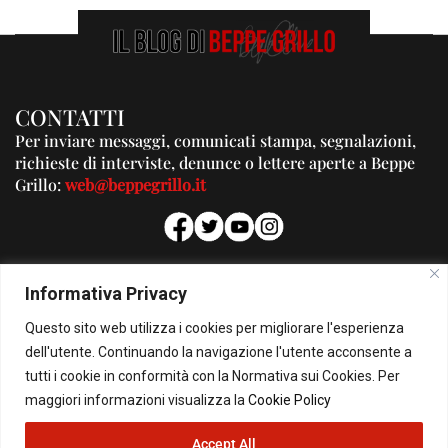
CONTATTI
Per inviare messaggi, comunicati stampa, segnalazioni,
richieste di interviste, denunce o lettere aperte a Beppe
Grillo:
web@beppegrillo.it
PUBBLICITA'
Informativa Privacy
Per la tua pubblicità su questo Blog:
Questo sito web utilizza i cookies per migliorare l'esperienza
pubblicita@beppegrillo.it
dell'utente. Continuando la navigazione l'utente acconsente a
tutti i cookie in conformità con la Normativa sui Cookies. Per
HOMEPAGE
COOKIE POLICY
PRIVACY POLICY
CONTATTI
maggiori informazioni visualizza la
Cookie Policy
Accept All
© Copyright 2026 - Il Blog di Beppe Grillo. All Rights Reserved - Powered by