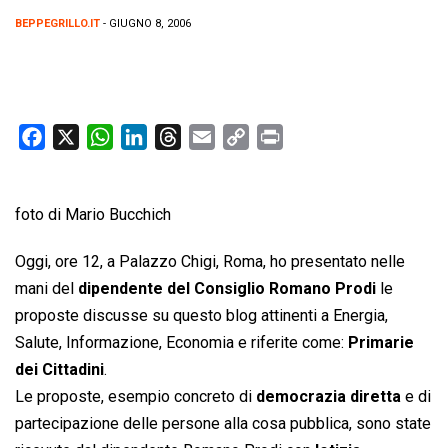
BEPPEGRILLO.IT
- GIUGNO 8, 2006
F
X
W
L
T
E
C
P
a
h
i
h
m
o
r
c
a
n
r
a
p
i
foto di Mario Bucchich
e
t
k
e
i
y
n
b
s
e
a
l
L
t
Oggi, ore 12, a Palazzo Chigi, Roma, ho presentato nelle
o
A
d
d
i
mani del
dipendente del Consiglio Romano Prodi
le
o
p
I
s
n
proposte discusse su questo blog attinenti a Energia,
k
p
n
k
Salute, Informazione, Economia e riferite come: 
Primarie
dei Cittadini
.
Le proposte, esempio concreto di
democrazia diretta
e di
partecipazione delle persone alla cosa pubblica, sono state