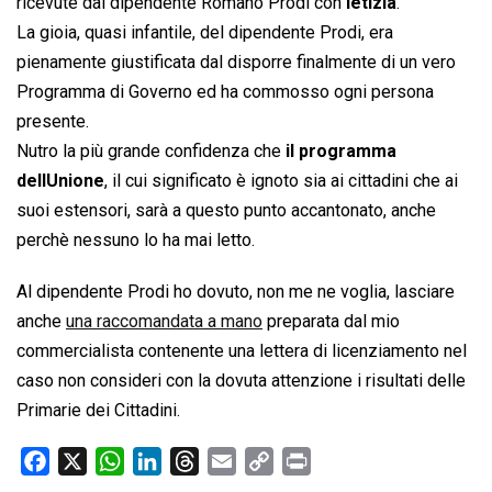
ricevute dal dipendente Romano Prodi con
letizia
.
La gioia, quasi infantile, del dipendente Prodi, era
pienamente giustificata dal disporre finalmente di un vero
Programma di Governo ed ha commosso ogni persona
presente.
Nutro la più grande confidenza che
il programma
dellUnione
, il cui significato è ignoto sia ai cittadini che ai
suoi estensori, sarà a questo punto accantonato, anche
perchè nessuno lo ha mai letto.
Al dipendente Prodi ho dovuto, non me ne voglia, lasciare
anche
una raccomandata a mano
preparata dal mio
commercialista contenente una lettera di licenziamento nel
caso non consideri con la dovuta attenzione i risultati delle
Primarie dei Cittadini.
F
X
W
L
T
E
C
P
a
h
i
h
m
o
r