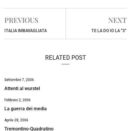
c
a
n
r
a
p
i
e
t
k
e
i
y
n
PREVIOUS
NEXT
b
s
e
a
l
L
t
o
A
d
d
i
ITALIA IMBAVAGLIATA
TE LA DO IO LA “3”
o
p
I
s
n
k
p
n
k
RELATED POST
Settembre 7, 2006
Attenti al wurstel
Febbraio 2, 2006
La guerra dei media
Aprile 28, 2006
Tremontino-Quadratino