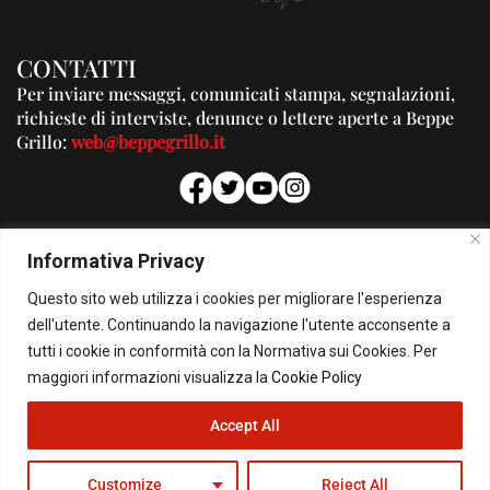
CONTATTI
Per inviare messaggi, comunicati stampa, segnalazioni,
richieste di interviste, denunce o lettere aperte a Beppe
Grillo:
web@beppegrillo.it
PUBBLICITA'
Informativa Privacy
Per la tua pubblicità su questo Blog:
Questo sito web utilizza i cookies per migliorare l'esperienza
pubblicita@beppegrillo.it
dell'utente. Continuando la navigazione l'utente acconsente a
tutti i cookie in conformità con la Normativa sui Cookies. Per
HOMEPAGE
COOKIE POLICY
PRIVACY POLICY
CONTATTI
maggiori informazioni visualizza la
Cookie Policy
Accept All
© Copyright 2026 - Il Blog di Beppe Grillo. All Rights Reserved - Powered by
happygrafic.com
Customize
Reject All