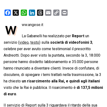
F
X
W
L
T
E
C
P
a
h
i
h
m
o
r
w
ww.angese.it
c
a
n
r
a
p
i
e
t
k
e
i
y
n
La Gabanelli ha realizzato per
Report
un
b
s
e
a
l
L
t
servizio (
video
,
testo
) sulla
società di videofonini 3
,
o
A
d
d
i
celebre per aver avuto come testimonial il prescritto
o
p
I
s
n
Andreotti. Dopo aver visto la puntata, secondo la 3, 18.000
k
p
n
k
persone hanno disdetto labbonamento e 35.000 persone
hanno rinunciato a diventare clienti. Invece di confutare, di
discutere, di spiegare i temi trattati nella trasmissione, la 3
ha chiesto
un risarcimento alla Rai, e quindi agli italiani
visto che la Rai è pubblica. Il risarcimento è
di 137,5 milioni
di euro
.
Il servizio di Report sulla 3 riguardava il ritardo della sua