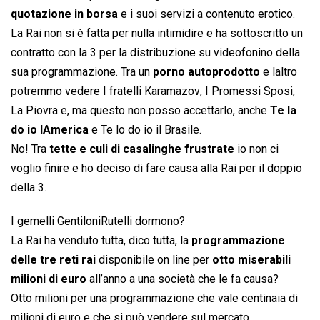
quotazione in borsa
e i suoi servizi a contenuto erotico.
La Rai non si è fatta per nulla intimidire e ha sottoscritto un
contratto con la 3 per la distribuzione su videofonino della
sua programmazione. Tra un
porno autoprodotto
e laltro
potremmo vedere I fratelli Karamazov, I Promessi Sposi,
La Piovra e, ma questo non posso accettarlo, anche 
Te la
do io lAmerica
 e Te lo do io il Brasile.
No! Tra
tette e culi di casalinghe frustrate
io non ci
voglio finire e ho deciso di fare causa alla Rai per il doppio
della 3.
I gemelli GentiloniRutelli dormono?
La Rai ha venduto tutta, dico tutta, la
programmazione
delle tre reti rai
disponibile on line per
otto miserabili
milioni di euro
all’anno a una società che le fa causa?
Otto milioni per una programmazione che vale centinaia di
milioni di euro e che si può vendere sul mercato