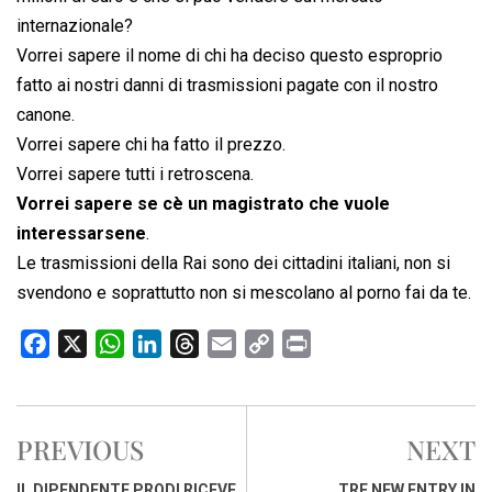
internazionale?
Vorrei sapere il nome di chi ha deciso questo esproprio
fatto ai nostri danni di trasmissioni pagate con il nostro
canone.
Vorrei sapere chi ha fatto il prezzo.
Vorrei sapere tutti i retroscena.
Vorrei sapere se cè un magistrato che vuole
interessarsene
.
Le trasmissioni della Rai sono dei cittadini italiani, non si
svendono e soprattutto non si mescolano al porno fai da te.
F
X
W
L
T
E
C
P
a
h
i
h
m
o
r
c
a
n
r
a
p
i
e
t
k
e
i
y
n
PREVIOUS
NEXT
b
s
e
a
l
L
t
o
A
d
d
i
IL DIPENDENTE PRODI RICEVE
TRE NEW ENTRY IN