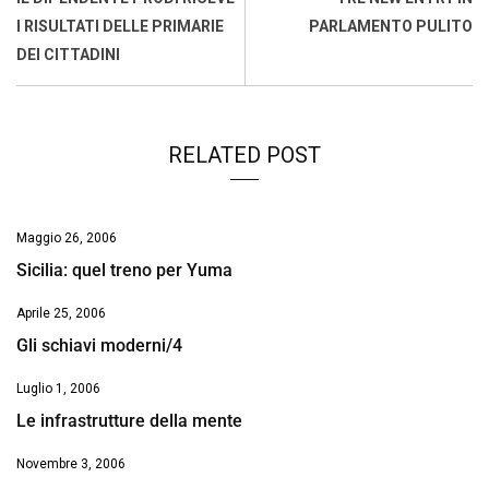
o
p
I
s
n
I RISULTATI DELLE PRIMARIE
PARLAMENTO PULITO
k
p
n
k
DEI CITTADINI
RELATED POST
Maggio 26, 2006
Sicilia: quel treno per Yuma
Aprile 25, 2006
Gli schiavi moderni/4
Luglio 1, 2006
Le infrastrutture della mente
Novembre 3, 2006