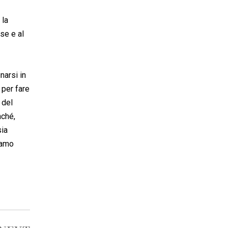
 la
sse e al
narsi in
per fare
 del
nché,
sia
iamo