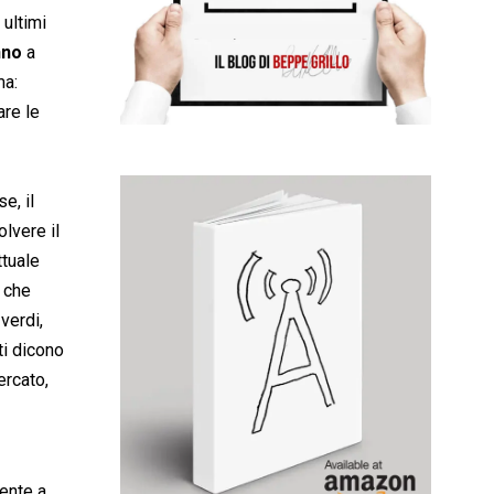
 ultimi
nno
a
ma:
are le
e, il
olvere il
ttuale
o che
verdi,
ti dicono
ercato,
ente a