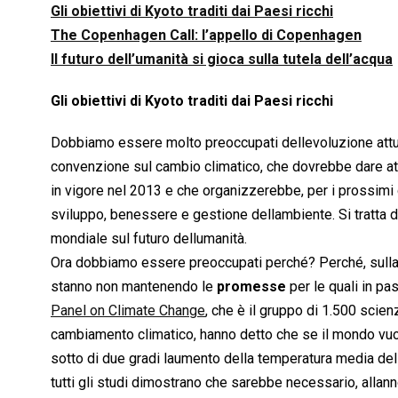
Gli obiettivi di Kyoto traditi dai Paesi ricchi
The Copenhagen Call: l’appello di Copenhagen
Il futuro dell’umanità si gioca sulla tutela dell’acqua
Gli obiettivi di Kyoto traditi dai Paesi ricchi
Dobbiamo essere molto preoccupati dellevoluzione attu
convenzione sul cambio climatico, che dovrebbe dare atto
in vigore nel 2013 e che organizzerebbe, per i prossimi q
sviluppo, benessere e gestione dellambiente. Si tratta 
mondiale sul futuro dellumanità.
Ora dobbiamo essere preoccupati perché? Perché, sulla 
stanno non mantenendo le
promesse
per le quali in pa
Panel on Climate Change
, che è il gruppo di 1.500 scien
cambiamento climatico, hanno detto che se il mondo vuol
sotto di due gradi laumento della temperatura media del
tutti gli studi dimostrano che sarebbe necessario, allan