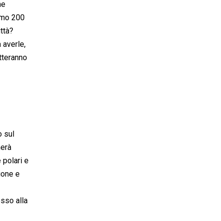
ne
remo 200
ittà?
 averle,
tteranno
o sul
nerà
 polari e
zione e
esso alla