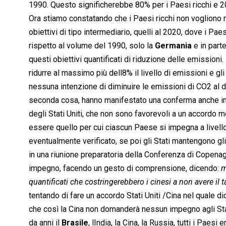
1990. Questo significherebbe 80% per i Paesi ricchi e 20%
Ora stiamo constatando che i Paesi ricchi non vogliono m
obiettivi di tipo intermediario, quelli al 2020, dove i P
rispetto al volume del 1990, solo la
Germania
e in part
questi obiettivi quantificati di riduzione delle emissioni
ridurre al massimo più dell8% il livello di emissioni e gl
nessuna intenzione di diminuire le emissioni di CO2 al d
seconda cosa, hanno manifestato una conferma anche in 
degli Stati Uniti, che non sono favorevoli a un accordo 
essere quello per cui ciascun Paese si impegna a livel
eventualmente verificato, se poi gli Stati mantengono gli
in una riunione preparatoria della Conferenza di Copen
impegno, facendo un gesto di comprensione, dicendo: 
m
quantificati che costringerebbero i cinesi a non avere il 
tentando di fare un accordo Stati Uniti /Cina nel quale dic
che così la Cina non domanderà nessun impegno agli Stat
da anni il
Brasile
, lIndia, la Cina, la Russia, tutti i Pae