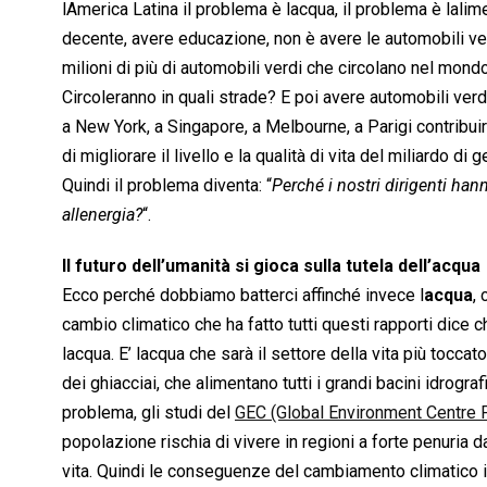
lAmerica Latina il problema è lacqua, il problema è lali
decente, avere educazione, non è avere le automobili ve
milioni di più di automobili verdi che circolano nel mon
Circoleranno in quali strade? E poi avere automobili verd
a New York, a Singapore, a Melbourne, a Parigi contribui
di migliorare il livello e la qualità di vita del miliardo di 
Quindi il problema diventa: “
Perché i nostri dirigenti han
allenergia?
“.
Il futuro dell’umanità si gioca sulla tutela dell’acqua
Ecco perché dobbiamo batterci affinché invece l
acqua
,
cambio climatico che ha fatto tutti questi rapporti dic
lacqua. E’ lacqua che sarà il settore della vita più tocc
dei ghiacciai, che alimentano tutti i grandi bacini idrogr
problema, gli studi del
GEC (Global Environment Centre 
popolazione rischia di vivere in regioni a forte penuria d
vita. Quindi le conseguenze del cambiamento climatico i