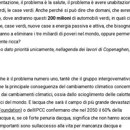
mentazione, il problema è la salute, il problema è avere unabitazio
rdi, le case verdi. Anche perché si può dire che domani, che av
do, dove andranno questi
200 milioni
di automobili verdi, in quali c
e, case verdi, nuove case a energia passiva e attiva, che bisogna
ranno a eliminare i tre miliardi di poveri nel mondo, oppure perme
gente ricca?
no dato priorità unicamente, nellagenda dei lavori di Copenaghen,
 che è il problema numero uno, tantè che il gruppo intergovernativ
e che la principale conseguenza del cambiamento climatico concer
ato dai cambiamenti climatici, ossia dallo scioglimento delle calotte
afici del mondo. E lacqua che sarà il campo di più grande devasta
Foundation)
o dellIPCC confermano che nel 2050 il 60% della
acqua e, se cè forte penuria dacqua, significa che non hanno acc
mportanti sono sullaccesso alla vita per mancanza dacqua e