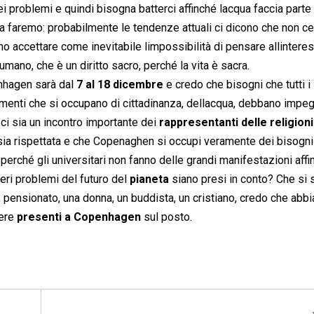
ei problemi e quindi bisogna batterci affinché lacqua faccia parte
a faremo: probabilmente le tendenze attuali ci dicono che non ce
o accettare come inevitabile limpossibilità di pensare allintere
o umano, che è un diritto sacro, perché la vita è sacra.
nhagen sarà dal
7 al 18 dicembre
e credo che bisogni che tutti i
movimenti che si occupano di cittadinanza, dellacqua, debbano impeg
he ci sia un incontro importante dei
rappresentanti delle religioni
a sia rispettata e che Copenaghen si occupi veramente dei bisogni
ri, perché gli universitari non fanno delle grandi manifestazioni affi
eri problemi del futuro del
pianeta
siano presi in conto? Che si 
da, pensionato, una donna, un buddista, un cristiano, credo che abb
sere
presenti a Copenhagen
sul posto.