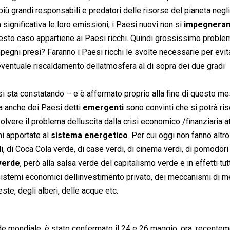
più grandi responsabili e predatori delle risorse del pianeta negli
 significativa le loro emissioni, i Paesi nuovi non si
impegnera
uesto caso appartiene ai Paesi ricchi. Quindi grossissimo proble
pegni presi? Faranno i Paesi ricchi le svolte necessarie per evit
eventuale riscaldamento dellatmosfera al di sopra dei due gradi
i sta constatando – e è affermato proprio alla fine di questo mes
ma anche dei Paesi detti
emergenti
sono convinti che si potrà ris
lvere il problema delluscita dalla crisi economico /finanziaria a
ni apportate al
sistema energetico
. Per cui oggi non fanno altr
rdi, di Coca Cola verde, di case verdi, di cinema verdi, di pomodori 
verde
, però alla salsa verde del capitalismo verde e in effetti tut
sistemi economici dellinvestimento privato, dei meccanismi di m
este, degli alberi, delle acque etc.
 mondiale, è stato confermato il 24 e 26 maggio, ora, recentem