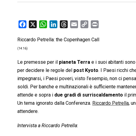
F
X
W
L
T
E
C
P
a
h
i
h
m
o
r
Riccardo Petrella: the Copenhagen Call
c
a
n
r
a
p
i
e
t
k
e
i
y
n
(14:16)
b
s
e
a
l
L
t
Le premesse per il
pianeta Terra
e i suoi abitanti sono
o
A
d
d
i
per decidere le regole del
post Kyoto
. I Paesi ricchi 
o
p
I
s
n
impegnarsi, i Paesi poveri, visto l’esempio, non ci pens
k
p
n
k
soldi. Per banche e multinazionali è sufficiente mantenere
attende e sopra i
due gradi di surriscaldamento
il pri
Un tema ignorato dalla Conferenza.
Riccardo Petrella
, u
attendere.
Intervista a Riccardo Petrella
: