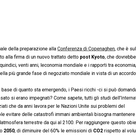
ale della preparazione alla
Conferenza di Copenaghen
, che è sul
 alla firma di un nuovo trattato detto
post Kyoto
, che dovrebbe
uindici, venti anni, leconomia mondiale e i rapporti tra economia
della più grande fase di negoziato mondiale in vista di un accordo
base di quanto sta emergendo, i Paesi ricchi -ci si può domand
ssato si erano impegnati? Come sapete, tutti gli studi dell’
Interna
ziati che da anni lavora per le Nazioni Unite sui problemi del
e evitare delle catastrofi immani ambientali bisogna mantenere 
latmosfera terrestre da qui al 2100. Per raggiungere questo obie
no
2050
, di diminuire del 60% le emissioni di
CO2
rispetto al vol