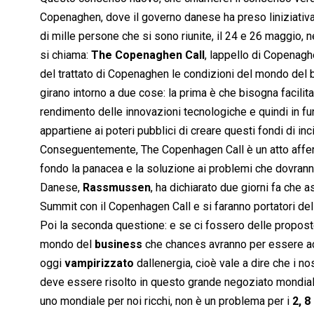
Copenaghen, dove il governo danese ha preso liniziativa
di mille persone che si sono riunite, il 24 e 26 maggio, 
si chiama: 
The Copenaghen Call
, lappello di Copenag
del trattato di Copenaghen le condizioni del mondo del b
girano intorno a due cose: la prima è che bisogna facili
rendimento delle innovazioni tecnologiche e quindi in fu
appartiene ai poteri pubblici di creare questi fondi di inci
Conseguentemente, The Copenhagen Call è un atto afferm
fondo la panacea e la soluzione ai problemi che dovranno
Danese,
Rassmussen
, ha dichiarato due giorni fa c
Summit con il Copenhagen Call e si faranno portatori d
Poi la seconda questione: e se ci fossero delle proposte
mondo del
business
che chances avranno per essere ac
oggi
vampirizzato
dallenergia, cioè vale a dire che i 
deve essere risolto in questo grande negoziato mondiale 
uno mondiale per noi ricchi, non è un problema per i
2, 8