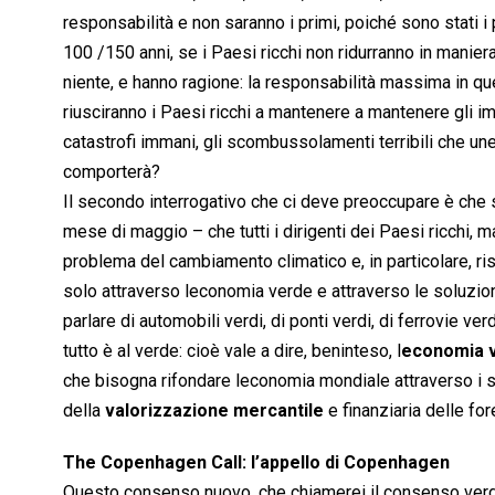
responsabilità e non saranno i primi, poiché sono stati i 
100 /150 anni, se i Paesi ricchi non ridurranno in maniera
niente, e hanno ragione: la responsabilità massima in q
riusciranno i Paesi ricchi a mantenere a mantenere gli im
catastrofi immani, gli scombussolamenti terribili che un
comporterà?
Il secondo interrogativo che ci deve preoccupare è che s
mese di maggio – che tutti i dirigenti dei Paesi ricchi, 
problema del cambiamento climatico e, in particolare, riso
solo attraverso leconomia verde e attraverso le soluzio
parlare di automobili verdi, di ponti verdi, di ferrovie ve
tutto è al verde: cioè vale a dire, beninteso, l
economia 
che bisogna rifondare leconomia mondiale attraverso i 
della
valorizzazione mercantile
e finanziaria delle for
The Copenhagen Call: l’appello di Copenhagen
Questo consenso nuovo, che chiamerei il consenso verde