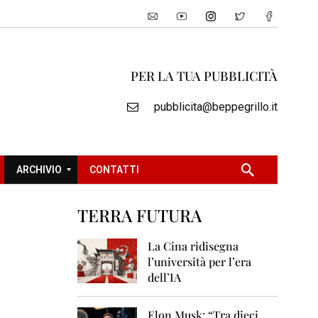
PER LA TUA PUBBLICITÀ
pubblicita@beppegrillo.it
ARCHIVIO
CONTATTI
TERRA FUTURA
2
0
La Cina ridisegna
0
l’università per l’era
5
dell’IA
2
0
Elon Musk: “Tra dieci