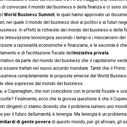
 di convocare il mondo del business e della finanza e ci sono st
nel
World Business Summit
, le quali hanno approvato un docum
hen, nel quale il mondo del business dice ai politici e ai futuri neg
usiness. In effetti le richieste del mondo del business e della f
tare linnovazione tecnologica secondo i tempi e i meccanismi del
nzione a razionalità economiche e finanziarie, e la seconda è che
tamento e di facilitazione fiscale dell
iniziativa privata
.
ativo da parte del mondo del business che il capitalismo verde
 essere trattati nel nuovo accordo mondiale. Tantè che il Primo
he assumeva completamente le proposte emerse dal World Busines
elle idee espresse dal mondo del business.
, a Copenaghen, che non coincidono con le priorità fissate e sce
colte? Finalmente, ecco che la grossa questione è che il Cope
nostri dirigenti ci stanno dicendo che il problema numero uno mond
per il futuro dellumanità, è lenergia. Ma lenergia è un problem
 miliardi di gente povera
di questo mondo, per gli africani, gli as