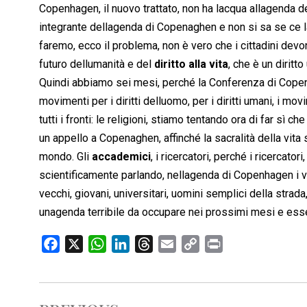
Copenhagen, il nuovo trattato, non ha lacqua allagenda d
integrante dellagenda di Copenaghen e non si sa se ce l
faremo, ecco il problema, non è vero che i cittadini devon
futuro dellumanità e del
diritto alla vita
, che è un diritt
Quindi abbiamo sei mesi, perché la Conferenza di Cope
movimenti per i diritti delluomo, per i diritti umani, i 
tutti i fronti: le religioni, stiamo tentando ora di far sì c
un appello a Copenaghen, affinché la sacralità della vit
mondo. Gli
accademici
, i ricercatori, perché i ricercato
scientificamente parlando, nellagenda di Copenhagen i v
vecchi, giovani, universitari, uomini semplici della stra
unagenda terribile da occupare nei prossimi mesi e es
F
X
W
L
T
E
C
P
a
h
i
h
m
o
r
c
a
n
r
a
p
i
e
t
k
e
i
y
n