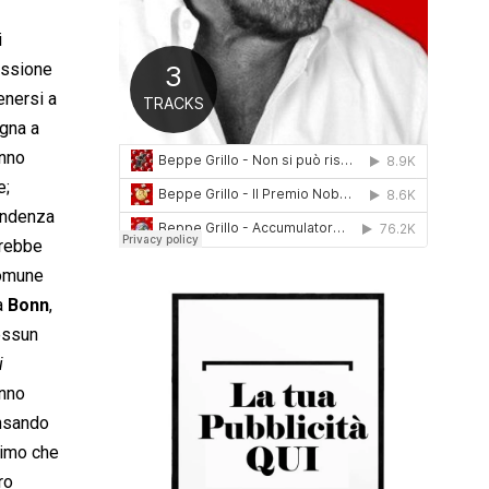
0
i
1
6
missione
enersi a
egna a
anno
e;
endenza
vrebbe
comune
 a
Bonn
,
essun
i
anno
ensando
simo che
ro