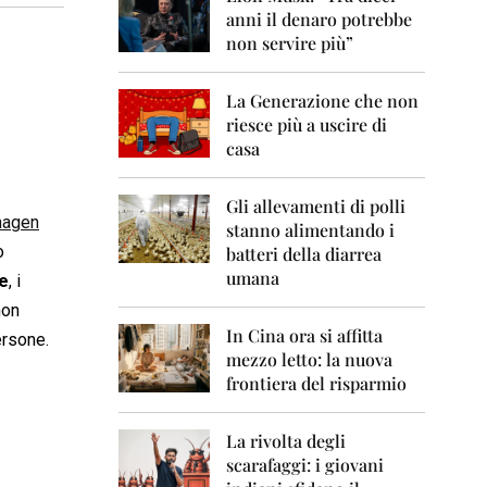
0
anni il denaro potrebbe
6
non servire più”
2
0
La Generazione che non
0
7
riesce più a uscire di
casa
2
0
0
Gli allevamenti di polli
hagen
8
stanno alimentando i
o
batteri della diarrea
2
umana
e
, i
0
0
non
9
In Cina ora si affitta
ersone.
mezzo letto: la nuova
2
frontiera del risparmio
0
1
0
La rivolta degli
scarafaggi: i giovani
2