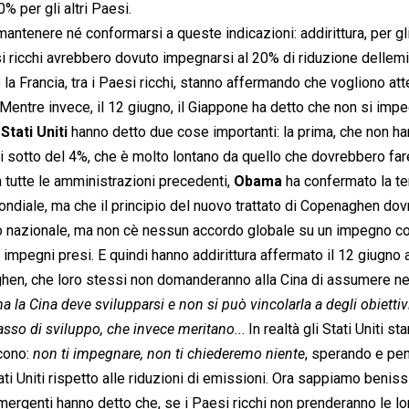
 per gli altri Paesi.
antenere né conformarsi a queste indicazioni: addirittura, per gl
aesi ricchi avrebbero dovuto impegnarsi al 20% di riduzione delle
e la Francia, tra i Paesi ricchi, stanno affermando che vogliono att
. Mentre invece, il 12 giugno, il Giappone ha detto che non si imp
i
Stati Uniti
hanno detto due cose importanti: la prima, che non h
i sotto del 4%, che è molto lontano da quello che dovrebbero far
tutte le amministrazioni precedenti,
Obama
ha confermato la t
mondiale, ma che il principio del nuovo trattato di Copenaghen do
lo nazionale, ma non cè nessun accordo globale su un impegno 
 impegni presi. E quindi hanno addirittura affermato il 12 giugno
aghen, che loro stessi non domanderanno alla Cina di assumere n
a la Cina deve svilupparsi e non si può vincolarla a degli obiettiv
tasso di sviluppo, che invece meritano..
. In realtà gli Stati Uniti st
ono: 
non ti impegnare, non ti chiederemo niente
, sperando e p
i Uniti rispetto alle riduzioni di emissioni. Ora sappiamo benis
si emergenti hanno detto che, se i Paesi ricchi non prenderanno le lo