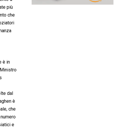
ate più
ento che
oziatori
inanza
 è in
 Ministro
s
lte dal
naghen è
iale, che
a numero
iatici e