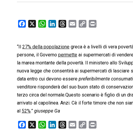
F
X
W
L
T
E
C
P
a
h
i
h
m
o
r
c
a
n
r
a
p
i
“Il
27% della popolazione
e
t
k
e
greca è a livelli di vera povert
i
y
n
b
s
e
a
l
L
t
persone, il Governo
permette
ai supermercati di vender
o
A
d
d
i
la marea montante della povertà. Il ministero allo Svilupp
o
p
I
s
n
nuova legge che consentirà ai supermercati di lasciare s
k
p
n
k
data entro cui devono essere 
preferibilmente consumati
venditore risponderà del suo buon stato di conservazion
terzo circa del normale.Questo scenario è figlio di un d
arrivato al capolinea. Anzi. Cè il forte timore che non
al
52%
.”
giuseppe Ga
F
X
W
L
T
E
C
P
a
h
i
h
m
o
r