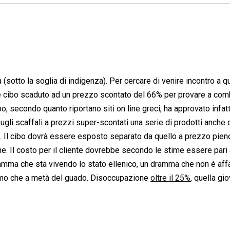
à (sotto la soglia di indigenza). Per cercare di venire incontro a 
e cibo scaduto ad un prezzo scontato del 66% per provare a com
o, secondo quanto riportano siti on line greci, ha approvato infatt
ugli scaffali a prezzi super-scontati una serie di prodotti anche 
. Il cibo dovrà essere esposto separato da quello a prezzo pieno
e. Il costo per il cliente dovrebbe secondo le stime essere pari 
ramma che sta vivendo lo stato ellenico, un dramma che non è aff
 siamo che a metà del guado. Disoccupazione
oltre il 25%
, quella gi