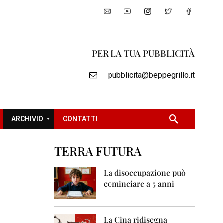
PER LA TUA PUBBLICITÀ
pubblicita@beppegrillo.it
ARCHIVIO
CONTATTI
TERRA FUTURA
2
0
La disoccupazione può
0
cominciare a 5 anni
5
2
0
La Cina ridisegna