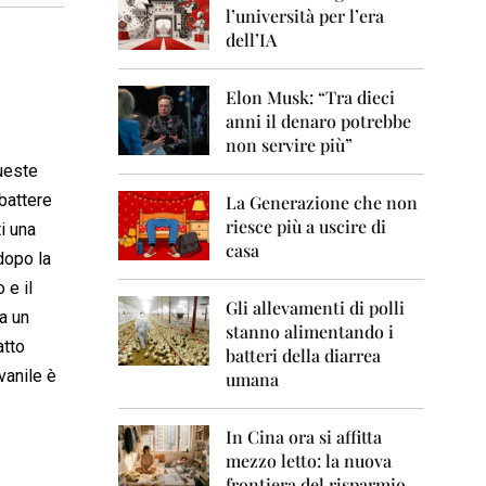
0
l’università per l’era
6
dell’IA
2
0
Elon Musk: “Tra dieci
0
anni il denaro potrebbe
7
non servire più”
2
queste
0
battere
La Generazione che non
0
8
riesce più a uscire di
i una
casa
dopo la
2
0
 e il
0
Gli allevamenti di polli
a un
9
stanno alimentando i
atto
batteri della diarrea
2
ovanile è
umana
0
1
0
In Cina ora si affitta
mezzo letto: la nuova
2
frontiera del risparmio