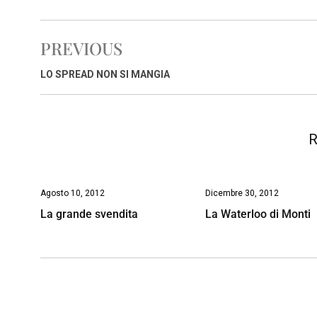
c
a
n
r
a
p
i
e
t
k
e
i
y
n
PREVIOUS
b
s
e
a
l
L
t
o
A
d
d
i
LO SPREAD NON SI MANGIA
o
p
I
s
n
k
p
n
k
R
Agosto 10, 2012
Dicembre 30, 2012
La grande svendita
La Waterloo di Monti