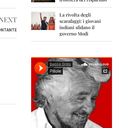
0
1
1
La rivolta degli
NEXT
scarafaggi: i giovani
2
0
indiani sfidano il
CONTANTE
1
governo Modi
2
2
0
1
3
2
0
1
4
2
0
1
5
2