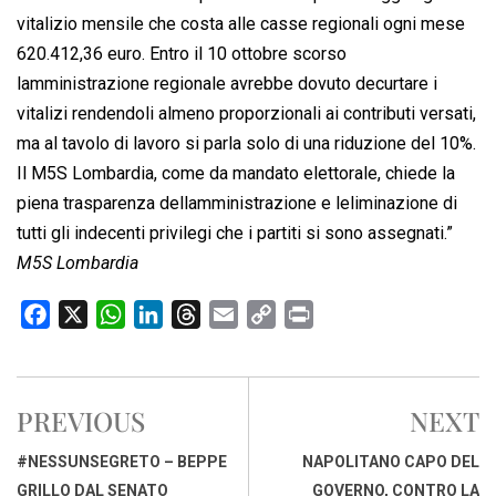
vitalizio mensile che costa alle casse regionali ogni mese
620.412,36 euro. Entro il 10 ottobre scorso
lamministrazione regionale avrebbe dovuto decurtare i
vitalizi rendendoli almeno proporzionali ai contributi versati,
ma al tavolo di lavoro si parla solo di una riduzione del 10%.
Il M5S Lombardia, come da mandato elettorale, chiede la
piena trasparenza dellamministrazione e leliminazione di
tutti gli indecenti privilegi che i partiti si sono assegnati.”
M5S Lombardia
F
X
W
L
T
E
C
P
a
h
i
h
m
o
r
c
a
n
r
a
p
i
e
t
k
e
i
y
n
PREVIOUS
NEXT
b
s
e
a
l
L
t
o
A
d
d
i
#NESSUNSEGRETO – BEPPE
NAPOLITANO CAPO DEL
o
p
I
s
n
GRILLO DAL SENATO
GOVERNO, CONTRO LA