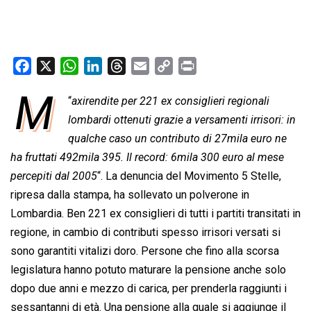
F
X
W
L
T
E
C
P
a
h
i
h
m
o
r
M
“
axirendite per 221 ex consiglieri regionali
c
a
n
r
a
p
i
e
lombardi ottenuti grazie a versamenti irrisori: in
t
k
e
i
y
n
b
s
e
a
l
L
t
qualche caso un contributo di 27mila euro ne
o
A
d
d
i
ha fruttati 492mila 395. Il record: 6mila 300 euro al mese
o
p
I
s
n
percepiti dal 2005
“. La denuncia del Movimento 5 Stelle,
k
p
n
k
ripresa dalla stampa, ha sollevato un polverone in
Lombardia. Ben 221 ex consiglieri di tutti i partiti transitati in
regione, in cambio di contributi spesso irrisori versati si
sono garantiti vitalizi doro. Persone che fino alla scorsa
legislatura hanno potuto maturare la pensione anche solo
dopo due anni e mezzo di carica, per prenderla raggiunti i
sessantanni di età. Una pensione alla quale si aggiunge il