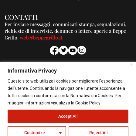
CONTATTI
Per inviare messaggi, comunicati stampa, segnalazioni,
richieste di interviste, denunce o lettere aperte a Beppe
Grillo:
web@beppegrillo.it
PUBBLICITA'
Informativa Privacy
Per la tua pubblicità su questo Blog:
Questo sito web utilizza i cookies per migliorare l'esperienza
pubblicita@beppegrillo.it
dell'utente. Continuando la navigazione l'utente acconsente a
tutti i cookie in conformità con la Normativa sui Cookies. Per
HOMEPAGE
COOKIE POLICY
PRIVACY POLICY
CONTATTI
maggiori informazioni visualizza la
Cookie Policy
Accept All
© Copyright 2026 - Il Blog di Beppe Grillo. All Rights Reserved - Powered by
happygrafic.com
Customize
Reject All