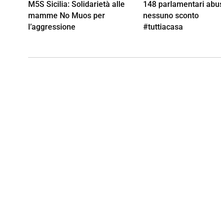
M5S Sicilia: Solidarietà alle
148 parlamentari abus
mamme No Muos per
nessuno sconto
l’aggressione
#tuttiacasa