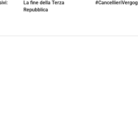
ivi:
La fine della Terza
#CancellieriVergo
Repubblica