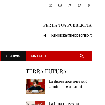
PER LA TUA PUBBLICITÀ
pubblicita@beppegrillo.it
ARCHIVIO
CONTATTI
TERRA FUTURA
2
0
La disoccupazione può
0
cominciare a 5 anni
5
2
0
La Cina ridisegna