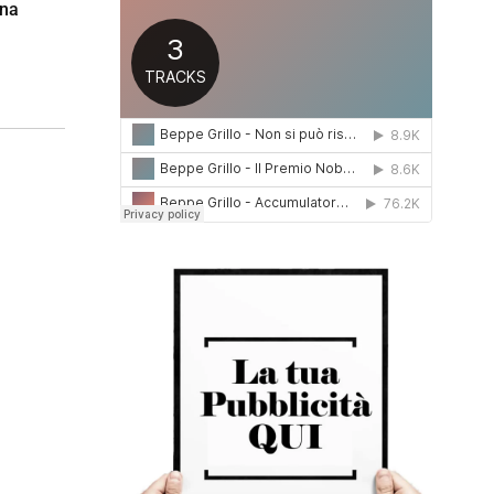
gna
0
1
6