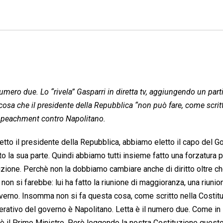
 numero due. Lo “
rivela
” Gasparri in diretta tv, aggiungendo un part
cosa che il presidente della Repubblica “non può fare, come scrit
impeachment contro Napolitano.
etto il presidente della Repubblica, abbiamo eletto il capo del G
tto la sua parte. Quindi abbiamo tutti insieme fatto una forzatura 
uzione. Perchè non la dobbiamo cambiare anche di diritto oltre ch
non si farebbe: lui ha fatto la riunione di maggioranza, una riunio
verno. Insomma non si fa questa cosa, come scritto nella Costit
perativo del governo è Napolitano. Letta è il numero due. Come in 
’è il Primo Ministro. Però leggendo la nostra Costituzione quest