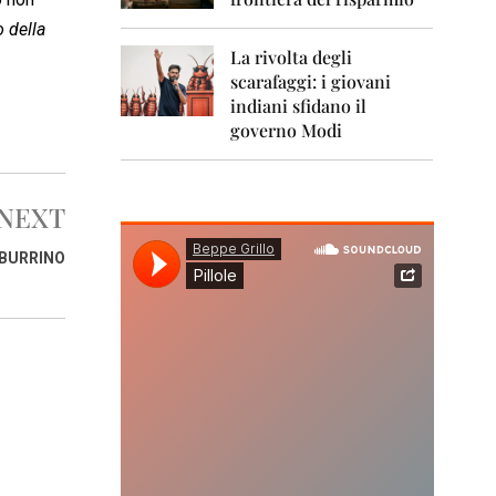
0
1
 della
1
La rivolta degli
scarafaggi: i giovani
2
0
indiani sfidano il
1
governo Modi
2
2
0
NEXT
1
3
MBURRINO
2
0
1
4
2
0
1
5
2