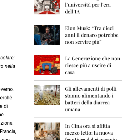
0
l’università per l’era
6
dell’IA
2
0
Elon Musk: “Tra dieci
0
anni il denaro potrebbe
7
non servire più”
2
0
icolare:
La Generazione che non
0
8
riesce più a uscire di
to nella
casa
2
0
0
Gli allevamenti di polli
overno.
9
stanno alimentando i
perchè
batteri della diarrea
2
e di
umana
0
ne
1
0
uzione.
In Cina ora si affitta
Francia,
mezzo letto: la nuova
2
frontiera del risparmio
o non