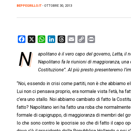
BEPPEGRILLO.IT
- OTTOBRE 30, 2013
F
X
W
L
T
E
C
P
a
h
i
h
m
o
r
N
apolitano è il vero capo del governo, Letta, il
c
a
n
r
a
p
i
e
Napolitano fa le riunioni di maggioranza, una 
t
k
e
i
y
n
b
s
e
a
l
L
t
Costituzione”. Al più presto presenteremo l’
o
A
d
d
i
“Noi, essendo in crisi come partiti, non è che abbiamo el
o
p
I
s
n
Lui non ci pensava proprio, era normale vista l’età, ha fa
k
p
n
k
c’era uno stallo. Noi abbiamo cambiato di fatto la Costit
fatto? Napolitano ieri ha fatto una roba che normalmente 
formale di capigruppo, di maggioranza di membri del go
Io che sono contro le ipocrisie so che di fatto il capo o
dove c’è il presidente della Repubblica Hollande e poi c